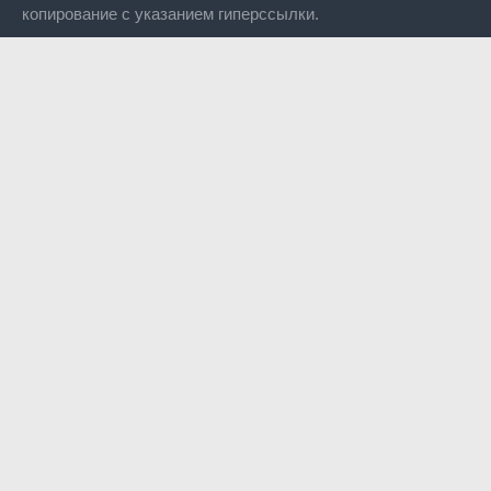
копирование с указанием гиперссылки.
Close
this
modul
Уже уходите?
Будем рады, если подпишитесь на нас в Телеграм!
Перейти в Telegram