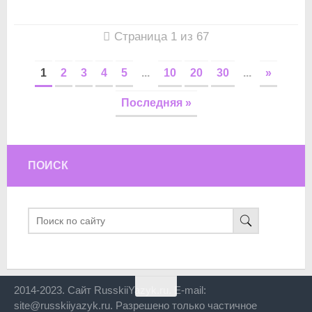
Страница 1 из 67
1
2
3
4
5
...
10
20
30
...
»
Последняя »
ПОИСК
2014-2023. Сайт RusskiiYazyk.ru. E-mail:
site@russkiiyazyk.ru. Разрешено только частичное