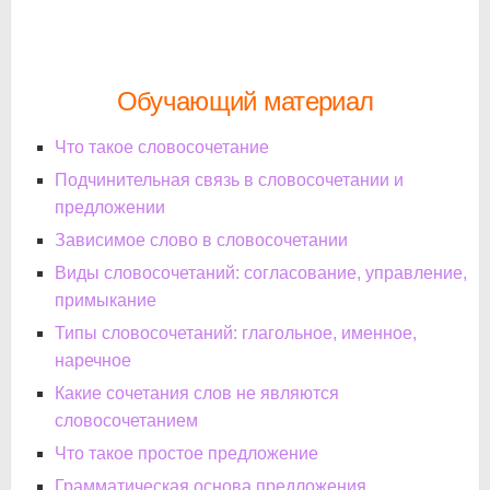
Обучающий материал
Что такое словосочетание
Подчинительная связь в словосочетании и
предложении
Зависимое слово в словосочетании
Виды словосочетаний: согласование, управление,
примыкание
Типы словосочетаний: глагольное, именное,
наречное
Какие сочетания слов не являются
словосочетанием
Что такое простое предложение
Грамматическая основа предложения