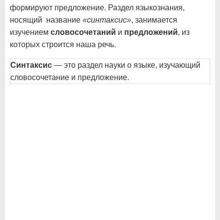
формируют предложение. Раздел языкознания,
носящий название
«синтаксис»
, занимается
изучением
словосочетаний
и
предложений
, из
которых строится наша речь.
Синтаксис
— это раздел науки о языке, изучающий
словосочетание и предложение.