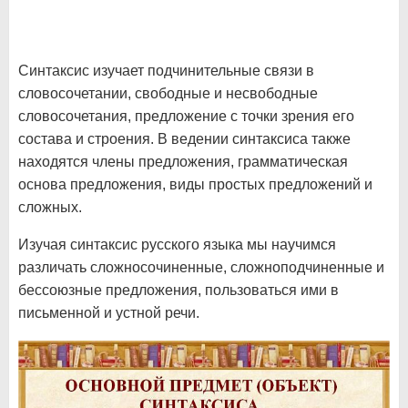
Синтаксис изучает подчинительные связи в
словосочетании, свободные и несвободные
словосочетания, предложение с точки зрения его
состава и строения. В ведении синтаксиса также
находятся члены предложения, грамматическая
основа предложения, виды простых предложений и
сложных.
Изучая синтаксис русского языка мы научимся
различать сложносочиненные, сложноподчиненные и
бессоюзные предложения, пользоваться ими в
письменной и устной речи.