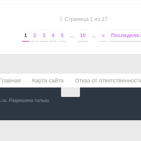
Страница 1 из 17
1
2
3
4
5
...
10
...
»
Последняя 
Главная
Карта сайта
Отказ от ответственност
yk.ru. Разрешено только
Close
this
module