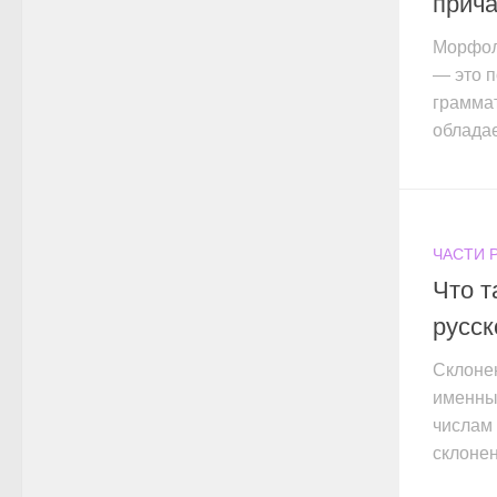
прича
Морфол
— это 
граммат
обладае
ЧАСТИ 
Что т
русск
Склоне
именных
числам 
склонен