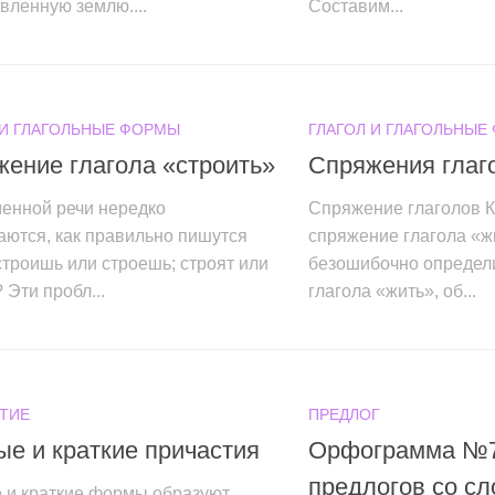
вленную землю....
Составим...
 И ГЛАГОЛЬНЫЕ ФОРМЫ
ГЛАГОЛ И ГЛАГОЛЬНЫЕ
ение глагола «строить»
Спряжения глаг
менной речи нередко
Спряжение глаголов К
аются, как правильно пишутся
спряжение глагола «ж
строишь или строешь; строят или
безошибочно определ
 Эти пробл...
глагола «жить», об...
ТИЕ
ПРЕДЛОГ
е и краткие причастия
Орфограмма №7
предлогов со сл
 и краткие формы образуют