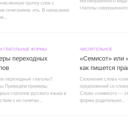
несовершенного вида
численную группу слов с
глаголы совершенного 
м сочетанием -ять. В написании
в...
 И ГЛАГОЛЬНЫЕ ФОРМЫ
ЧИСЛИТЕЛЬНОЕ
еры переходных
«Семисот» или 
лов
как пишется пр
кое переходные глаголы?
Склонение слова «се
ы Приведём примеры
предложений со слов
ных глаголов русского языка в
Слово «семисот» — э
ствии с их сочетае...
форма родительног...