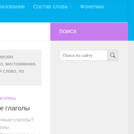
разование
Состав слова
Фонетика
ПОИСК
ческих
го, местоимения,
я слово, по
 ФОРМЫ
е глаголы
очные глаголы?
голы