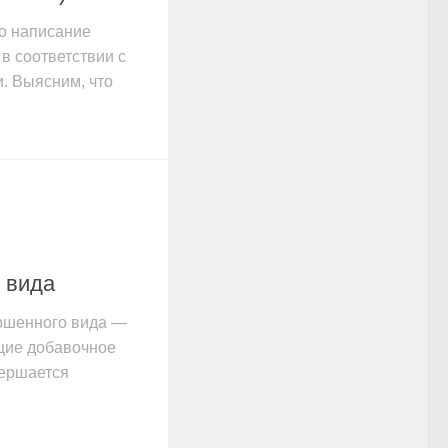
о написание
в соответствии с
. Выясним, что
 вида
ршенного вида —
щие добавочное
вершается