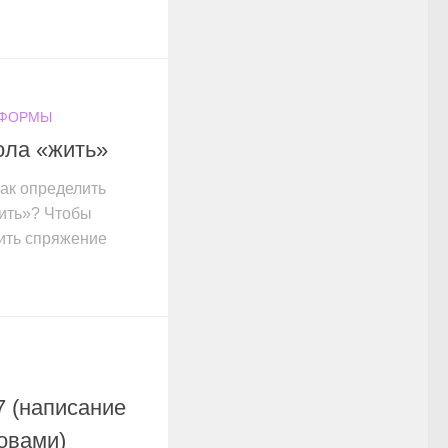
 ФОРМЫ
ола «жить»
ак определить
ить»? Чтобы
ить спряжение
 (написание
овами)