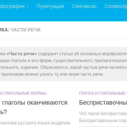
фография
Пунктуация
Синтаксис
Словооб
ИКА:
ЧАСТИ РЕЧИ
ика
«Части речи»
содержит статьи об основных морфологи
аках глагола и его форм, существительного, прилагательно
тельного, наречия. Объясняется, какой частью речи являетс
 признакам можно узнать ту или иную часть речи.
 И ГЛАГОЛЬНЫЕ ФОРМЫ
ГЛАГОЛ И ГЛАГОЛЬНЫЕ
 глаголы оканчиваются
Бесприставочны
ть?
Что такое беспристав
Бесприставочные гла
лаголов русского языка выделим