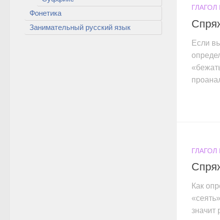
ГЛАГОЛ
Фонетика
Спря
Занимательный русский язык
Если вы
опреде
«бежать
проанал
ГЛАГОЛ
Спряж
Как опр
«сеять
значит 