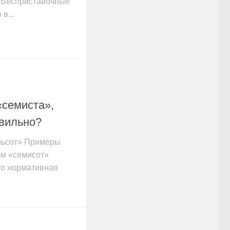
 Бесприставочные
в...
«семиста»,
авильно?
мьсот» Примеры
ом «семисот»
то нормативная