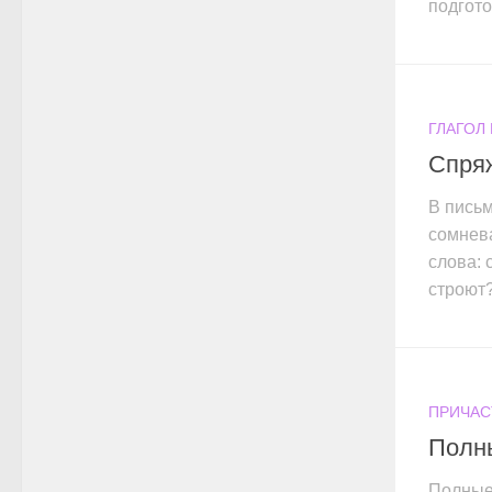
подгото
ГЛАГОЛ
Спряж
В пись
сомнев
слова: 
строют?
ПРИЧАС
Полны
Полные