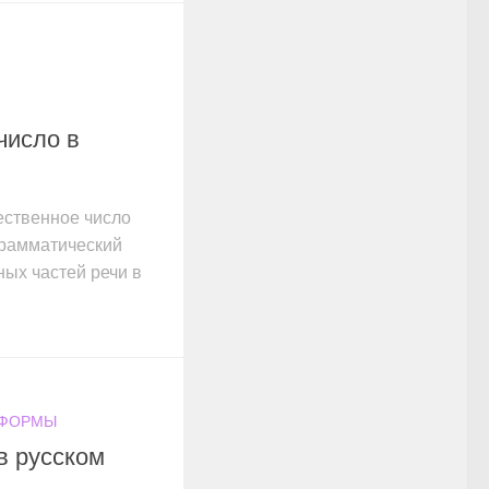
число в
ественное число
грамматический
ных частей речи в
 ФОРМЫ
в русском