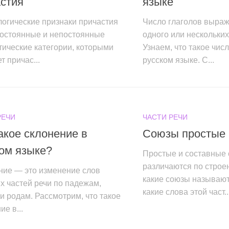
стия
языке
огические признаки причастия
Число глаголов выраж
постоянные и непостоянные
одного или нескольких
ические категории, которыми
Узнаем, что такое числ
т причас...
русском языке. С...
РЕЧИ
ЧАСТИ РЕЧИ
акое склонение в
Союзы простые 
ом языке?
Простые и составные
различаются по строе
ние — это изменение слов
какие союзы называют
 частей речи по падежам,
какие слова этой част..
и родам. Рассмотрим, что такое
ие в...