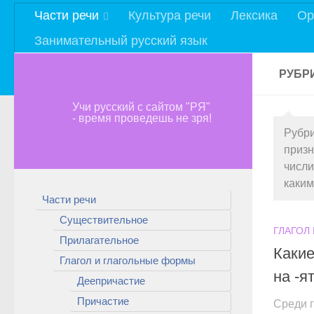
Части речи
Культура речи
Лексика
Ор
Занимательный русский язык
РУБР
Учи русский с сайтом "РЯ"
- время проведешь не зря!
Рубр
призн
числи
каким
Части речи
Существительное
ГЛАГОЛ
Прилагательное
Какие
Глагол и глагольные формы
на -я
Деепричастие
Причастие
Среди г