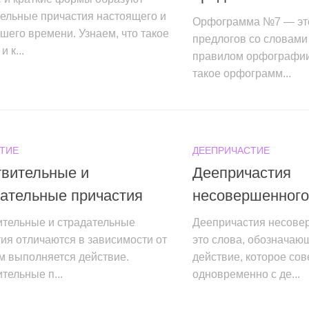
тельные причастия настоящего и
Орфограмма №7 — эт
его времени. Узнаем, что такое
предлогов со словами 
 к...
правилом орфографии
такое орфограмм...
ТИЕ
ДЕЕПРИЧАСТИЕ
твительные и
Деепричастия
ательные причастия
несовершенного
ительные и страдательные
Деепричастия несове
ия отличаются в зависимости от
это слова, обозначаю
ем выполняется действие.
действие, которое со
тельные п...
одновременно с де...