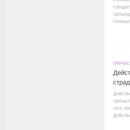
страда
прошедш
полные и
ПРИЧАС
Дейс
страд
Действ
причаст
того, к
Действи