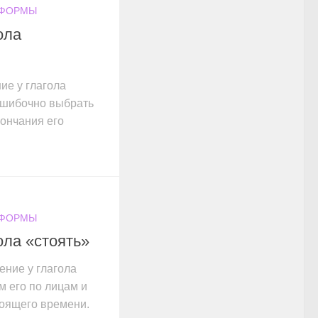
 ФОРМЫ
ола
ие у глагола
ошибочно выбрать
ончания его
 ФОРМЫ
ола «стоять»
ение у глагола
м его по лицам и
оящего времени.