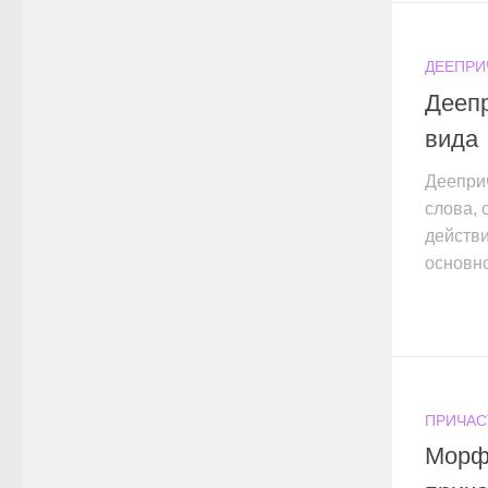
ДЕЕПРИ
Дееп
вида
Деепри
слова,
действи
основно
ПРИЧАС
Морф