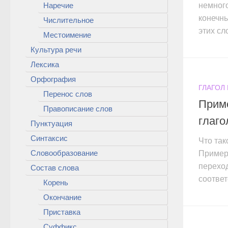
Наречие
немного
конечны
Числительное
этих сло
Местоимение
Культура речи
Лексика
Орфография
ГЛАГОЛ
Перенос слов
Прим
Правописание слов
глаго
Пунктуация
Синтаксис
Что та
Словообразование
Пример
переход
Состав слова
соответ
Корень
Окончание
Приставка
Суффикс