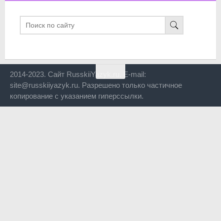
2014-2023. Сайт RusskiiYazyk.ru. E-mail:
site@russkiiyazyk.ru. Разрешено только частичное
копирование с указанием гиперссылки.
Close
this
modul