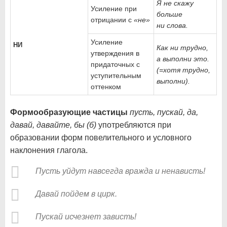
Я не скажу
Усиление при
больше
отрица­нии с
«не»
ни слова.
Усиление
НИ
Как ни трудно,
утверждения в
а выполни это.
придаточных с
(=хотя трудно,
уступи­тельным
выполни).
оттенком
Формообразующие частицы
пусть, пускай, да,
давай, давайте, бы (б)
употребляются при
образовании форм повелительного и условного
наклонения глагола.
Пусть уйдут навсегда вражда и ненависть!
Давай пойдем в цирк.
Пускай исчезнет зависть!