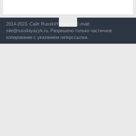
2014-2023. Сайт RusskiiYazyk.ru. E-mail:
site@russkiiyazyk.ru. Разрешено только частичное
копирование с указанием гиперссылки.
Close
this
modul
Уже уходите?
Будем рады, если подпишитесь на нас в Телеграм!