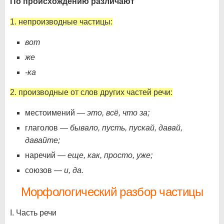
По происхождению различают
1. непроизводные частицы:
вот
же
-ка
2. производные от слов других частей речи:
местоимений —
это, всё, что за;
глаголов —
бывало, пусть, пускай, давай,
давайте;
наречий —
еще, как, просто, уже;
союзов —
и, да.
Морфологический разбор частицы
I. Часть речи