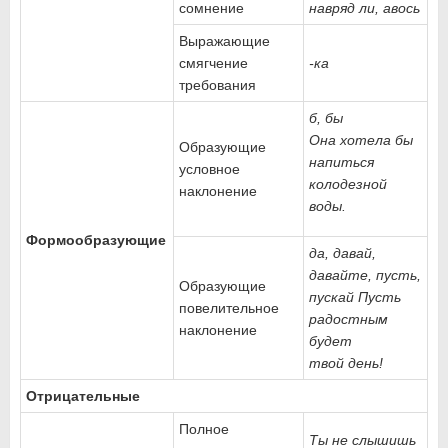
сомнение
навряд ли, авось
Выражающие
смягчение
-ка
требования
б, бы
Она хотела бы
Образующие
напиться
условное
колодезной
наклонение
воды.
Формообразующие
да, давай,
давайте, пусть,
Образующие
пускай
Пусть
повели­тельное
радостным
наклонение
будет
твой день!
Отрицательные
Полное
Ты не слышишь