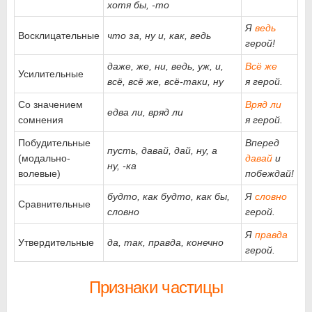
хотя бы, -то
Я
ведь
Восклицательные
что за, ну и, как, ведь
герой!
даже, же, ни, ведь, уж, и,
Всё же
Усилительные
всё, всё же, всё-таки, ну
я герой.
Со значением
Вряд ли
едва ли, вряд ли
сомнения
я герой.
Побудительные
Вперед
пусть, давай, дай, ну, а
(модально-
давай
и
ну, -ка
волевые)
побеждай!
будто, как будто, как бы,
Я
словно
Сравнительные
словно
герой.
Я
правда
Утвердительные
да, так, правда, конечно
герой.
Признаки частицы