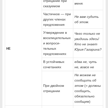
отрицание при
меня.
сказуемом
Частичное — при
Не вам судить
дру­гих членах
об этом.
предложения
Утверждение в
Чего только не
воскли­цательных
увидишь здесь!
и вопроси­
Кто не знает
тельных
НЕ
Юрия Гагарина?
предложениях
В устойчивых
едва не, чуть
сочетаниях
не, вовсе не
Не можем не
сообщить об
При двойном
этом
(= дол­жны
отрицании
сообщить,
обязательно
сообщим)