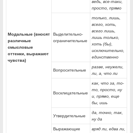
ведь, все-таки,
просто, прямо
только, лишь,
всего, хоть,
всего лишь,
Модальные (вносят
Выделительно-
лишь только,
различные
ограничительные
хоть (бы),
смысло­вые
исключительно,
оттенки, выра­жают
единственно
чувства)
разве, неужели,
Вопросительные
ли, а, что ли
как, что за, то-
то, просто, ну
Восклицательные
и, прямо, еще
бы, ишь
да, точно, так,
Утвердительные
ну да
Выражающие
вряд ли, едва ли,