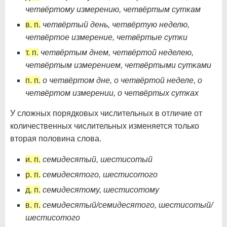
четвёртому измерению, четвёртым суткам
в. п.
четвёртый день, четвёртую неделю,
четвёртое измерение, четвёртые сутки
т. п.
четвёртым днем, четвёртой неделею,
четвёртым измерением, четвёртыми сутками
п. п.
о четвёртом дне, о четвёртой неделе, о
четвёртом измерении, о четвёртых сутках
У сложных порядковых числительных в отличие от
количественных числительных изменяется только
вторая половина слова.
и. п.
семидесятый, шестисотый
р. п.
семидесятого, шестисотого
д. п.
семидесятому, шестисотому
в. п.
семидесятый/семидесятого, шестисотый/
шестисотого