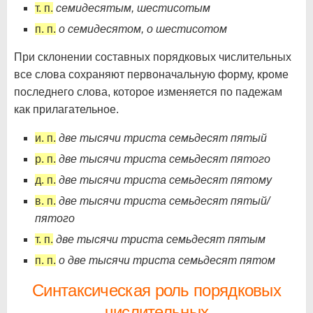
т. п.
семидесятым, шестисотым
п. п.
о семидесятом, о шестисотом
При склонении составных порядковых числительных
все слова сохраняют первоначальную форму, кроме
последнего слова, которое изменяется по падежам
как прилагательное.
и. п.
две тысячи триста семьдесят пятый
р. п.
две тысячи триста семьдесят пятого
д. п.
две тысячи триста семьдесят пятому
в. п.
две тысячи триста семьдесят пятый/
пятого
т. п.
две тысячи триста семьдесят пятым
п. п.
о две тысячи триста семьдесят пятом
Синтаксическая роль порядковых
числительных