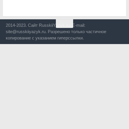
2014-2023. Сайт RusskiiYazyk.ru. E-mail:
site@russkiiyazyk.ru. Разрешено только частичное
копирование с указанием гиперссылки.
Close
this
modul
Уже уходите?
Будем рады, если подпишитесь на нас в Телеграм!