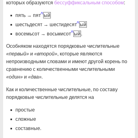
которых образуются
бессуффиксальным способом
:
пять → пят
ый
шестьдесят → шестидесят
ый
восемьсот → восьмисот
ый
.
Особняком находятся порядковые числительные
«первый»
и
«второй»
, которые являются
непроизводными словами и имеют другой корень по
сравнению с количественными числительными
«один»
и
«два».
Как и количественные числительные, по составу
порядковые числительные делятся на
простые
сложные
составные.