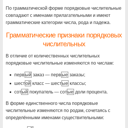
По грамматической форме порядковые числительные
совпадают с именами прилагательными и имеют
грамматические категории числа, рода и падежа.
Грамматические признаки порядковых
числительных
В отличие от количественных числительных
порядковые числительные изменяются по числам:
перв
ый
заказ — перв
ые
заказы;
шест
ой
класс — шест
ые
классы;
сот
ый
покупатель — сот
ые
доли процента.
В форме единственного числа порядковые
числительные изменяются по родам, сочетаясь с
определёнными именами существительными: