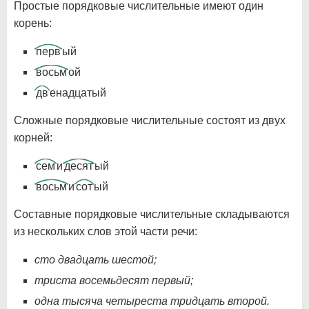
Простые порядковые числительные имеют один
корень:
перв
ый
восьм
ой
дв
енадцатый
Сложные порядковые числительные состоят из двух
корней:
сем
и
десят
ый
восьм
и
сот
ый
Составные порядковые числительные складываются
из нескольких слов этой части речи:
сто двадцать шестой;
триста восемьдесят первый;
одна тысяча четыреста тридцать второй.