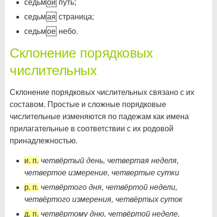
седьм
ой
путь;
седьм
ая
страница;
седьм
ое
небо.
Склонение порядковых
числительных
Склонение порядковых числительных связано с их
составом. Простые и сложные порядковые
числительные изменяются по падежам как имена
прилагательные в соответствии с их родовой
принадлежностью.
и. п.
четвёртый день, четвертая неделя,
четвертое измерение, четвертые сутки
р. п.
четвёртого дня, четвёртой недели,
четвёртого измерения, четвёртых суток
д. п.
четвёртому дню, четвёртой неделе,