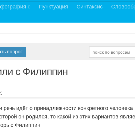
фография
Пунктуация
Синтаксис
Словооб
ать вопрос
или с Филиппин
:
и речь идёт о принадлежности конкретного человека 
которой он родился, то какой из этих вариантов явля
горь с Филиппин