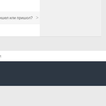
ишел или пришол?
и