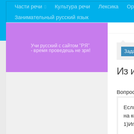
Части речи
Культура речи
Лексика
Ор
Занимательный русский язык
Учи русский с сайтом "РЯ"
- время проведешь не зря!
Зад
Из 
Вопрос
Есл
на 
1)И