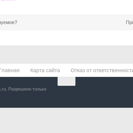
зуемое?
Пр
Главная
Карта сайта
Отказ от ответственност
yk.ru. Разрешено только
Close
this
module