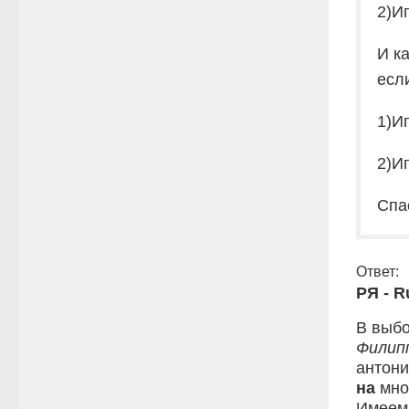
2)И
И к
есл
1)И
2)И
Спа
Ответ:
РЯ - R
В выб
Филип
антон
на
мно
Имеем 