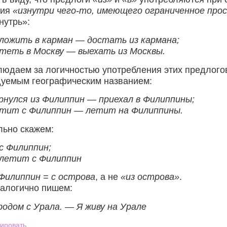
вия
«изнутри чего-то, имеющего ограниченное про
нутрь»:
ложить в карман — достать из кармана;
теть в Москву — выехать из Москвы.
юдаем за логичностью употребления этих предлогов
дуемым географическим названием:
рнулся из Филиппин — приехал в Филиппины;
тит с Филиппин — летит на Филиппины.
ьно скажем:
с Филиппин;
 летит с Филиппин
Филиппин = с острова
, а не
«из острова»
.
алогично пишем:
родом с Урала. — Я живу на Урале
ировать