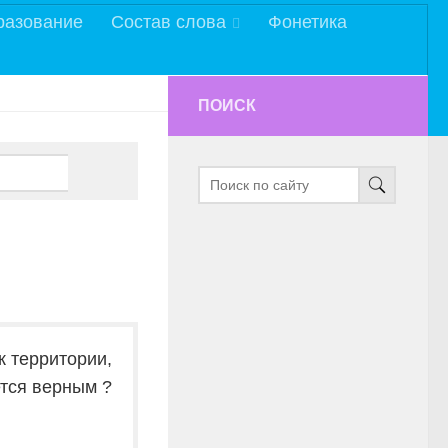
разование
Состав слова
Фонетика
ПОИСК
к территории,
ется верным ?