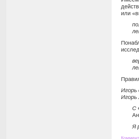
дейст
или «в
по
ле
Понабл
иссле
ве
ле
Правил
Игорь 
Игорь
С 
Ан
Я 
Коммент