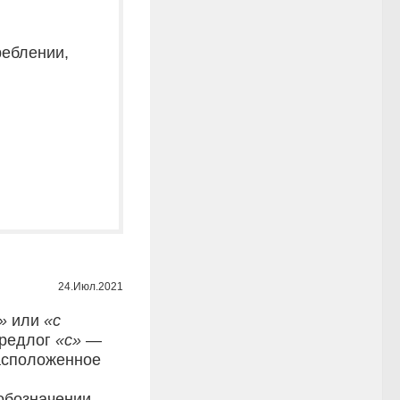
реблении,
24.Июл.2021
»
или
«с
предлог
«с»
—
расположенное
обозначении