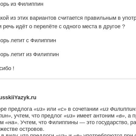
горь из Филиппин
акой из этих вариантов считается правильным в упот
и речь идёт о перелёте с одного места в другое ?
горь летит с Филиппин
горь летит из Филиппин
сибо !
usskiiYazyk.ru
оре предлога
«из»
или
«с»
в сочетании
«из Филиппин
пин»
, учтем, что предлог
«из»
имеет антоним
«в»
, а 
им
«на»
. Учтем, что Филиппины — это государство, 
жестве островов.
в виду, что предлоги
«из»
и
«в»
употребляются при 