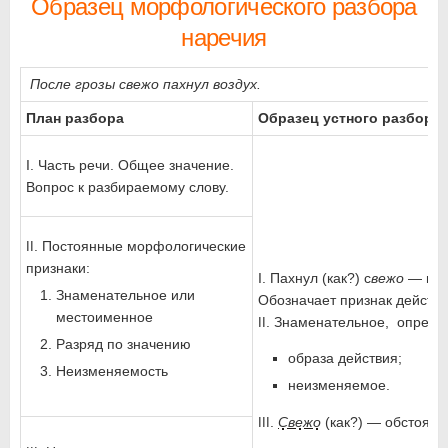
Образец морфологического разбора
наречия
После грозы свежо пахнул воздух.
План разбора
Образец устного разбора
I. Часть речи. Общее значение.
Вопрос к разбираемому слову.
. Постоянные морфологические
II
признаки:
I. Пахнул (как?) с
вежо
— нар
Знаменательное или
Обозначает признак действи
местоименное
. Знаменательное, опреде
II
Разряд по значению
образа действия;
Неизменяемость
неизменяемое.
.
Свежо
(как?) — обстояте
III