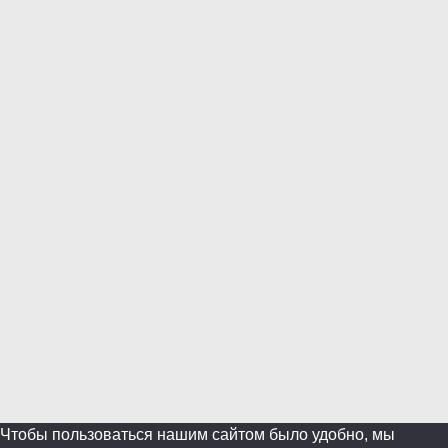
Close
this
modul
Уже уходите?
Будем рады, если подпишитесь на нас в Телеграм!
Перейти в Telegram
Больше не показывать.
Чтобы пользоваться нашим сайтом было удобно, мы