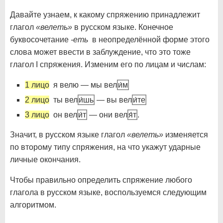
Давайте узнаем, к какому спряжению принадлежит
глагол
«велеть»
в русском языке. Конечное
буквосочетание
-еть
в неопределённой форме этого
слова может ввести в заблуждение, что это тоже
глагол I спряжения. Изменим его по лицам и числам:
1 лицо
я велю — мы вел
и́м
2 лицо
ты вел
и́шь
— вы вел
и́те
3 лицо
он вел
и́т
— они вел
я́т
.
Значит, в русском языке глагол
«велеть»
изменяется
по второму типу спряжения, на что укажут ударные
личные окончания.
Чтобы правильно определить спряжение любого
глагола в русском языке, воспользуемся следующим
алгоритмом.