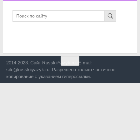
2014-2023. Сайт RusskiiYazyk.ru. E-mail:
site@russkiiyazyk.ru. Разрешено только частичное
копирование с указанием гиперссылки.
Close
this
modul