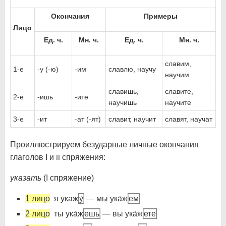
Окончания
Примеры
Лицо
Ед. ч.
Мн. ч.
Ед. ч.
Мн. ч.
славим,
1-е
-у (-ю)
-им
славлю, научу
научим
славишь,
славите,
2-е
-ишь
-ите
научишь
научите
3-е
-ит
-ат (-ят)
славит, научит
славят, научат
Проиллюстрируем безударные личные окончания
глаголов I и
спряжения:
II
указать
(I спряжение)
1 лицо
я укаж
у́
— мы ука́ж
ем
2 лицо
ты ука́ж
ешь
— вы ука́ж
ете