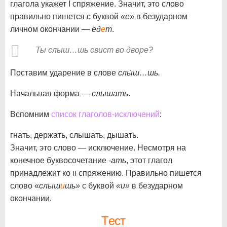
глагола укажет I спряжение. Значит, это слово
правильно пишется с буквой
«е»
в безударном
личном окончании —
ед
е
т
.
Ты слыш…шь свист во дворе?
Поставим ударение в слове
слы́ш…шь.
Начальная форма —
слышать
.
Вспомним
список глаголов-исключений
:
гнать, держать, слышать, дышать.
Значит, это слово — исключение. Несмотря на
конечное буквосочетание
-ать
, этот глагол
принадлежит ко
спряжению. Правильно пишется
II
слово «
слыш
и
шь»
с буквой
«и»
в безударном
окончании.
Тест