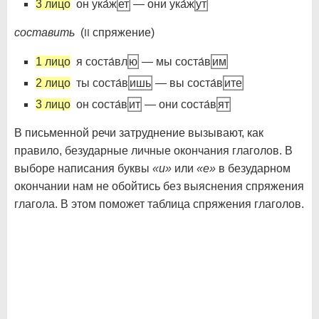
3 лицо
он ука́ж
ет
— они ука́ж
ут
составить
(
спряжение)
II
1 лицо
я соста́вл
ю
— мы соста́в
им
2 лицо
ты соста́в
ишь
— вы соста́в
ите
3 лицо
он соста́в
ит
— они соста́в
ят
В письменной речи затруднение вызывают, как
правило, безударные личные окончания глаголов. В
выборе написания буквы
«и»
или
«е»
в безударном
окончании нам не обойтись без выяснения спряжения
глагола. В этом поможет таблица спряжения глаголов.