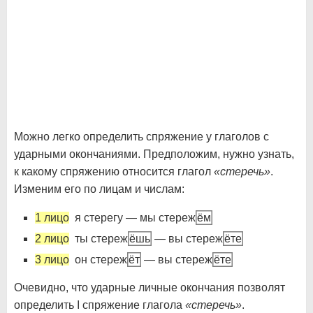
Можно легко определить спряжение у глаголов с
ударными окончаниями. Предположим, нужно узнать,
к какому спряжению относится глагол
«стеречь»
.
Изменим его по лицам и числам:
1 лицо
я стерегу — мы стереж
ём
2 лицо
ты стереж
ёшь
— вы стереж
ёте
3 лицо
он стереж
ёт
— вы стереж
ёте
Очевидно, что ударные личные окончания позволят
определить I спряжение глагола
«стеречь»
.