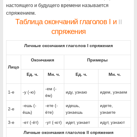
настоящего и будущего времени называется
спряжением.
Таблица окончаний глаголов I и
II
спряжения
Личные окончания глаголов I спряжения
Окончания
Примеры
Лицо
Ед. ч.
Мн. ч.
Ед. ч.
Мн. ч.
-ем (-
1-е
-у (-ю)
иду, узнаю
идем, узнаем
ём)
-ешь (-
-ете (-
идешь,
идете,
2-е
ёшь)
ёте)
узнаешь
узнаете
3-е
-ет (-ёт)
-ут (-ют)
идет, узнает
идут, узнают
Личные окончания глаголов
спряжения
II