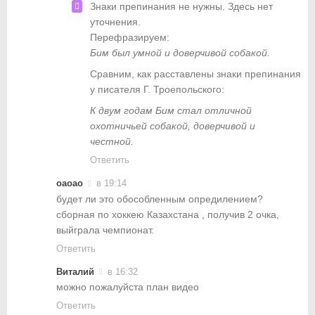
Знаки препинания не нужны. Здесь нет
уточнения.
Перефразируем:
Бим был умной и доверчивой собакой.
Сравним, как расставлены знаки препинания
у писателя Г. Троепольского:
К двум годам Бим стал отличной
охотничьей собакой, доверчивой и
честной.
Ответить
оаоао
в 19:14
будет ли это обособленным опредилением?
сборная по хоккею Казахстана , получив 2 очка,
выйграла чемпионат.
Ответить
Виталий
в 16:32
можно пожалуйста план видео
Ответить