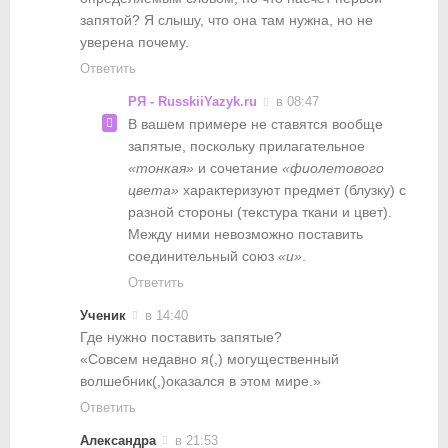
запятой? Я слышу, что она там нужна, но не
уверена почему.
Ответить
РЯ - RusskiiYazyk.ru
в 08:47
В вашем примере не ставятся вообще
запятые, поскольку прилагательное
«тонкая»
и сочетание
«фиолетового
цвета»
характеризуют предмет (блузку) с
разной стороны (текстура ткани и цвет).
Между ними невозможно поставить
соединительный союз
«и»
.
Ответить
Ученик
в 14:40
Где нужно поставить запятые?
«Совсем недавно я(,) могущественный
волшебник(,)оказался в этом мире.»
Ответить
Александра
в 21:53