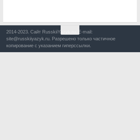
2014-2023. Сайт RusskiiYazyk.ru. E-mail:
site@russkiiyazyk.ru. Разрешено только частичное
копирование с указанием гиперссылки.
Close
this
modul
Уже уходите?