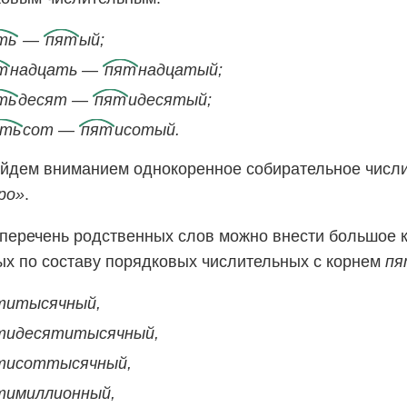
ть
—
пят
ый;
т
надцать —
пят
надцатый;
ть
десят —
пят
идесятый;
ять
сот —
пят
исотый.
йдем вниманием однокоренное собирательное числ
ро»
.
 перечень родственных слов можно внести большое 
х по составу порядковых числительных с корнем
пя
титысячный,
тидесятитысячный,
тисоттысячный,
тимиллионный,