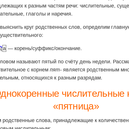
лежащих к разным частям речи: числительные, сущ
ательные, глаголы и наречия.
выяснить круг родственных слов, определим главн
существительного:
ц
а
— корень/суффикс/окончание.
ловом называют пятый по счёту день недели. Расс
вительное с корнем
пят-
является родственным мн
ельным, относящихся к разным разрядам.
днокоренные числительные к
«пятница»
 родственные слова, принадлежащие к количестве
ковым числительным: