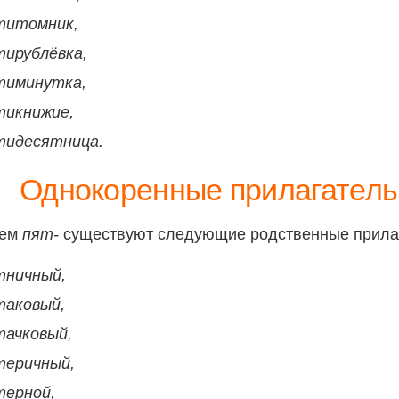
титомник,
тирублёвка,
тиминутка,
тикнижие,
тидесятница.
Однокоренные прилагател
нем
пят-
существуют следующие родственные прила
тничный,
таковый,
тачковый,
теричный,
терной,