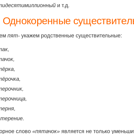
тидесятимиллионный
и т.д
.
Однокоренные существител
нем
пят-
укажем родственные существительные:
так,
тачок,
тёрка,
тёрочка,
терочник,
терочница,
терня,
ятерение.
ворное слово
«пятачок»
является не только уменьши