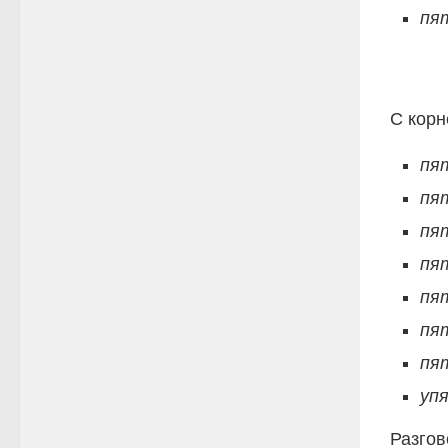
пя
С кор
пя
пя
пя
пя
пя
пя
пя
уп
Разго