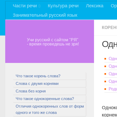
Части речи
Культура речи
Лексика
Ор
Занимательный русский язык
КОРЕН
Учи русский с сайтом "РЯ"
Одн
- время проведешь не зря!
Одн
Одн
Одн
Что такое корень слова?
Одн
Слова с двумя корнями
Род
Слова без корня
Что такое однокоренные слова?
Отличия однокоренных слов от форм
Однок
одного и того же слова
корне