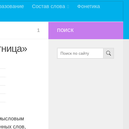
разование
Состав слова
Фонетика
1
ПОИСК
тница»
мысловым
нных слов,