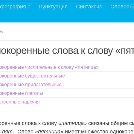
фография
Пунктуация
Синтаксис
Словооб
Ь
окоренные слова к слову «пя
окоренные числительные к слову «пятница»
окоренные существительные
окоренные прилагательные
окоренные глаголы
ственные наречия
оренные слова к слову
«пятница»
связаны общим с
м
пят-.
Слово
«пятница»
имеет множество однокоре