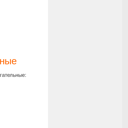
ьные
гательные: