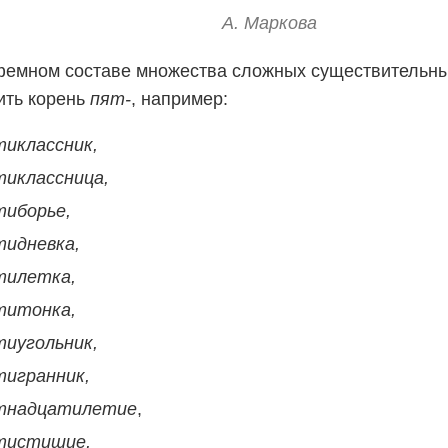
А. Маркова
фемном составе множества сложных существительн
ить корень
пят-
, например:
тиклассник,
тиклассница,
тиборье,
тидневка,
тилетка,
титонка,
тиугольник,
тигранник,
тнадцатилетие
,
тистишие,