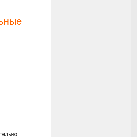
ьные
тельно-