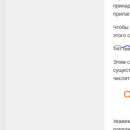
принад
прилаг
Чтобы 
этого 
пя́т
ни
Этим с
сущест
числит
О
Укажем
поряд