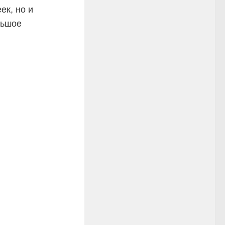
ек, но и
льшое