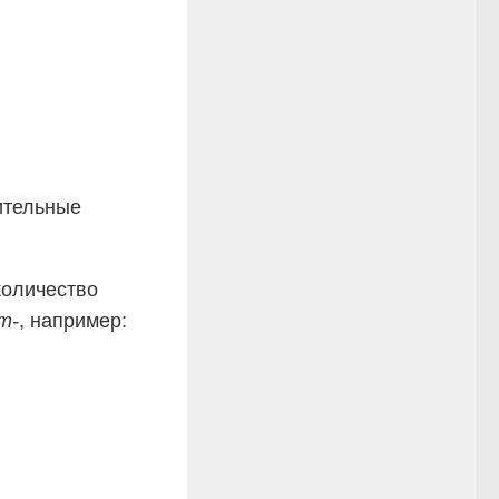
ительные
количество
т-
, например: