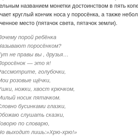
ельным названием монетки достоинством в пять копе
чает круглый кончик носа у поросёнка, а также небо
ченное место (пятачок света, пятачок земли).
Почему порой ребёнка
Называют поросёнком?
Тут не правы вы , друзья…
Поросёнок — это я!
Рассмотрите, голубочки,
Мои розовые щёчки,
Ушки, ножки, хвост крючком,
Милый носик пятачком.
Словно бусинками глазки,
Обожаю слушать сказки,
Говорю по словарю,
Но выходит лишь:»Хрю-хрю!»