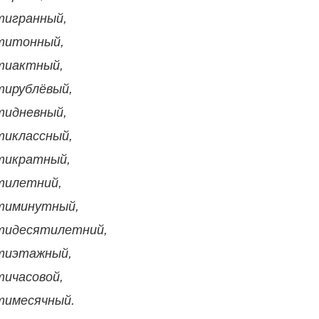
тигранный,
титонный,
тиактный,
тирублёвый,
тидневный,
тиклассный,
тикратный,
тилетний,
тиминутный,
тидесятилетний,
тиэтажный,
тичасовой,
тимесячный.