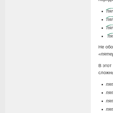
пя
пя
пя
п
Не обо
«пяте
В этот
сложны
пя
пя
пя
пя