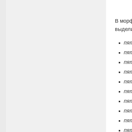
В мор
выдел
пя
пя
пя
пя
пя
пя
пя
пя
пя
пя