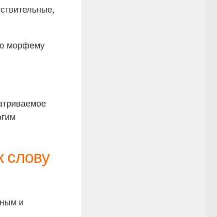
ествительные,
ую морфему
матриваемое
огим
 слову
нным и