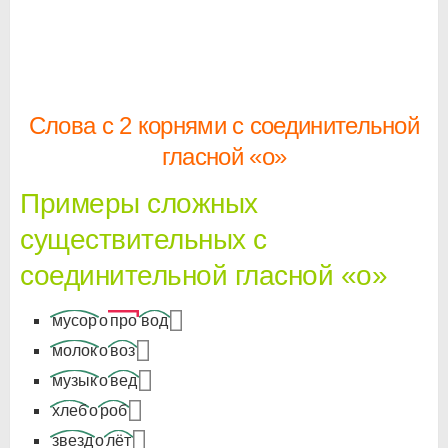
Слова с 2 корнями с соединительной
гласной «о»
Примеры сложных
существительных с
соединительной гласной «о»
мусор
о
про
вод
молок
о
воз
музык
о
вед
хлеб
о
роб
звезд
о
лёт