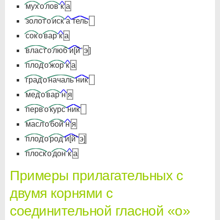
мух
о
лов
к
а
золот
о
иск
а
тель
сок
о
вар
к
а
власт
о
люб
и[й
‘
э
]
плод
о
жор
к
а
град
о
началь
ник
мед
о
вар
н
я
перв
о
курс
ник
масл
о
бой
н
я
плод
о
род
и[й’
э]
плоск
о
дон
к
а
Примеры прилагательных с
двумя корнями с
соединительной гласной «о»