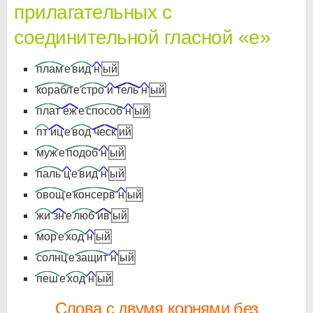
прилагательных с
соединительной гласной «е»
плам
е
вид
н
ый
корабл
е
стро
и
тель
н
ый
плат
ёж
е
способ
н
ый
пт
иц
е
вод
ческ
ий
муж
е
подоб
н
ый
паль
ц
е
вид
н
ый
овощ
е
консерв
н
ый
жи
зн
е
люб
ив
ый
мор
е
ход
н
ый
солнц
е
защит
н
ый
пеш
е
ход
н
ый
Cлова c двумя корнями без