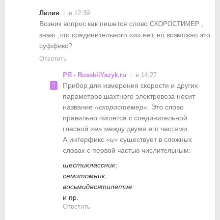
Лилия
в 12:39
Возник вопрос как пишется слово
,
СКОРОСТИМЕР
знаю ,что соединительного «и» нет, но возможно это
суффикс?
Ответить
РЯ - RusskiiYazyk.ru
в 14:27
Прибор для измерения скорости и других
параметров шахтного электровоза носит
название
«скоростемер»
. Это слово
правильно пишется с соединительной
гласной
«е»
между двумя его частями.
А интерфикс
«и»
существует в сложных
словах с первой частью числительным:
шестиклассник;
семитомник;
восьмидесятилетие
и пр.
Ответить