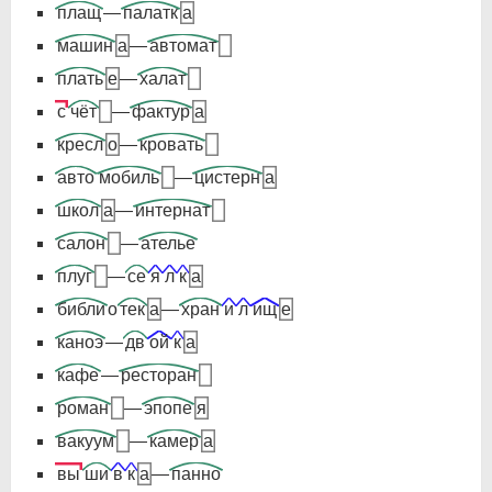
плащ
—
палатк
а
машин
а
—
автомат
плать
е
—
халат
с
чёт
—
фактур
а
кресл
о
—
кровать
авто
мобиль
—
цистерн
а
школ
а
—
интернат
салон
—
ателье
плуг
—
се
я
л
к
а
библи
о
тек
а
—
хран
и
л
ищ
е
каноэ
—
дв
ой
к
а
кафе
—
ресторан
роман
—
эпопе
я
вакуум
—
камер
а
вы
ши
в
к
а
—
панно