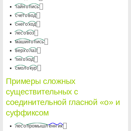
тайн
о
пись
счет
о
вод
снег
о
ход
лес
о
воз
машин
о
пись
верх
о
лаз
тих
о
ход
смол
о
кур
Примеры сложных
существительных с
соединительной гласной «о» и
суффиксом
лес
о
промышл
енн
ик