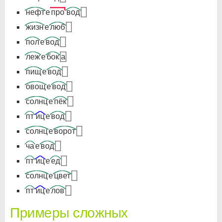
нефт
е
про
вод
жизн
е
люб
пол
е
вод
леж
е
бок
а
пищ
е
вод
овощ
е
вод
солнц
е
пёк
пт
иц
е
вод
солнц
е
ворот
ча
е
вод
пт
иц
е
ед
солнц
е
цвет
пт
иц
е
лов
Примеры сложных