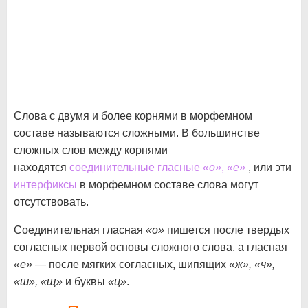
Слова с двумя и более корнями в морфемном
составе называются сложными. В большинстве
сложных слов между корнями
находятся
соединительные гласные
«о»
,
«е»
, или эти
интерфиксы
в морфемном составе слова могут
отсутствовать.
Соединительная гласная
«о»
пишется после твердых
согласных первой основы сложного слова, а гласная
«е»
— после мягких согласных, шипящих
«ж», «ч»,
«ш», «щ»
и буквы
«ц»
.