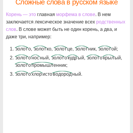
Сложные слова в русском языке
Корень — это
главная
морфема в слове
. В нем
заключается лексическое значение всех
родственных
слов
. В слове может быть не один корень, а два, и
даже три, например:
золот
о,
золот
ко,
золот
це,
золот
ник,
золот
ой;
золот
о
нос
ный,
золот
о
кудр
ый,
золот
о
крыл
ый,
золот
о
промышл
енник;
золот
о
хлор
исто
водород
ный.