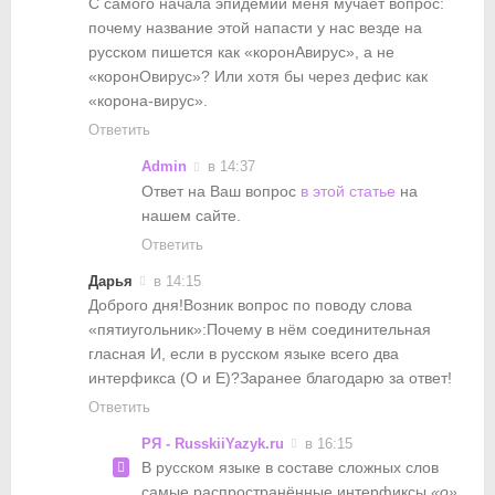
С самого начала эпидемии меня мучает вопрос:
почему название этой напасти у нас везде на
русском пишется как «коронАвирус», а не
«коронОвирус»? Или хотя бы через дефис как
«корона-вирус».
Ответить
Admin
в 14:37
Ответ на Ваш вопрос
в этой статье
на
нашем сайте.
Ответить
Дарья
в 14:15
Доброго дня!Возник вопрос по поводу слова
«пятиугольник»:Почему в нём соединительная
гласная И, если в русском языке всего два
интерфикса (О и Е)?Заранее благодарю за ответ!
Ответить
РЯ - RusskiiYazyk.ru
в 16:15
В русском языке в составе сложных слов
самые распространённые интерфиксы
«о»