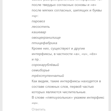
после твердых согласных основы и
«е»
после мягких согласных, шипящих и буквы
«ц»
:
паровоз
лесостепь
кашевар
овощехранилище
птицефабрика
Кроме них, существуют и другие
интерфиксы, в частности
«а»
,
«и»
,
«ёх»
и пр.:
сорокарублёвый
семиборье
трёхступенчатый
Как видим, такие интерфиксы находятся в
составе сложных слов, первой частью
которых являются числительные.
В слове
«пятиугольник»
укажем интерфикс
«и»
.
Ответить