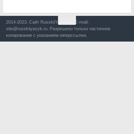
2014-2023. Сайт RusskiiYazyk.ru. E-mail:
site@russkiiyazyk.ru. Разрешено только частичное
копирование с указанием гиперссылки.
Close
this
modul
Уже уходите?
Будем рады, если подпишитесь на нас в Телеграм!