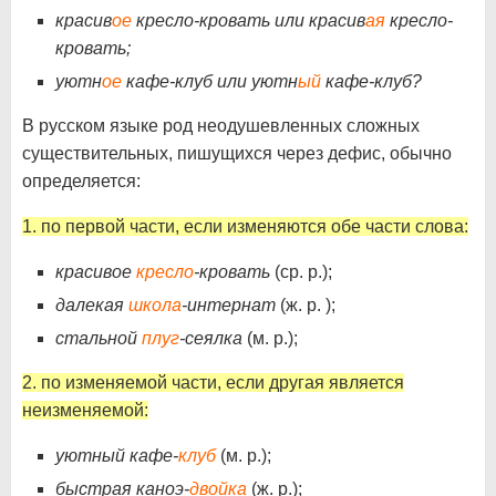
красив
ое
кресло-кровать или красив
ая
кресло-
кровать;
уютн
ое
кафе-клуб или уютн
ый
кафе-клуб?
В русском языке род неодушевленных сложных
существительных, пишущихся через дефис, обычно
определяется:
1. по первой части, если изменяются обе части слова:
красивое
кресло
-кровать
(ср. р.);
далекая
школа
-интернат
(ж. р. );
стальной
плуг
-сеялка
(м. р.);
2. по изменяемой части, если другая является
неизменяемой:
уютный кафе-
клуб
(м. р.);
быстрая каноэ-
двойка
(ж. р.);