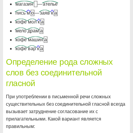
магазин
—
ателье
пись
м
о
—
заяв
к
а
кофе
мол
к
а
мело
драм
а
кофе
машин
а
кофе
вар
к
а
Определение рода сложных
слов без соединительной
гласной
При употреблении в письменной речи сложных
существительных без соединительной гласной всегда
вызывает затруднение согласование их с
прилагательными. Какой вариант является
правильным: