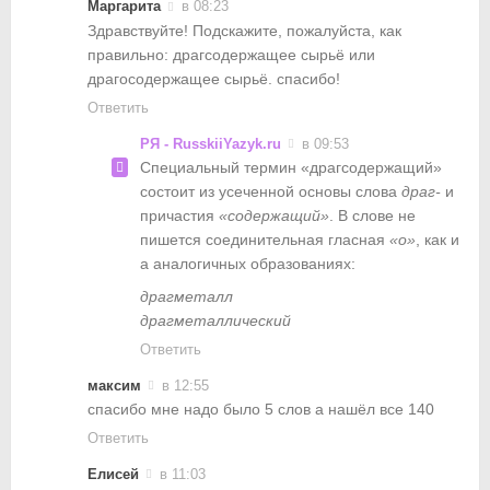
Маргарита
в 08:23
Здравствуйте! Подскажите, пожалуйста, как
правильно: драгсодержащее сырьё или
драгосодержащее сырьё. спасибо!
Ответить
РЯ - RusskiiYazyk.ru
в 09:53
Специальный термин «драгсодержащий»
состоит из усеченной основы слова
драг-
и
причастия
«содержащий»
. В слове не
пишется соединительная гласная
«о»
, как и
а аналогичных образованиях:
драгметалл
драгметаллический
Ответить
максим
в 12:55
спасибо мне надо было 5 слов а нашёл все 140
Ответить
Елисей
в 11:03