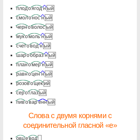
плод
о
ягод
н
ый
смол
о
нос
н
ый
черн
о
волос
ый
мук
о
моль
н
ый
счет
о
вод
н
ый
шар
о
образ
н
ый
план
о
мер
н
ый
равн
о
цен
н
ый
розов
о
щек
ий
сер
о
глаз
ый
пив
о
вар
енн
ый
Слова с двумя корнями с
соединительной гласной «е»
овц
е
вод