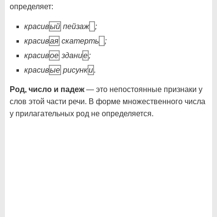
определяет:
красив
ый
пейзаж
;
красив
ая
скатерть
;
красив
ое
здани
е
;
красив
ые
рисунк
и
.
Род, число и падеж
— это непостоянные признаки у
слов этой части речи. В форме множественного числа
у прилагательных род не определяется.