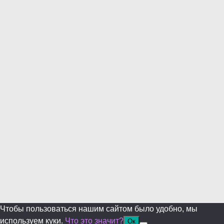
this
modul
Уже уходите?
Будем рады, если подпишитесь на нас в Телеграм!
Перейти в Telegram
Больше не показывать.
Чтобы пользоваться нашим сайтом было удобно, мы
используем куки.
Что это значит?
Ок