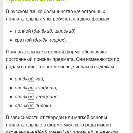
В русском языке большинство качественных
прилагательных употребляется в двух формах:
полной (
далёкий, широкий
);
краткой (
далёк, широк
).
Прилагательные в полной форме обозначают
постоянный признак предмета. Они изменяются по
родам в единственном числе, числам и падежам:
сладк
ий
чай;
сладк
ая
конфета;
сладк
ое
угощение;
сладк
ие
яблоки.
В зависимости от твердой или мягкой основы
прилагательные в форме мужского рода имеют
окончание
-ый/-ий
(
твердый, громкий
), в женском