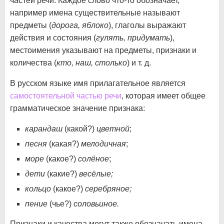
частей речи. Каждое слово что-то обозначает,
например имена существительные называют
предметы (
дорога, яблоко
), глаголы выражают
действия и состояния (
гулять, придумать
),
местоимения указывают на предметы, признаки и
количества (
кто, наш, столько
) и т. д.
В русском языке имя прилагательное является
самостоятельной частью речи
, которая имеет общее
грамматическое значение признака:
карандаш
(какой?)
цветной
;
песня
(какая?)
мелодичная
;
море
(какое?)
солёное
;
дети
(какие?)
весёлые;
кольцо
(какое?)
серебряное;
пение
(чье?)
соловьиное.
Признаки и качества могут также обозначать имена