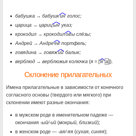
бабушка → бабушк
ин
голос;
царица → цариц
ын
указ;
крокодил → крокодил
ов
ы слёзы;
Андрей → Андре
ев
портфель;
говядина → говяж
ий
балык;
верблюд → верблюжья колючка
(
я
= [
й’
а
]).
Склонение прилагательных
Имена прилагательные в зависимости от конечного
согласного основы (твердого или мягкого) при
склонении имеют разные окончания:
в мужском роде в именительном падеже —
окончания
-ый/-ий
(
мокрый, близкий
);
в женском роде —
-ая/-яя
(
сухая, синяя
);