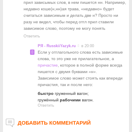
прил зависымых слов, в нем пишется нн. Например,
недавно коше(н,нн)ая трава, «недавно» будет
считаться зависимым и делать две н? Просто ни
разу не видел, чтобы перед отгл прил ставили
зависимое слово, поэтому не могу понять
Ответить
РЯ - RusskiiYazyk.ru
в 20:00
Если у отглагольного слова есть зависимые
слова, то это уже не прилагательное, а
причастие
, которое в полной форме всегда
пишется с двумя буквами
«н»
.
Зависимое слово может стоять как впереди
причастия, так и после него:
быстро
груженный вагон;
гружённый
рабочими
вагон.
Ответить
ДОБАВИТЬ КОММЕНТАРИЙ