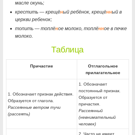
масле окунь;
крестить — крещё
н
ый ребёнок, крещё
нн
ый в
церкви ребенок;
топить — топлё
н
ое молоко, топлё
нн
ое в печке
молоко.
Таблица
Причастие
Отглагольное
прилагательное
1. Обозначает
постоянный признак.
1. Обозначает признак действия.
Образуется от
Образуется от глагола.
причастия.
Рассеянные ветром тучи
Рассеянный
(рассеять)
(невнимательный
человек)
2. Часто не имеет