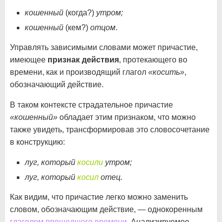
кошенный
(когда?)
утром;
кошенный
(кем?)
отцом
.
Управлять зависимыми словами может причастие,
имеющее
признак действия
, протекающего во
времени, как и производящий глагол
«косить»
,
обозначающий действие.
В таком контексте страдательное причастие
«кошенный»
обладает этим признаком, что можно
также увидеть, трансформировав это словосочетание
в конструкцию:
луг, который
косили
утром;
луг, который
косил
отец.
Как видим, что причастие легко можно заменить
словом, обозначающим действие, — однокоренным
глаголом прошедшего времени
. Анализируемое