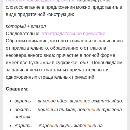
словосочетание в предложении можно представить в
виде придаточной конструкции:
который + глагол
Следовательно,
это страдательное причастие
.
Обратим внимание, что оно отличается по написанию
от прилагательного, образованного от глагола
несовершенного вида: причастие в полной форме
имеет две буквы
«н»
в суффиксе
-енн-
. Понаблюдаем,
за написанием отглагольных прилагательных и
однокоренных страдательных причастий.
Сравним:
варить — варе
н
ое яйцо, варе
нн
ое всмятку яйцо;
носить — ноше
н
ый пиджак, ноше
нн
ый три года
пиджак;
жарить — жаре
н
ый окунь, жаре
нн
ый на