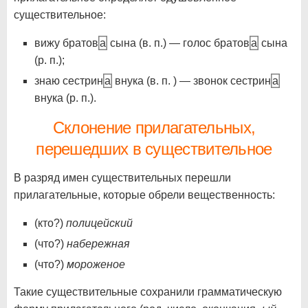
существительное:
вижу братов
а
сына (в. п.) — голос братов
а
сына
(р. п.);
знаю сестрин
а
внука (в. п. ) — звонок сестрин
а
внука (р. п.).
Склонение прилагательных,
перешедших в существительное
В разряд имен существительных перешли
прилагательные, которые обрели вещественность:
(кто?)
полицейский
(что?)
набережная
(что?)
мороженое
Такие существительные сохранили грамматическую