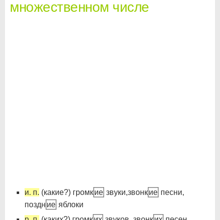
множественном числе
и. п.
(какие?) громк
ие
звуки,звонк
ие
песни,
поздн
ие
яблоки
р. п.
(каких?) громк
их
звуков, звонк
их
песен,