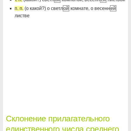
п. п.
(о какой?) о светл
ой
комнате, о весенн
ей
листве
Склонение прилагательного
единственного числа среднего