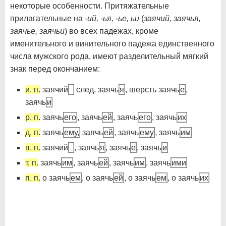
некоторые особенности. Притяжательные
прилагательные на
-ий, -ья, -ье, ьи
(
заячий, заячья,
заячье, заячьи
) во всех падежах, кроме
именительного и винительного падежа единственного
числа мужского рода, имеют разделительный мягкий
знак перед окончанием:
и. п.
заячий
след, заячь
я
, шерсть заячь
е
,
заячь
и
р. п.
заячь
его
, заячь
ей
, заячь
его
, заячь
их
д. п.
заячь
ему,
заячь
ей
, заячь
ему
, заячь
им
в. п.
заячий
, заячь
я
, заячь
е
, заячь
и
т. п.
заячь
им
, заячь
ей
, заячь
им
, заячь
ими
п. п.
о заячь
ем
, о заячь
ей
, о заячь
ем
, о заячь
их