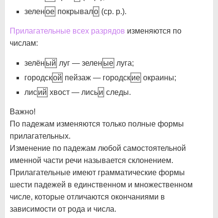
зелен
ое
покрывал
о
(ср. р.).
Прилагательные всех разрядов
изменяются по
числам:
зелён
ый
луг — зелен
ые
луга;
городск
ой
пейзаж — городск
ие
окраины;
лис
ий
хвост — лись
и
следы.
Важно!
По падежам изменяются только полные формы
прилагательных.
Изменение по падежам любой самостоятельной
именной части речи называется склонением.
Прилагательные имеют грамматические формы
шести падежей в единственном и множественном
числе, которые отличаются окончаниями в
зависимости от рода и числа.