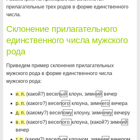
прилагательные трех родов в форме единственного
числа.
Склонение прилагательного
единственного числа мужского
рода
Приведем пример склонения прилагательных
мужского рода в форме единственного числа
мужского рода:
и. п.
(какой?) весел
ый
клоун, зимн
ий
вечер
р. п.
(какого?) весел
ого
клоуна, зимн
его
вечера
д. п.
(какому?) весел
ому
клоуну, зимн
ему
вечеру
в. п.
(какого?) весел
ого
клоуна, (какой?) зимн
ий
вечер
т. п.
(каким?) весел
ым
клоуном, зимн
им
вечером