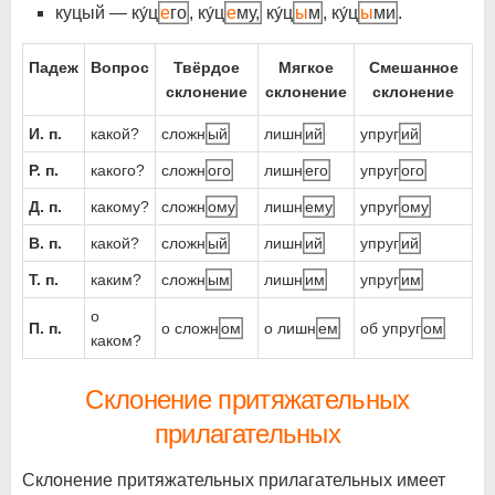
куцый — ку́ц
е
го
, ку́ц
е
му,
ку́ц
ы
м
, ку́ц
ы
ми
.
Падеж
Вопрос
Твёрдое
Мягкое
Смешанное
склонение
склонение
склонение
И. п.
какой?
сложн
ый
лишн
ий
упруг
ий
Р. п.
какого?
сложн
ого
лишн
его
упруг
ого
Д. п.
какому?
сложн
ому
лишн
ему
упруг
ому
В. п.
какой?
сложн
ый
лишн
ий
упруг
ий
Т. п.
каким?
сложн
ым
лишн
им
упруг
им
о
П. п.
о сложн
ом
о лишн
ем
об упруг
ом
каком?
Склонение притяжательных
прилагательных
Склонение притяжательных прилагательных имеет