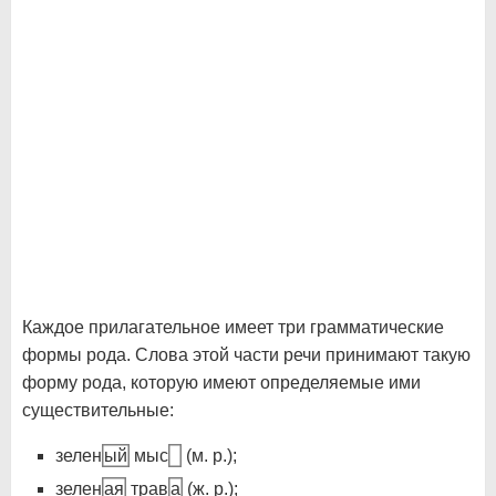
Каждое прилагательное имеет три грамматические
формы рода. Слова этой части речи принимают такую
форму рода, которую имеют определяемые ими
существительные:
зелен
ый
мыс
(м. р.);
зелен
ая
трав
а
(ж. р.);