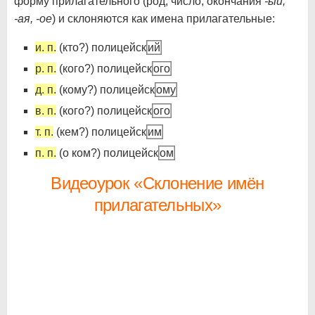
форму прилагательного (род, число, окончания
-ый,
-ая, -ое
) и склоняются как имена прилагательные:
и. п.
(кто?) полицейск
ий
р. п.
(кого?) полицейск
ого
д. п.
(кому?) полицейск
ому
в. п.
(кого?) полицейск
ого
т. п.
(кем?) полицейск
им
п. п.
(о ком?) полицейск
ом
Видеоурок «Склонение имён
прилагательных»