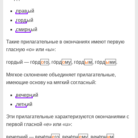
прав
ый
горд
ый
смирн
ый
Такие прилагательные в окончаниях имеют первую
гласную
«о»
или
«ы»
:
гордый — го́рд
о
го
, го́рд
о
му
, го́рд
ы
м
, го́рд
ы
ми
.
Мягкое склонение объединяет прилагательные,
имеющие основу на мягкий согласный:
вечерн
ий
летн
ий
Эти прилагательные характеризуются окончаниями с
первой гласной
«е»
или
«и»
:
вечерний — вече́рн
е
го
, вече́рн
е
му
, вече́рн
и
м
,