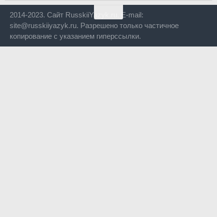
2014-2023. Сайт RusskiiYazyk.ru. E-mail:
site@russkiiyazyk.ru. Разрешено только частичное
копирование с указанием гиперссылки.
Close
this
modul
Уже уходите?
Будем рады, если подпишитесь на нас в Телеграм!
Перейти в Telegram