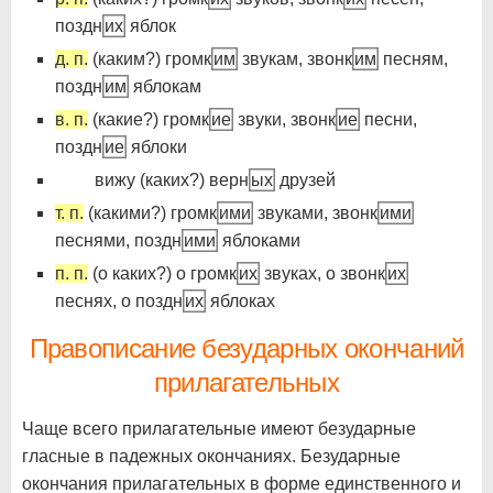
поздн
их
яблок
д. п.
(каким?) громк
им
звукам, звонк
им
песням,
поздн
им
яблокам
в. п.
(какие?) громк
ие
звуки, звонк
ие
песни,
поздн
ие
яблоки
вижу (каких?) верн
ых
друзей
т. п.
(какими?) громк
ими
звуками, звонк
ими
песнями, поздн
ими
яблоками
п. п.
(о каких?) о громк
их
звуках, о звонк
их
песнях, о поздн
их
яблоках
Правописание безударных окончаний
прилагательных
Чаще всего прилагательные имеют безударные
гласные в падежных окончаниях. Безударные
окончания прилагательных в форме единственного и