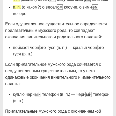
п. п.
(о каком?) о весел
ом
клоуне, о зимн
ем
вечере
Если одушевленное существительное определяется
прилагательным мужского рода, то совпадают
окончания винительного и родительного падежей:
поймает черн
ого
гуся (в. п.) — крылья черн
ого
гуся (р. п.).
Если прилагательное мужского рода сочетается с
неодушевленным существительным, то у него
одинаковые окончания винительного и именительного
падежа:
куплю черн
ый
телефон (в. п.) — черн
ый
телефон
(и. п.).
Прилагательные мужского рода с окончанием
-ой