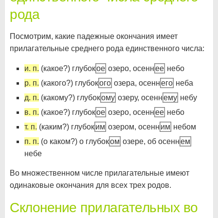
рода
Посмотрим, какие падежные окончания имеет
прилагательные среднего рода единственного числа:
и. п.
(какое?) глубок
ое
озеро, осенн
ее
небо
р. п.
(какого?) глубок
ого
озера, осенн
его
неба
д. п.
(какому?) глубок
ому
озеру, осенн
ему
небу
в. п.
(какое?) глубок
ое
озеро, осенн
ее
небо
т. п.
(каким?) глубок
им
озером, осенн
им
небом
п. п.
(о каком?) о глубок
ом
озере, об осенн
ем
небе
Во множественном числе прилагательные имеют
одинаковые окончания для всех трех родов.
Склонение прилагательных во