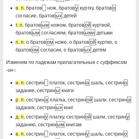
в. п.
братов
нож, братов
у
куртку, братов
о
согласие, братов
ых
детей
т. п.
братов
ым
ножом, братов
ой
курткой,
братов
ым
согласием, братов
ыми
детьми
п. п.
о братов
ом
ноже, о братов
ой
куртке, о
братов
ом
согласии, о братов
ых
детям
Изменим по падежам прилагательные с суффиксом
-ин-
:
и. п.
сестрин
платок, сестрин
а
шаль, сестрин
о
задание, сестрин
ы
книги
р. п.
сестрин
а
платка, сестрин
ой
шали, сестрин
а
задания, сестрин
ых
книг
д. п.
сестрин
у
платку, сестрин
ой
шали, сестрин
у
заданию, сестрин
ым
книгам
в. п.
сестрин
платок, сестрин
у
шаль, сестрин
о