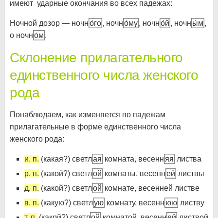
имеют ударные окончания во всех падежах:
Ночной дозор — ночн
о́го
, ночн
о́му
, ночн
о́й
, ночн
ы́м
,
о ночн
о́м
.
Склонение прилагательного
единственного числа женского
рода
Понаблюдаем, как изменяется по падежам
прилагательные в форме единственного числа
женского рода:
и. п.
(какая?) светл
ая
комната, весенн
яя
листва
р. п.
(какой?) светл
ой
комнаты, весенн
ей
листвы
д. п.
(какой?) светл
ой
комнате, весенней листве
в. п.
(какую?) светл
ую
комнату, весенн
юю
листву
т. п.
(какой?) светл
ой
комнатой, весенн
ей
листвой