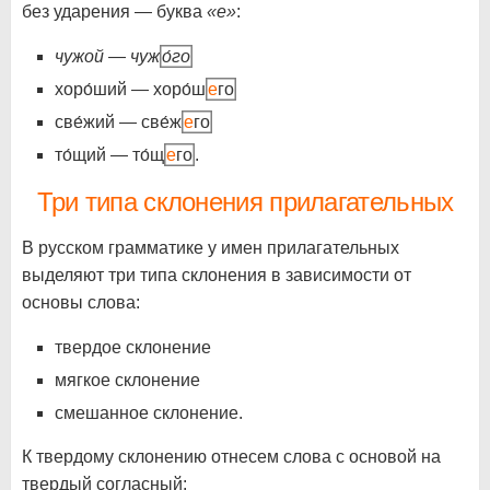
без ударения — буква
«е»
:
чужой
—
чуж
о́го
хоро́ший — хоро́ш
е
го
све́жий — све́ж
е
го
то́щий — то́щ
е
го
.
Три типа склонения прилагательных
В русском грамматике у имен прилагательных
выделяют три типа склонения в зависимости от
основы слова:
твердое склонение
мягкое склонение
смешанное склонение.
К твердому склонению отнесем слова с основой на
твердый согласный: