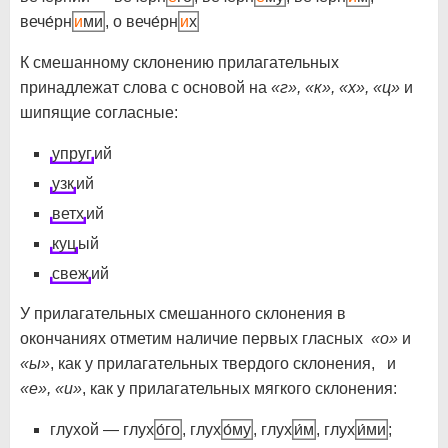
вече́рн
и
ми
, о вече́рн
и
х
К смешанному склонению прилагательных
принадлежат слова с основой на
«г», «к», «х», «ц»
и
шипящие согласные:
упруг
ий
узк
ий
ветх
ий
куц
ый
свеж
ий
У прилагательных смешанного склонения в
окончаниях отметим наличие первых гласных
«о»
и
«ы»
, как у прилагательных твердого склонения, и
«е»,
«и»
, как у прилагательных мягкого склонения:
глухой — глух
о́го
, глух
о́му
, глух
и́м
, глух
и́ми
;