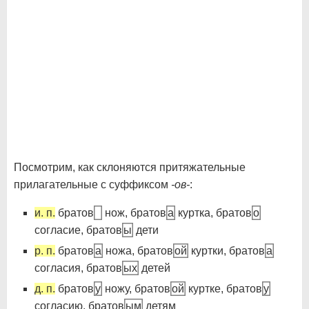
Посмотрим, как склоняются притяжательные
прилагательные с суффиксом
-ов-
:
и. п.
братов
нож, братов
а
куртка, братов
о
согласие, братов
ы
дети
р. п.
братов
а
ножа, братов
ой
куртки, братов
а
согласия, братов
ых
детей
д. п.
братов
у
ножу, братов
ой
куртке, братов
у
согласию, братов
ым
детям