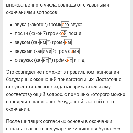
множественного числа совпадают с ударными
окончаниями вопросов:
звука (како́го?) гро́мк
о
го
звука
песни (како́й?) гро́мк
о
й
песни
звуком (как
и́м
?) гро́мк
и
м
звуками (как
и́ми
?) гро́мк
и
ми
о звуках (как
и́х
?) гро́мк
и
х
и т. д.
Это совпадение поможет в правильном написании
безударных окончаний прилагательных. Достаточно
от существительного задать к прилагательному
соответствующий вопрос, с помощью которого можно
определить написание безударной гласной в его
окончании.
После шипящих согласных основы в окончании
прилагательного под ударением пишется буква
«о»
,