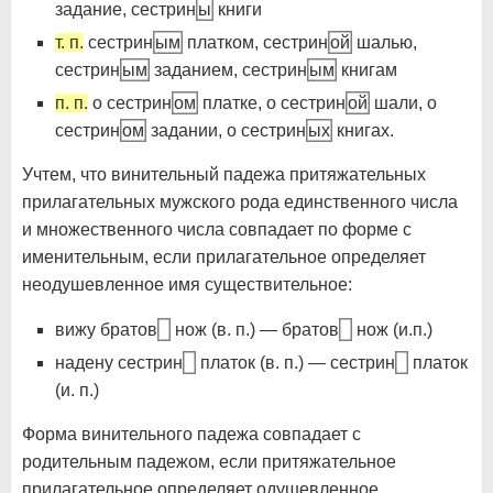
задание, сестрин
ы
книги
т. п.
сестрин
ым
платком, сестрин
ой
шалью,
сестрин
ым
заданием, сестрин
ым
книгам
п. п.
о сестрин
ом
платке, о сестрин
ой
шали, о
сестрин
ом
задании, о сестрин
ых
книгах.
Учтем, что винительный падежа притяжательных
прилагательных мужского рода единственного числа
и множественного числа совпадает по форме с
именительным, если прилагательное определяет
неодушевленное имя существительное:
вижу братов
нож (в. п.) — братов
нож (и.п.)
надену сестрин
платок (в. п.) — сестрин
платок
(и. п.)
Форма винительного падежа совпадает с
родительным падежом, если притяжательное
прилагательное определяет одушевленное