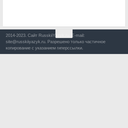
2014-2023. Сайт RusskiiYazyk.ru. E-mail:
site@russkiiyazyk.ru. Разрешено только частичное
копирование с указанием гиперссылки.
Close
this
modul
Уже уходите?