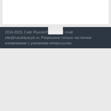
2014-2023. Сайт RusskiiYazyk.ru. E-mail:
site@russkiiyazyk.ru. Разрешено только частичное
копирование с указанием гиперссылки.
Close
this
modul