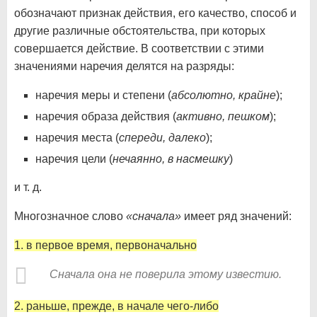
обозначают признак действия, его качество, способ и
другие различные обстоятельства, при которых
совершается действие. В соответствии с этими
значениями наречия делятся на разряды:
наречия меры и степени (
абсолютно, крайне
);
наречия образа действия (
активно, пешком
);
наречия места (
спереди, далеко
);
наречия цели (
нечаянно, в насмешку
)
и т. д.
Многозначное слово
«сначала»
имеет ряд значений:
1. в первое время, первоначально
Сначала она не поверила этому известию.
2. раньше, прежде, в начале чего-либо