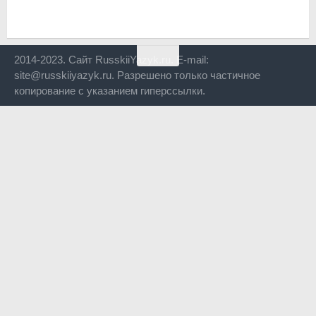
2014-2023. Сайт RusskiiYazyk.ru. E-mail:
site@russkiiyazyk.ru. Разрешено только частичное
копирование с указанием гиперссылки.
Close
this
modul
Уже уходите?
Будем рады, если подпишитесь на нас в Телеграм!