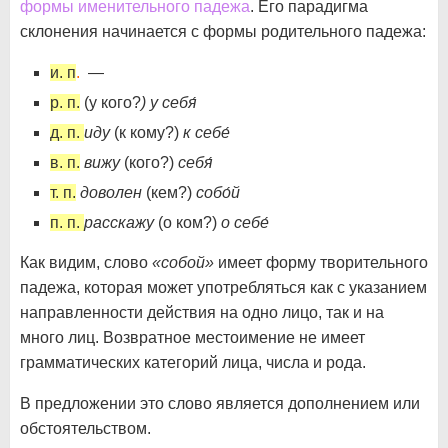
формы именительного падежа
. Его парадигма
склонения начинается с формы родительного падежа:
и. п
.
—
р. п.
(у кого?
) у себя́
д. п.
иду
(к кому?)
к себе́
в. п.
вижу
(кого?)
себя́
т. п.
доволен
(кем?)
собо́й
п. п.
расскажу
(о ком?)
о себе́
Как видим, слово
«собой»
имеет форму творительного
падежа, которая может употребляться как с указанием
направленности действия на одно лицо, так и на
много лиц. Возвратное местоимение не имеет
грамматических категорий лица, числа и рода.
В предложении это слово является дополнением или
обстоятельством.