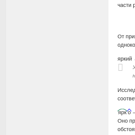
части 
От при
одноко
яркий 
Исслед
соотве
ярк
о
—
Оно пр
обстоя