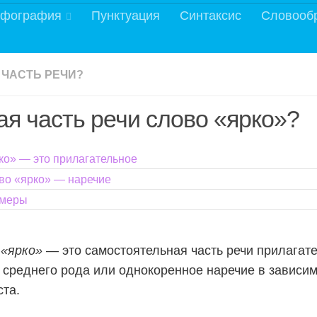
фография
Пунктуация
Синтаксис
Словооб
 ЧАСТЬ РЕЧИ?
ая часть речи слово «ярко»?
ко» — это прилагательное
во «ярко» — наречие
меры
о
«ярко»
— это самостоятельная часть речи прилагате
среднего рода или однокоренное наречие в зависим
ста.