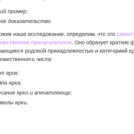
ий пример;
кое доказательство.
жив наше исследование, определим, что это
самост
ачественное прилагательное
. Оно образует краткие 
ающиеся родовой принадлежностью и категорией е
ожественного числа:
т ярок;
па ярка;
исание ярко и впечатляюще;
мволы ярки.