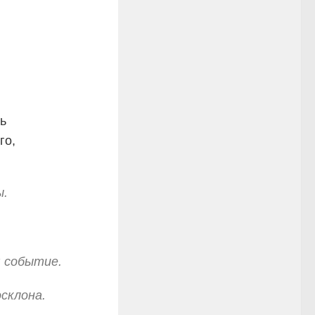
ь
го,
ы.
 событие.
склона.