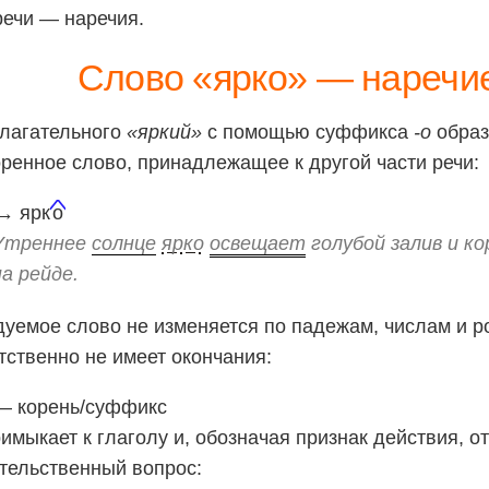
речи — наречия.
Слово «ярко» — наречи
лагательного
«яркий»
с помощью суффикса
-о
образ
ренное слово, принадлежащее к другой части речи:
→ ярк
о
Утреннее
солнце
ярко
освещает
голубой залив и к
на рейде.
уемое слово не изменяется по падежам, числам и р
тственно не имеет окончания:
 корень/суффикс
имыкает к глаголу и, обозначая признак действия, о
тельственный вопрос: