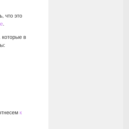
, что это
ие
.
, которые в
ы:
 отнесем
к