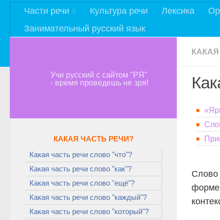
Части речи
Культура речи
Лексика
Ор
Занимательный русский язык
КАКАЯ
Учи русский с сайтом "РЯ"
Как
- время проведешь не зря!
«Яр
Сло
КАКАЯ ЧАСТЬ РЕЧИ?
При
Какая часть речи слово "что"?
Какая часть речи слово "как"?
Слов
Какая часть речи слово "ещё"?
форме 
Какая часть речи слово "каждый"?
контек
Какая часть речи слово "который"?