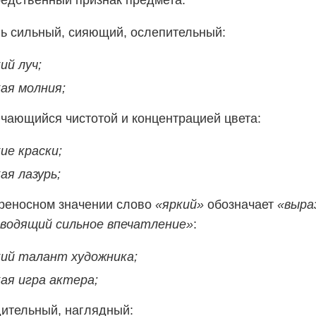
едственный признак предмета:
нь сильный, сияющий, ослепительный:
ий луч;
ая молния;
ичающийся чистотой и концентрацией цвета:
ие краски;
ая лазурь;
ереносном значении слово
«яркий»
обозначает
«выра
зводящий сильное впечатление»
:
кий талант художника;
ая игра актера;
дительный, наглядный: