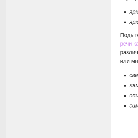
ярк
яр
Подыто
речи к
различ
или мн
све
лам
оп
си