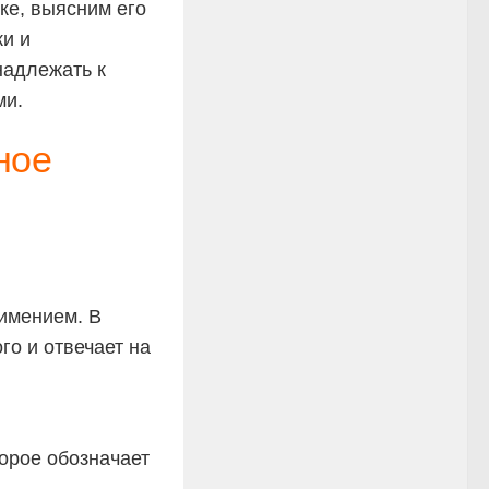
ке, выясним его
и и
надлежать к
ми.
ное
имением. В
о и отвечает на
торое обозначает