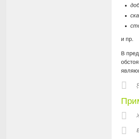
до
ск
ст
и пр.
В пред
обстоя
являю
При