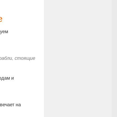
е
уем
орабли, стоящие
одам и
твечает на