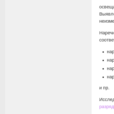
освеща
Выявле
неизм
Наречи
соотве
нар
нар
нар
нар
и пр.
Исслед
разряд