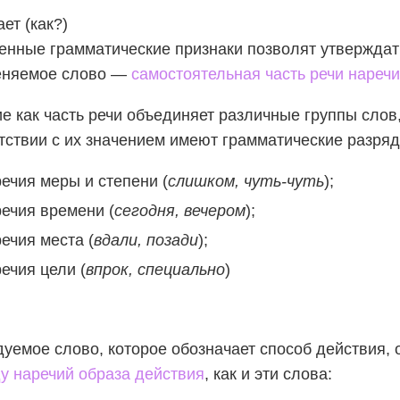
ет (как?)
нные грамматические признаки позволят утверждать
еняемое слово —
самостоятельная часть речи нареч
е как часть речи объединяет различные группы слов
тствии с их значением имеют грамматические разряд
ечия меры и степени (
слишком, чуть-чуть
);
ечия времени (
сегодня, вечером
);
ечия места (
вдали, позади
);
ечия цели (
впрок, специально
)
уемое слово, которое обозначает способ действия,
у наречий образа действия
, как и эти слова: