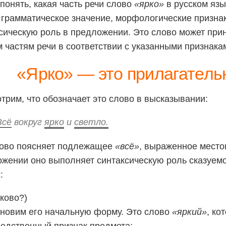
понять, какая часть речи слово
«ярко»
в русском язы
грамматическое значение, морфологические признак
сическую роль в предложении. Это слово может при
 частям речи в соответствии с указанными признака
«Ярко» — это прилагатель
трим, что обозначает это слово в высказывании:
Всё
вокруг
ярко
и
светло.
лово поясняет подлежащее
«всё»
, выраженное место
жении оно выполняет синтаксическую роль сказуемог
:
аково?)
новим его начальную форму. Это слово
«яркий»
, ко