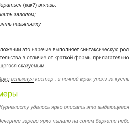
бираться
(как?)
вплавь
;
акать галопом;
оять навытяжку
ложении это наречие выполняет синтаксическую рол
тельства в отличие от краткой формы прилагательно
щегося сказуемым.
Ярко
вспыхнул
костер
, и ночной мрак уполз за куст
меры
Журналисту удалось ярко описать это выдающееся
Вечернее зарево ярко пылало на синем бархате небо