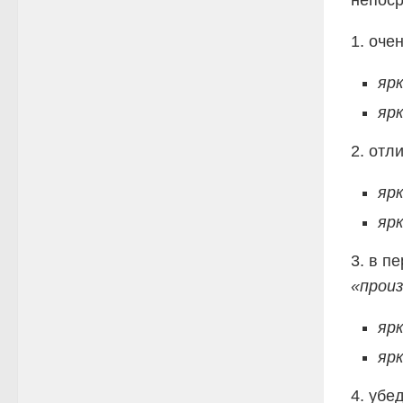
непоср
1. оче
ярк
ярк
2. отл
ярк
ярк
3. в п
«прои
яр
ярк
4. убе