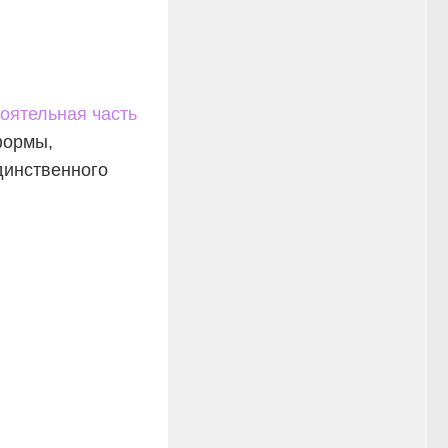
оятельная часть
формы,
динственного