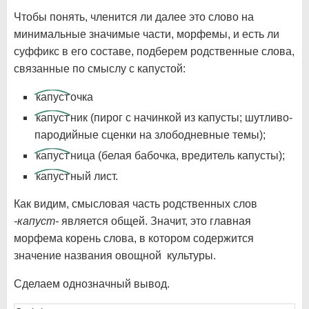
Чтобы понять, членится ли далее это слово на
минимальные значимые части, морфемы, и есть ли
суффикс в его составе, подберем родственные слова,
связанные по смыслу с капустой:
капуст
очка
капуст
ник (пирог с начинкой из капусты; шутливо-
пародийные сценки на злободневные темы);
капуст
ница (белая бабочка, вредитель капусты);
капуст
ный лист.
Как видим, смысловая часть родственных слов
-капуст-
является общей. Значит, это главная
морфема корень слова, в котором содержится
значение названия овощной культуры.
Сделаем однозначный вывод.