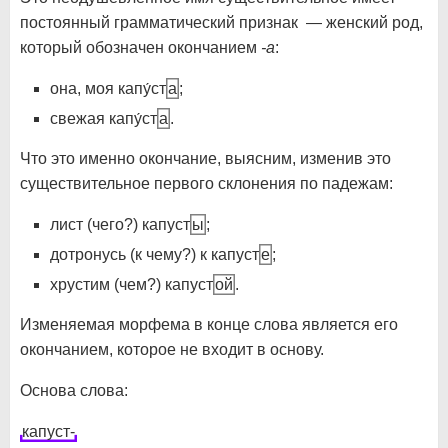
постоянный грамматический признак — женский род,
который обозначен окончанием
-а
:
она, моя капу́ст
а
;
свежая капу́ст
а
.
Что это именно окончание, выясним, изменив это
существительное первого склонения по падежам:
лист (чего?) капуст
ы
;
дотронусь (к чему?) к капуст
е
;
хрустим (чем?) капуст
ой
.
Изменяемая морфема в конце слова является его
окончанием, которое не входит в основу.
Основа слова:
капуст-