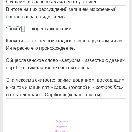
Суффикс в слове
«капуста»
отсутствует.
В итоге наших рассуждений запишем морфемный
состав слова в виде схемы:
капу́ст
а
— корень/окончание.
Капуста — это непроизводное слово в русском языке.
Интересно его происхождение.
Общеславянское слово
«капу́ста»
известно с давних
пор. Его этимология не совсем неясна.
Эта лексема считается заимствованием, восходящим
к контаминации лат.
«caput»
(голова) и
«compos(i)ta»
(составленная). «Capitium» (кочан капусты).
Рубинчик
Людмила
Ивановна