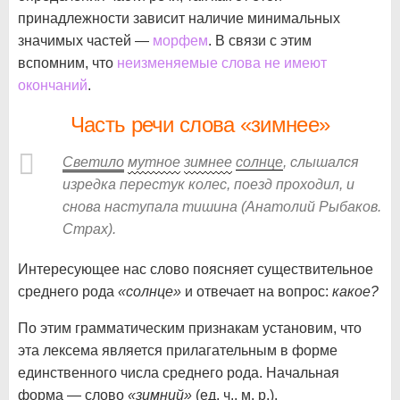
принадлежности зависит наличие минимальных
значимых частей —
морфем
. В связи с этим
вспомним, что
неизменяемые слова не имеют
окончаний
.
Часть речи слова «зимнее»
Светило
мутное
зимнее
солнце
, слышался
изредка перестук колес, поезд проходил, и
снова наступала тишина (Анатолий Рыбаков.
Страх).
Интересующее нас слово поясняет существительное
среднего рода
«солнце»
и отвечает на вопрос:
какое?
По этим грамматическим признакам установим, что
эта лексема является прилагательным в форме
единственного числа среднего рода. Начальная
форма — слово
«зимний»
(ед. ч., м. р.).