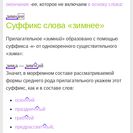
окончание
-ее
, которое не включаем
в основу слова
:
зимн
ее
Суффикс слова «зимнее»
Прилагательное
«зимний»
образовано с помощью
суффикса
-н-
от однокоренного существительного
«зима»
:
зим
а —
зим
н
ий
Значит, в морфемном составе рассматриваемой
формы среднего рода прилагательного укажем этот
суффикс, как и в составе слов:
осен
н
ий
празднич
н
ый
гриб
н
ой
предрассвет
н
ый
.