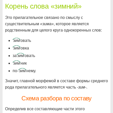
Корень слова «зимний»
Это прилагательное связано по смыслу с
существительным
«зима»
, которое является
родственным для целого круга однокоренных слов:
зим
овать
зим
овка
за
зим
овать
зим
ник
по-
зим
нему.
Значит, главной морфемой в составе формы среднего
рода прилагательного является часть
-зим-
.
Схема разбора по составу
Определив все составляющие части этого