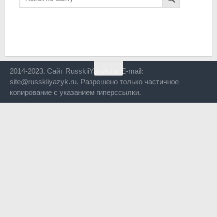
2014-2023. Сайт RusskiiYazyk.ru. E-mail:
site@russkiiyazyk.ru. Разрешено только частичное
копирование с указанием гиперссылки.
Close
this
modul