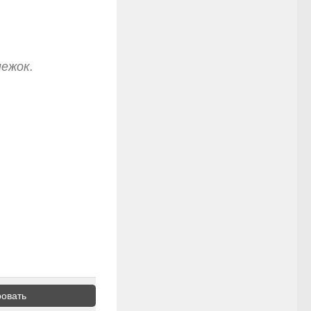
нежок.
овать