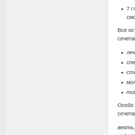
7 г
см
Все ос
сочет
леч
сп
ст
мо
то
Особо 
сочет
веять,