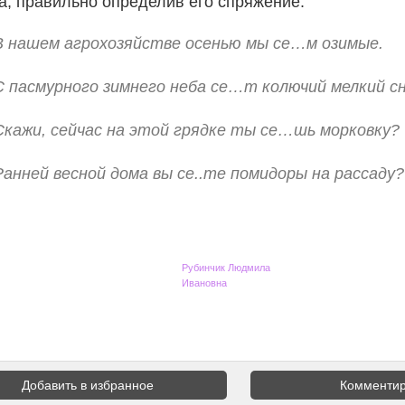
а, правильно определив его спряжение.
В нашем агрохозяйстве осенью мы се…м озимые.
С пасмурного зимнего неба се…т колючий мелкий с
Скажи, сейчас на этой грядке ты се…шь морковку?
Ранней весной дома вы се..те помидоры на рассаду?
Рубинчик Людмила
Ивановна
Добавить в избранное
Комментир