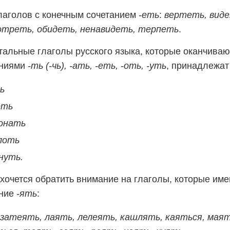
лаголов с конечным сочетанием
-еть
:
вертеть, виде
отреть, обидеть, ненавидеть, терпеть
.
тальные глаголы русского языка, которые оканчиваю
аниями
-ть (-чь), -ать, -еть, -оть, -уть
, принадлежат
ь
еть
онать
лоть
нуть.
хочется обратить внимание на глаголы, которые име
ание
-ять
:
затеять, лаять, лелеять, кашлять, каяться, маят