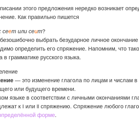
писании этого предложения нередко возникает опр
нение. Как правильно пишется
 се
е
т или се
и
т
?
безошибочно выбрать безударное личное окончание 
димо определить его спряжение. Напомним, что так
а в грамматике русского языка.
еление
ение
— это изменение глагола по лицам и числам 
щего или будущего времени.
ком языке в соответствии с личными окончаниями гл
лежат к I или
спряжению. Спряжение любого глаго
II
определённой форме
.