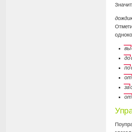
Значит
дождик
Отмети
одноко
вы
до
по
от
за
от
Упр
Поупра