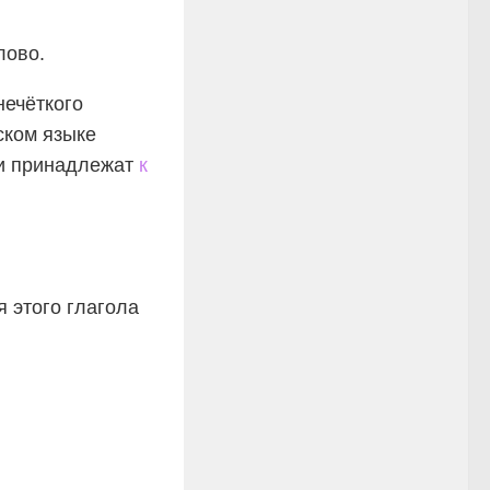
лово.
нечёткого
ском языке
ми принадлежат
к
 этого глагола