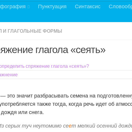
фография
Пунктуация
Синтаксис
Словооб
Л И ГЛАГОЛЬНЫЕ ФОРМЫ
яжение глагола «сеять»
 определить спряжение глагола «сеять»?
ажнение
— это значит разбрасывать семена на подготовленн
употребляется также тогда, когда речь идет об атмо
 дождя или снега.
Из серых туч неутомимо се
е
т мелкий осенний дожд