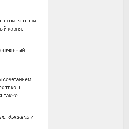
 в том, что при
ый корня:
значенный
ым сочетанием
носят ко
II
я также
ать, дышать
и