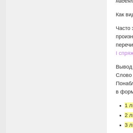
надеят
Как ви
Часто 
произн
переч
I спря
Вывод
Слов
Понабл
в форм
1 л
2 л
3 л