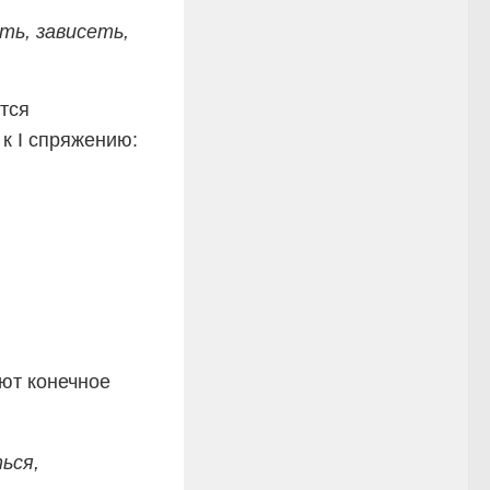
ть, зависеть,
тся
 к I спряжению:
ют конечное
ься,