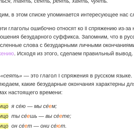
ься, таять, сеять, реять, хаять, чуять.
дим, в этом списке упоминается интересующее нас с
эти глаголы ошибочно относят ко
спряжению из-за 
II
ошения безударного суффикса. Запомним, что в рус
исленные слова с безударными личными окончания
жению
. Исходя из этого, сделаем правильный вывод.
о
«сеять»
— это глагол I спряжения в русском языке.
юдаем, какие безударные окончания характерны для
ах настоящего времени:
ицо
я се́ю — мы се́
е
м;
ицо
ты се́
е
шь — вы се́
е
те;
ицо
он се́
е
т — они се́
ю
т.