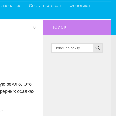
разование
Состав слова
Фонетика
0
ПОИСК
ую землю. Это
сферных осадках
ик.