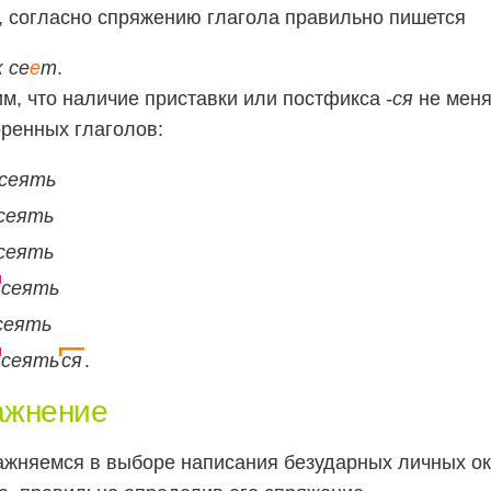
, согласно спряжению глагола правильно пишется
 се
е
т
.
м, что наличие приставки или постфикса
-ся
не меня
ренных глаголов:
сеять
сеять
сеять
сеять
сеять
сеять
ся
.
ажнение
жняемся в выборе написания безударных личных о