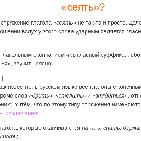
«сеять»?
 спряжение глагола
«сеять»
не так-то и просто. Дело
ошении вслух у этого слова ударным является гласн
 глагольным окончанием
-ть
гласный суффикса, обо
й
«я»
, звучит неясно:
’]
как известно, в русском языке все глаголы с конечн
 кроме слов
«брить», «стелить»
и
«зиждиться»
, от
нию. Учтём, что по этому типу спряжения изменяютс
лы-исключения
:
лагола, которые оканчиваются на -ать:
гнать, держ
ышать
;