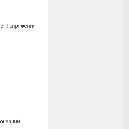
ет I спряжения
кончаний