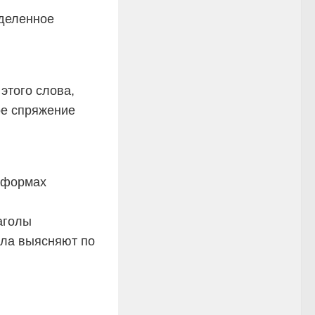
еделенное
этого слова,
ое спряжение
в формах
аголы
ла выясняют по