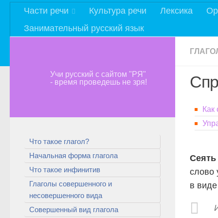
Части речи
Культура речи
Лексика
Ор
Занимательный русский язык
ГЛАГО
Учи русский с сайтом "РЯ"
Спр
- время проведешь не зря!
Как
Упр
Что такое глагол?
Начальная форма глагола
Сеять
Что такое инфинитив
слово 
Глаголы совершенного и
в виде
несовершенного вида
Совершенный вид глагола