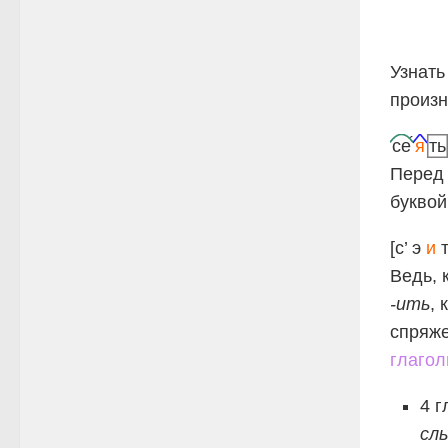
Узнать
произн
се
я
ть
Перед
букво
[с’ э
и
т
Ведь, 
-ить
,
спряже
глаго
4 г
сл