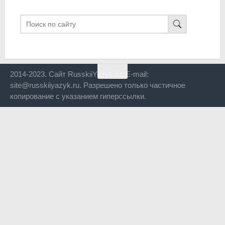
2014-2023. Сайт RusskiiYazyk.ru. E-mail:
site@russkiiyazyk.ru. Разрешено только частичное
копирование с указанием гиперссылки.
Close
this
modul