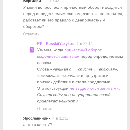
Вергилий
в 19:02
У меня вопрос: если причастный оборот находится
перед определяемым словом, запятые не ставятся,
работает ли это правило с деепричастным
оборотом?
Ответить
РЯ - RusskiiYazyk.ru
в 22:14
Узнаем, когда
причастный оборот
выделяется запятыми
перед определяемым
словом.
Слова
«начиная с», «спустя», «включая»,
«исключая», «кончая»
и пр. утратили
признак действия и стали предлогами.
Эти конструкции
не выделяются запятыми
.
Спустя годы она не утратила своей
привлекательности.
Ответить
Ярославиииик
в 11:32
а что значит 7?