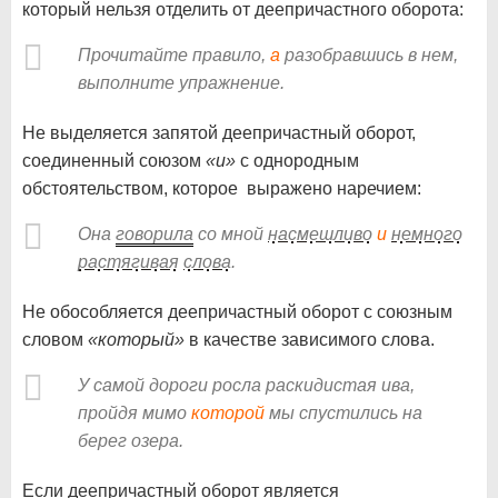
который нельзя отделить от деепричастного оборота:
Прочитайте правило,
а
разобравшись в нем,
выполните упражнение.
Не выделяется запятой деепричастный оборот,
соединенный союзом
«и»
с однородным
обстоятельством, которое выражено наречием:
Она
говорила
со мной
насмешливо
и
немного
растягивая
слова
.
Не обособляется деепричастный оборот с союзным
словом
«который»
в качестве зависимого слова.
У самой дороги росла раскидистая ива,
пройдя мимо
которой
мы спустились на
берег озера.
Если деепричастный оборот является