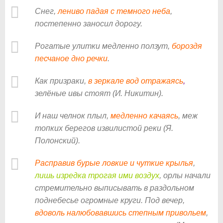
Снег,
лениво падая с темного неба
,
постепенно заносил дорогу.
Рогатые улитки медленно ползут,
бороздя
песчаное дно речки
.
Как призраки,
в зеркале вод отражаясь
,
зелёные ивы стоят (И. Никитин).
И наш челнок плыл,
медленно качаясь
, меж
топких берегов извилистой реки (Я.
Полонский).
Расправив бурые ловкие и чуткие крылья
,
лишь изредка трогая ими воздух
, орлы начали
стремительно выписывать в раздольном
поднебесье огромные круги. Под вечер,
вдоволь налюбовавшись степным привольем
,