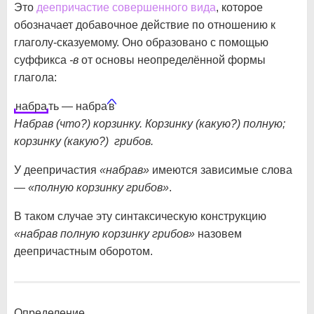
Это
деепричастие совершенного вида
, которое
обозначает добавочное действие по отношению к
глаголу-сказуемому. Оно образовано с помощью
суффикса
-в
от основы неопределённой формы
глагола:
набра
ть — набра
в
Набрав (что?) корзинку. Корзинку (какую?) полную;
корзинку (какую?) грибов.
У деепричастия
«набрав»
имеются зависимые слова
—
«полную корзинку грибов»
.
В таком случае эту синтаксическую конструкцию
«набрав полную корзинку грибов»
назовем
деепричастным оборотом.
Определение