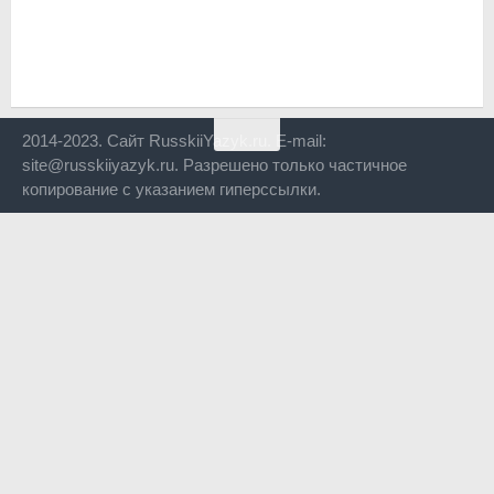
2014-2023. Сайт RusskiiYazyk.ru. E-mail:
site@russkiiyazyk.ru. Разрешено только частичное
копирование с указанием гиперссылки.
Close
this
modul