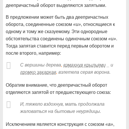
деепричастный оборот выделяются запятыми.
В предложении может быть два деепричастных
оборота, соединенные союзом
«и»
, относящиеся к
одному и тому же сказуемому. Эти однородные
обстоятельства соединены одиночным союзом
«и»
.
Тогда запятая ставится перед первым оборотом и
после второго, например:
С вершины дерева
,
взмахнув
крыльями
_ и
громко
закаркав
,
взлетела серая ворона.
Обратим внимание, что деепричастный оборот
отделяются запятой от предшествующего союза:
И, тяжело вздохнув, мать продолжала
жаловаться на бытовые неурядицы.
Исключением является конструкция с союзом
«а»
,