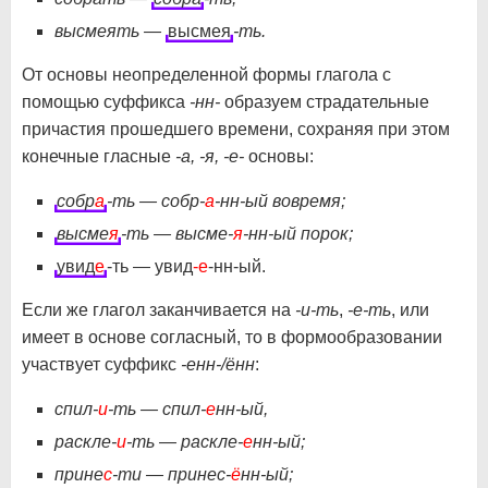
высмеять —
высмея
-ть.
От основы неопределенной формы глагола с
помощью суффикса
-нн-
образуем страдательные
причастия прошедшего времени, сохраняя при этом
конечные гласные
-а, -я, -е-
основы:
собр
а
-ть — собр-
а
-нн-ый вовремя;
высме
я
-ть — высме-
я
-нн-ый порок;
увид
е
-ть — увид
-е
-нн-ый.
Если же глагол заканчивается на
-и-ть
,
-е-ть
, или
имеет в основе согласный, то в формообразовании
участвует суффикс
-енн-/ённ
:
спил-
и
-ть — спил-
е
нн-ый,
раскле-
и
-ть — раскле-
е
нн-ый;
прине
с
-ти — принес-
ё
нн-ый;