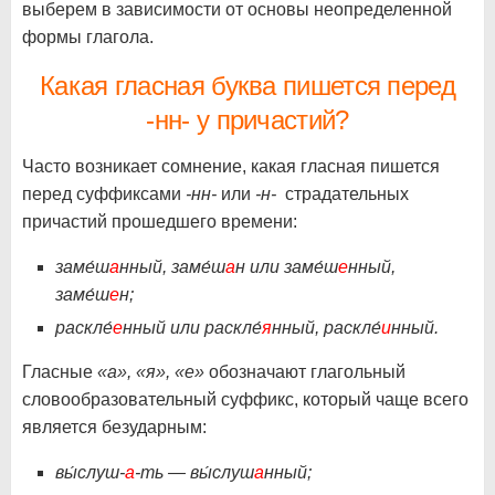
выберем в зависимости от основы неопределенной
формы глагола.
Какая гласная буква пишется перед
-нн- у причастий?
Часто возникает сомнение, какая гласная пишется
перед суффиксами
-нн-
или
-н-
страдательных
причастий прошедшего времени:
заме́ш
а
нный, заме́ш
а
н или заме́ш
е
нный,
заме́ш
е
н;
раскле́
е
нный или раскле́
я
нный, раскле́
и
нный.
Гласные
«а», «я», «е»
обозначают глагольный
словообразовательный суффикс, который чаще всего
является безударным:
вы́слуш-
а
-ть — вы́слуш
а
нный;