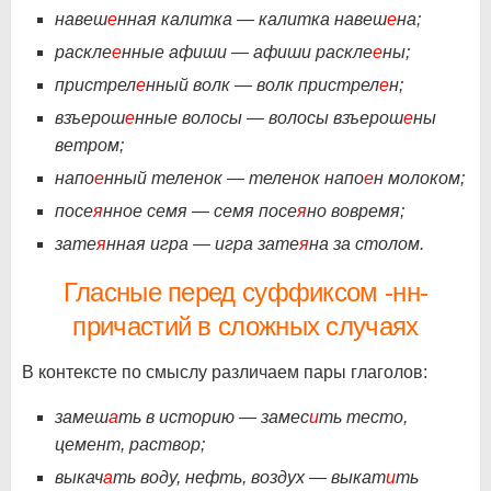
навеш
е
нная калитка — калитка навеш
е
на;
раскле
е
нные афиши — афиши раскле
е
ны;
пристрел
е
нный волк — волк пристрел
е
н;
взъерош
е
нные волосы — волосы взъерош
е
ны
ветром;
напо
е
нный теленок — теленок напо
е
н молоком;
посе
я
нное семя — семя посе
я
но вовремя;
зате
я
нная игра — игра зате
я
на за столом.
Гласные перед суффиксом -нн-
причастий в сложных случаях
В контексте по смыслу различаем пары глаголов:
замеш
а
ть в историю — замес
и
ть тесто,
цемент, раствор;
выкач
а
ть воду, нефть, воздух — выкат
и
ть