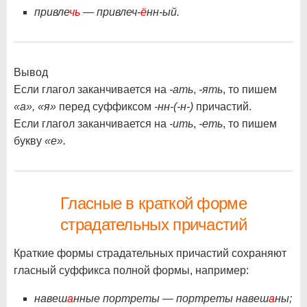
привле
чь
— привлеч-
ё
нн-ый.
Вывод
Если глагол заканчивается на
-ать
,
-ять
, то пишем
«а», «я»
перед суффиксом
-нн-(-н-)
причастий.
Если глагол заканчивается на
-ить
,
-еть
, то пишем
букву
«е».
Гласные в краткой форме
страдательных причастий
Краткие формы страдательных причастий сохраняют
гласный суффикса полной формы, например:
навеш
а
нные портреты — портреты навеш
а
ны;