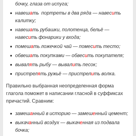
бочку, глаза от испуга;
навеш
а
ть портреты в два ряда — навес
и
ть
калитку;
навеш
а
ть рубашки, полотенца, бельё —
навес
и
ть фонарики у входа;
помеш
а
ть ложечкой чай — помес
и
ть тесто;
обвеш
а
ть покупками — обвес
и
ть покупателя;
вывал
я
ть рыбу — вывал
и
ть песок;
пристрел
я
ть ружьё — пристрел
и
ть волка.
Правильно выбранная неопределенная форма
глагола поможет в написании гласной в суффиксах
причастий. Сравним:
замеш
а
нный в историю — замеш
е
нный цемент;
выкач
а
нный воздух — выкач
е
нная из подвала
бочка;