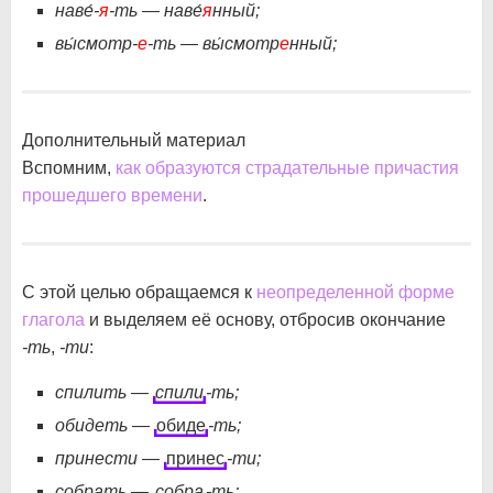
наве́-
я
-ть — наве́
я
нный;
вы́смотр-
е
-ть — вы́смотр
е
нный;
Дополнительный материал
Вспомним,
как образуются страдательные причастия
прошедшего времени
.
С этой целью обращаемся к
неопределенной форме
глагола
и выделяем её основу, отбросив окончание
-ть
,
-ти
:
спилить —
спили
-ть;
обидеть —
обиде
-ть;
принести —
принес
-ти;
собрать —
собра
-ть;