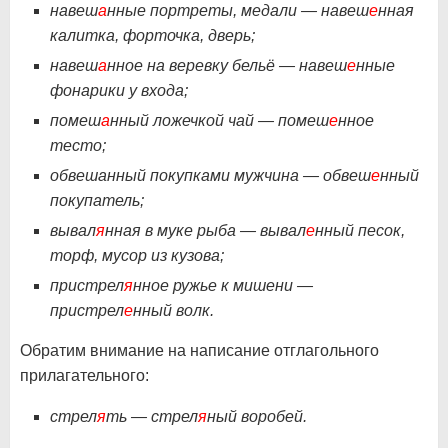
навеш
а
нные портреты, медали — навеш
е
нная
калитка, форточка, дверь;
навеш
а
нное на веревку бельё — навеш
е
нные
фонарики у входа;
помеш
а
нный ложечкой чай — помеш
е
нное
тесто;
обвешанный покупками мужчина — обвеш
е
нный
покупатель;
вывал
я
нная в муке рыба — вывал
е
нный песок,
торф, мусор из кузова;
пристрел
я
нное ружье к мишени —
пристрел
е
нный волк.
Обратим внимание на написание отглагольного
прилагательного:
стрел
я
ть — стрел
я
ный воробей.