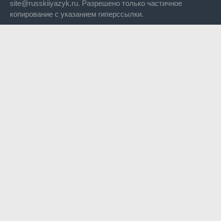
site@russkiiyazyk.ru. Разрешено только частичное
копирование с указанием гиперссылки.
Close
this
modul
Уже уходите?
Будем рады, если подпишитесь на нас в Телеграм!
Перейти в Telegram