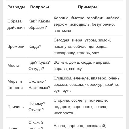
Разряды
Вопросы
Примеры
Хорошо, быстро, геройски, набело,
Образа
Как? Каким
верхом, исподволь, безупречно,
действия
образом?
впотьмах.
Сегодня, вчера, утром, зимой,
Времени
Когда?
накануне, сейчас, допоздна,
спозаранку, теперь, уже.
Где? Куда?
Вблизи, дома, сюда, направо,
Места
Откуда?
справа, вверху.
Слишком, еле-еле, впятеро, очень,
Меры и
Сколько?
весьма, совсем, чересчур, крайне,
степени
Насколько?
чуть-чуть.
Сгоряча, сослепу, поневоле,
Почему?
Причины
недаром, спросонок, со зла,
Отчего?
неспроста.
С какой
Назло, нарочно, невзначай,
Цели
целью?