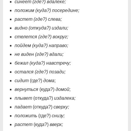
синеет (где?) вдалеке;
положим (куда?) посередине;
растет (где?) слева;
видно (откуда?) издали;
стелется (где?) вокруг;
пойдем (куда?) направо;
не виден (где?) вдали;
бежал (куда?) навстречу;
остался (где?) позади;
сидит
(где?)
дома
;
вернуться
(куда?)
домой
;
плывет
(откуда?)
издалека;
падает
(откуда?)
сверху;
положить
(где?)
снизу;
растет
(куда?)
вверх;