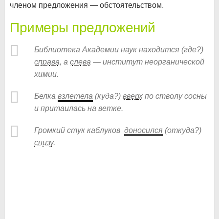
членом предложения — обстоятельством.
Примеры предложений
Библиотека Академии наук
находится
(где?)
справа
, а
слева
— институт неорганической
химии.
Белка
взлетела
(куда?)
вверх
по стволу сосны
и притаилась на ветке.
Громкий стук каблуков
доносился
(откуда?)
снизу
.