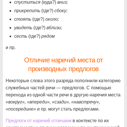
спуститься
(куда?)
вниз;
прикрепить
(где?)
сбоку;
стоять
(где?)
около;
увидеть
(где?)
вблизи;
сесть
(где?)
рядом
и пр.
Отличие наречий места от
производных предлогов
Некоторые слова этого разряда пополнили категорию
служебных частей речи — предлогов. С помощью
перехода из одной части речи в другую наречия места
«вокруг», «впереди», «сзади», «навстречу»,
«посередине»
и пр. могут стать предлогами.
Предлоги от наречий отличаем
в контексте по их