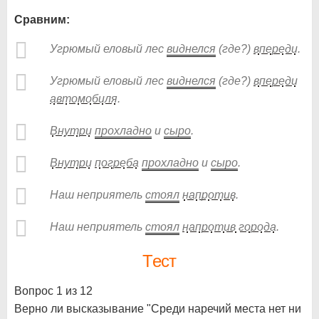
Сравним:
Угрюмый еловый лес
виднелся
(где?)
впереди
.
Угрюмый еловый лес
виднелся
(где?)
впереди
автомобиля
.
Внутри
прохладно
и
сыро
.
Внутри
погреба
прохладно
и
сыро
.
Наш неприятель
стоял
напротив
.
Наш неприятель
стоял
напротив
города
.
Тест
Вопрос 1 из 12
Верно ли высказывание "Среди наречий места нет ни