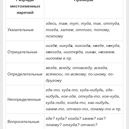
местоименных
наречий
здесь, там, тут, туда, так, оттуда,
Указательные
тогда, затем, оттого, потому,
поэтому
нигд
е
, никуд
а
, никогд
а
, н
е
где, н
е
куда,
Отрицательные
н
е
когда, ниотк
у
да, ник
а
к, н
е
зачем,
нипочём
и пр.
везде, всюду, отовсюду, всегда,
Определительные
всячески, по-всякому, по-иному, по-
другому
где-то, куда-то, куда-нибудь, где-
нибудь, кое-где, откуда-то, кое-куда,
Неопределенные
куда-либо, когда-то, как-нибудь,
зачем-то, отчего-то, почему-то
и пр.
где? куда? когда? зачем? как?
Вопросительные
почему? откуда? отчего?