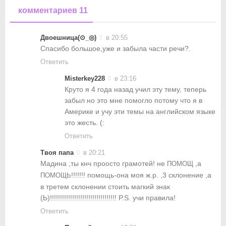
комментариев 11
Двоешница(⊙_◎)
в 20:55
Спасибо большое,уже и забыла части речи?.
Ответить
Misterkey228
в 23:16
Круто я 4 года назад учил эту тему, теперь
забыл но это мне помогло потому что я в
Америке и учу эти темы на английском языке
это жесть. (:
Ответить
Твоя папа
в 20:21
Мадина ,ты кнч проосто грамотей! не
,а
ПОМОЩ
!!!!!!! помощь-она моя ж.р. ,3 склонение ,а
ПОМОЩЬ
в третем склонении стоить магкий знак
(Ь)!!!!!!!!!!!!!!!!!!!!!!!!!!!!!!!!! P.S. учи правила!
Ответить