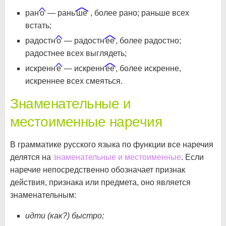
ран
о
— рань
ше
, более рано; раньше всех
встать;
радостн
о
— радостн
ее
, более радостно;
радостнее всех выглядеть;
искренн
е
— искренн
ее
, более искренне,
искреннее всех смеяться.
Знаменательные и
местоименные наречия
В грамматике русского языка по функции все наречия
делятся на
знаменательные и местоименные
. Если
наречие непосредственно обозначает признак
действия, признака или предмета, оно является
знаменательным:
идти (как?) быстро;