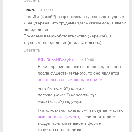
Ответить
Ольга
в 14:33
Подъём (какой?) вверх оказался довольно трудным.
Я не уверена, что трудным здесь сказуемое, а вверх
определение.
По-моему вверх-обстоятельство (наречие), а
трудным определение(прилагательное).
Ответить
РЯ - RusskiiYazyk.ru
в 19:40
Если наречие находится непосредственно
после существительного, то оно является
несогласованным определением
:
подъём
(какой?)
наверх;
пальто
(какое?)
нараспашку;
яйца
(какие?)
вкрутую
Глагол-связка
«оказался»
выступает частью
именного сказуемого
, в состав которого
входит прилагательное в форме
творительного падежа.