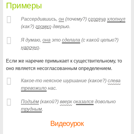
Примеры
Рассердившись,
он
(почему?)
сгоряча
хлопнул
(как?)
громко
дверью.
Я думаю,
она
это
сделала
(с какой целью?)
нарочно
.
Если же наречие примыкает к существительному, то
оно является несогласованным определением.
Какое-то неясное шуршание (какое?)
слева
тревожило
нас.
Подъём
(какой?)
вверх
о
казался
довольно
трудным
.
Видеоурок