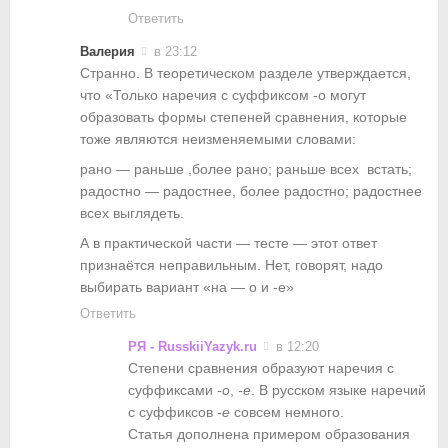
Ответить
Валерия
в 23:12
Странно. В теоретическом разделе утверждается,
что «Только наречия с суффиксом -о могут
образовать формы степеней сравнения, которые
тоже являются неизменяемыми словами:
рано — раньше ,более рано; раньше всех встать;
радостно — радостнее, более радостно; радостнее
всех выглядеть.
А в практической части — тесте — этот ответ
признаётся неправильным. Нет, говорят, надо
выбирать вариант «на — о и -е»
Ответить
РЯ - RusskiiYazyk.ru
в 12:20
Степени сравнения образуют наречия с
суффиксами
-о
,
-е
. В русском языке наречий
с суффиксов
-е
совсем немного.
Статья дополнена примером образования