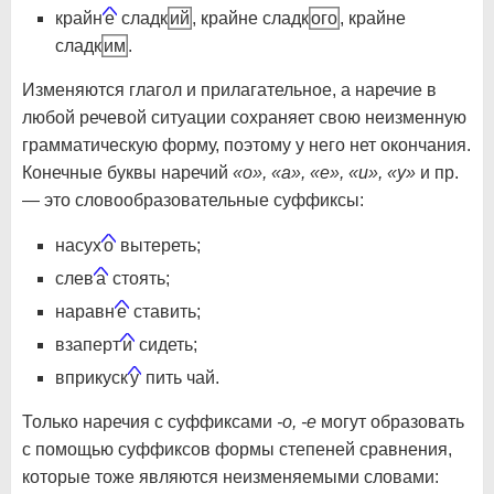
крайн
е
сладк
ий
, крайне сладк
ого
, крайне
сладк
им
.
Изменяются глагол и прилагательное, а наречие в
любой речевой ситуации сохраняет свою неизменную
грамматическую форму, поэтому у него нет окончания.
Конечные буквы наречий
«о», «а», «е», «и», «у»
и пр.
— это словообразовательные суффиксы:
насух
о
вытереть;
слев
а
стоять;
наравн
е
ставить;
взаперт
и
сидеть;
вприкуск
у
пить чай.
Только наречия с суффиксами
-о, -е
могут образовать
с помощью суффиксов формы степеней сравнения,
которые тоже являются неизменяемыми словами: