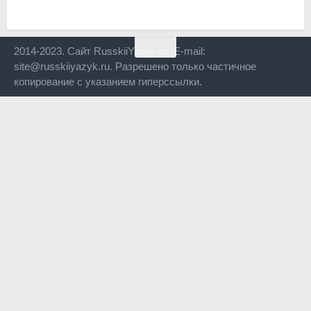
2014-2023. Сайт RusskiiYazyk.ru. E-mail:
site@russkiiyazyk.ru. Разрешено только частичное
копирование с указанием гиперссылки.
Close
this
modul
Уже уходите?
Будем рады, если подпишитесь на нас в Телеграм!