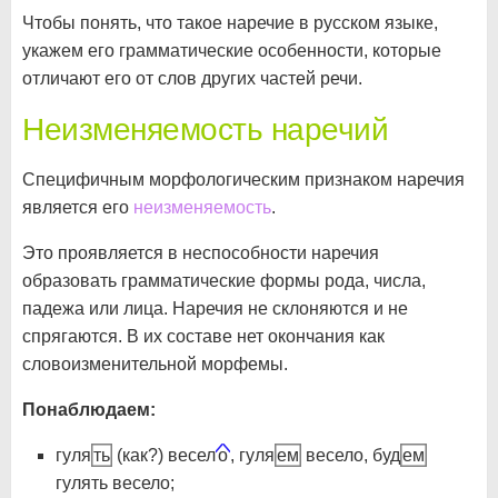
Чтобы понять, что такое наречие в русском языке,
укажем его грамматические особенности, которые
отличают его от слов других частей речи.
Неизменяемость наречий
Специфичным морфологическим признаком наречия
является его
неизменяемость
.
Это проявляется в неспособности наречия
образовать грамматические формы рода, числа,
падежа или лица. Наречия не склоняются и не
спрягаются. В их составе нет окончания как
словоизменительной морфемы.
Понаблюдаем:
гуля
ть
(как?) весел
о
, гуля
ем
весело, буд
ем
гулять весело;