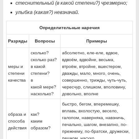
стеснительный (в какой степени?) чрезмерно;
улыбка (какая?) невзначай.
Определительные наречия
Разряды
Вопросы
Примеры
сколько?
абсолютно, еле-еле, вдвое,
сколько раз?
вдвоём, вдвойне, весьма,
меры и
в какой
втроём, втройне, вшестером,
степени
степени?
дважды, мало, много, очень,
качества
в
совершенно, трижды, чуть-чуть,
какой мере?
чересчур, слишком, вполовину,
насколько?
довольно, вполне
быстро, бегом, вперемешку,
вплавь, вхолостую, весело,
образа и
как?
галопом, наверняка, навзничь,
способа
каким
печально, шагом, внезапно, по-
действия
образом?
прежнему, по-братски, дружески,
пешком, насухо