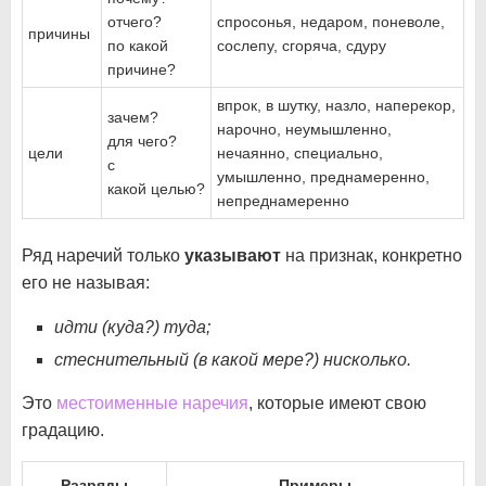
отчего?
спросонья, недаром, поневоле,
причины
по какой
сослепу, сгоряча, сдуру
причине?
впрок, в шутку, назло, наперекор,
зачем?
нарочно, неумышленно,
для чего?
цели
нечаянно, специально,
с
умышленно, преднамеренно,
какой целью?
непреднамеренно
Ряд наречий только
указывают
на признак, конкретно
его не называя:
идти (куда?) туда;
стеснительный (в какой мере?) нисколько.
Это
местоименные наречия
, которые имеют свою
градацию.
Разряды
Примеры