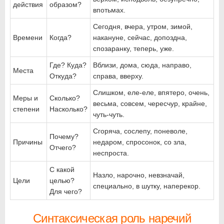
действия
образом?
впотьмах.
Сегодня, вчера, утром, зимой,
Времени
Когда?
накануне, сейчас, допоздна,
спозаранку, теперь, уже.
Где? Куда?
Вблизи, дома, сюда, направо,
Места
Откуда?
справа, вверху.
Слишком, еле-еле, впятеро, очень,
Меры и
Сколько?
весьма, совсем, чересчур, крайне,
степени
Насколько?
чуть-чуть.
Сгоряча, сослепу, поневоле,
Почему?
Причины
недаром, спросонок, со зла,
Отчего?
неспроста.
С какой
Назло, нарочно, невзначай,
Цели
целью?
специально, в шутку, наперекор.
Для чего?
Синтаксическая роль наречий