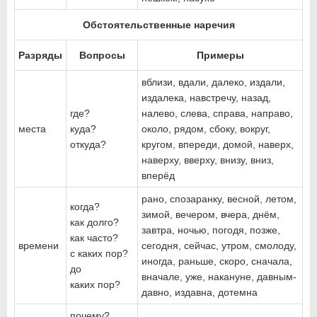
Обстоятельственные наречия
Разряды
Вопросы
Примеры
вблизи, вдали, далеко, издали,
издалека, навстречу, назад,
где?
налево, слева, справа, направо,
места
куда?
около, рядом, сбоку, вокруг,
откуда?
кругом, впереди, домой, наверх,
наверху, вверху, внизу, вниз,
вперёд
рано, спозаранку, весной, летом,
когда?
зимой, вечером, вчера, днём,
как долго?
завтра, ночью, погодя, позже,
как часто?
времени
сегодня, сейчас, утром, смолоду,
с каких пор?
иногда, раньше, скоро, сначала,
до
вначале, уже, накануне, давным-
каких пор?
давно, издавна, дотемна
почему?