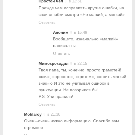
Простой чел
в 12:31
Прежде чем исправлять другие ошибки, на
свои ошибки смотри «Не магкий, а мягкий»
Ответить
Аноним
в 16:49
Вообщето, изначально «магкий»
написал ты…
Ответить
Мимокрокодил
в 22:15
Твоя папа, ты, конечно, просто грамотей!
«кнч», «проосто», «третем», «стоить магкий
знак»ю И это не учитывая ошибок в
пунктуации. Не позорился бы!
P.S. Учи правила!
Ответить
Mohlaroy
в 21:38
Очень-очень нужно информацию. Спасибо вам
огромное.