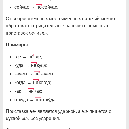
сейчас →
по
сейчас.
От вопросительных местоименных наречий можно
образовать отрицательные наречия с помощью
приставок
не-
и
ни-
.
Примеры:
где →
не́
где;
куда →
не́
куда;
зачем →
не́
зачем;
когда →
ни
когда́;
как →
ни
ка́к;
откуда →
ни
отку́да.
Приставка
не-
является ударной, а
ни-
пишется с
буквой
«и»
без ударения.