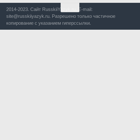
2014-2023. Сайт RusskiiYazyk.ru. E-mail:
site@russkiiyazyk.ru. Разрешено только частичное
копирование с указанием гиперссылки.
Close
this
modul
Уже уходите?
Будем рады, если подпишитесь на нас в Телеграм!
Перейти в Telegram