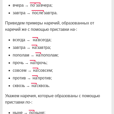
вчера →
по
за
вчера;
завтра →
после
завтра.
Приведем примеры наречий, образованных от
наречий же с помощью приставки
на-
:
всегда →
на
всегда;
завтра →
на
завтра;
пополам →
на
пополам;
прочь →
на
прочь;
совсем →
на
совсем;
против →
на
против;
сквозь →
на
сквозь.
Укажем наречия, которые образованы с помощью
приставки
по-
:
ныне →
по
ныне;