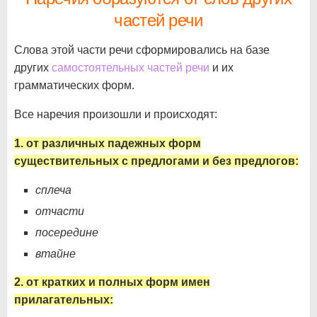
частей речи
Слова этой части речи сформировались на базе
других
самостоятельных частей речи
и их
грамматических форм.
Все наречия произошли и происходят:
1. от различных падежных форм
существительных с предлогами и без предлогов:
сплеча
отчасти
посередине
втайне
2. от кратких и полных форм имен
прилагательных: