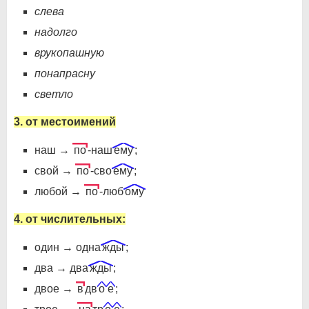
слева
надолго
врукопашную
понапрасну
светло
3. от местоимений
наш →
по
-наш
ему
;
свой →
по
-сво
ему
;
любой →
по
-люб
ому
4. от числительных:
один → одна
жды
;
два → два
жды
;
двое →
в
дв
о
е
;