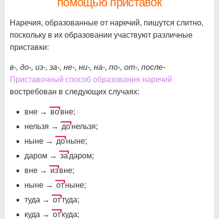
помощью приставок
Наречия, образованные от наречий, пишутся слитно,
поскольку в их образовании участвуют различные
приставки:
в-, до-, из-, за-, не-, ни-, на-, по-, от-, после-
Приставочный способ образования наречий
востребован в следующих случаях:
вне →
во
вне;
нельзя →
до
нельзя;
ныне →
до
ныне;
даром →
за
даром;
вне →
из
вне;
ныне →
от
ныне;
туда →
от
туда;
куда →
от
куда;