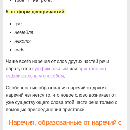
трое →
на
тр
о
е
;
5. от форм деепричастий:
зря
немедля
нехотя
сидя.
Чаще всего наречия от слов других частей речи
образуются
суффиксальным
или
приставочно-
суффиксальным способом
.
Особенностью образования наречий от других
наречий является то, что новое слово возникает от
уже существующего слова этой части речи только с
помощью присоединения приставки.
Наречия, образованные от наречий с