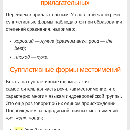
прилагательных
Перейдем к прилагательным. У слов этой части речи
супплетивные формы наблюдаются при образовании
степеней сравнения, например:
хороший — лучше (сравним англ. good — the
best)
;
плохой — хуже.
Супплетивные формы местоимений
Богата на супплетивные формы такая
самостоятельная часть речи, как местоимение, что
характерно многим языкам индоевропейской группы.
Это еще раз говорит об их едином происхождении.
Понаблюдаем за парадигмой личных местоимений
«я», «он», «она»
:
и. п.
(
кто?) я, он, она