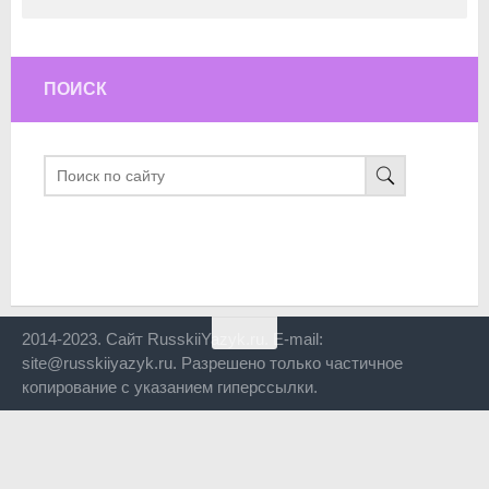
ПОИСК
2014-2023. Сайт RusskiiYazyk.ru. E-mail:
site@russkiiyazyk.ru. Разрешено только частичное
копирование с указанием гиперссылки.
Close
this
modul