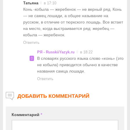
Татьяна
в 17:10
Конь -кобыла — жеребенок — не верный ряд. Конь
— не самец лошади, а общее называние на
русском, в отличие от тюркского лошадь. Все встает
на место, когда выстраивается ряд: жеребец —
кобыла — жеребенок.
Ответить
РЯ - RusskiiYazyk.ru
в 18:22
В словарях русского языка слово
«конь»
(это
не кобыла) приводится обычно в качестве
названия самца лошади.
Ответить
ДОБАВИТЬ КОММЕНТАРИЙ
Комментарий
*