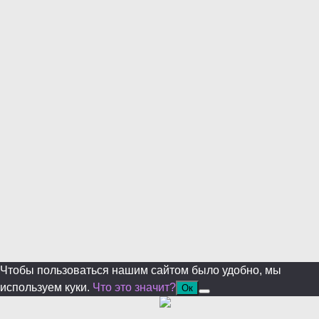
Уже уходите?
Будем рады, если подпишитесь на нас в Телеграм!
Перейти в Telegram
Больше не показывать.
Чтобы пользоваться нашим сайтом было удобно, мы
используем куки.
Что это значит?
Ок