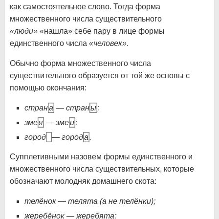
как самостоятельное слово. Тогда форма
множественного числа существительного
«люди»
«нашла» себе пару в лице формы
единственного числа
«человек»
.
Обычно форма множественного числа
существительного образуется от той же основы с
помощью окончания:
стран
а
— стран
ы
;
зме
я
— зме
и
;
город
— город
а
.
Супплетивными назовем формы единственного и
множественного числа существительных, которые
обозначают молодняк домашнего скота:
телёнок — телята (а не телёнки);
жеребёнок — жеребята;