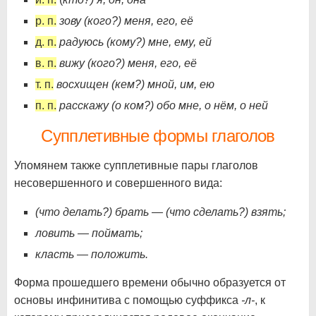
р. п.
зову (кого?) меня, его, её
д. п.
радуюсь (кому?) мне, ему, ей
в. п.
вижу (кого?) меня, его, её
т. п.
восхищен (кем?) мной, им, ею
п. п.
расскажу (о ком?) обо мне, о нём, о ней
Супплетивные формы глаголов
Упомянем также супплетивные пары глаголов
несовершенного и совершенного вида:
(что делать?) брать — (что сделать?) взять;
ловить — поймать;
класть — положить.
Форма прошедшего времени обычно образуется от
основы инфинитива с помощью суффикса
-л-
, к