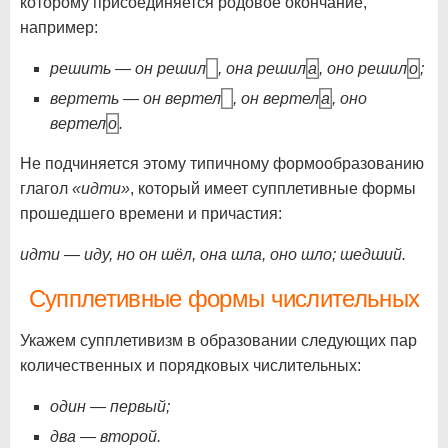
которому присоединяется родовое окончание,
например:
решить — он решил
, она решил
а
, оно решил
о
;
вертеть — он вертел
, он вертел
а
, оно
вертел
о
.
Не подчиняется этому типичному формообразованию
глагол
«идти»
, который имеет супплетивные формы
прошедшего времени и причастия:
идти — иду, но он шёл, она шла, оно шло; шедший.
Супплетивные формы числительных
Укажем супплетивизм в образовании следующих пар
количественных и порядковых числительных:
один — первый;
два — второй.