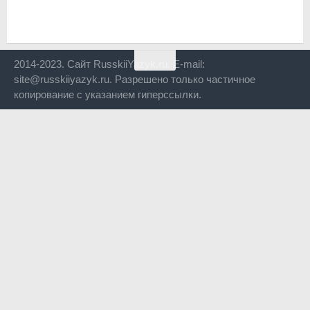
2014-2023. Сайт RusskiiYazyk.ru. E-mail:
site@russkiiyazyk.ru. Разрешено только частичное
копирование с указанием гиперссылки.
Close
this
modul
Уже уходите?
Будем рады, если подпишитесь на нас в Телеграм!