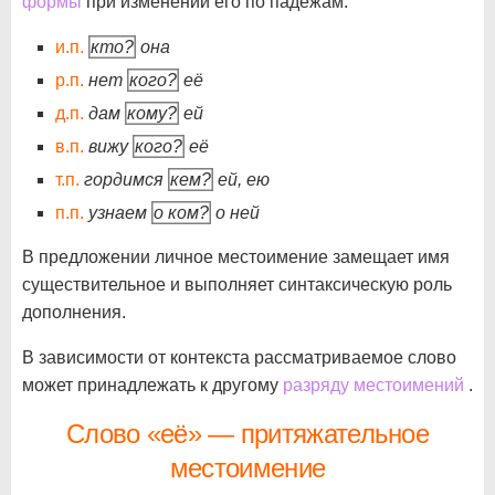
формы
при изменении его по падежам:
и.п.
кто?
она
р.п.
нет
кого?
её
д.п.
дам
кому?
ей
в.п.
вижу
кого?
её
т.п.
гордимся
кем?
ей, ею
п.п.
узнаем
о ком?
о ней
В предложении личное местоимение замещает имя
существительное и выполняет синтаксическую роль
дополнения.
В зависимости от контекста рассматриваемое слово
может принадлежать к другому
разряду местоимений
.
Слово «её» — притяжательное
местоимение