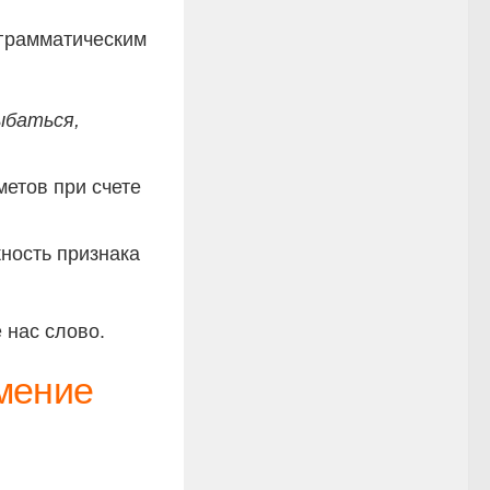
 грамматическим
ыбаться,
метов при счете
ность признака
 нас слово.
мение