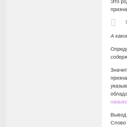
Это ро
призна
А како
Опред
содер
Значит
призна
указыв
облада
назыв
Вывод
Слов