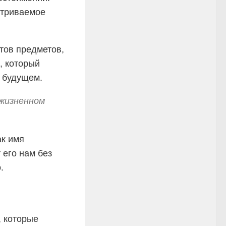
атриваемое
тов предметов,
, который
 будущем.
 жизненном
ак имя
 его нам без
.
, которые