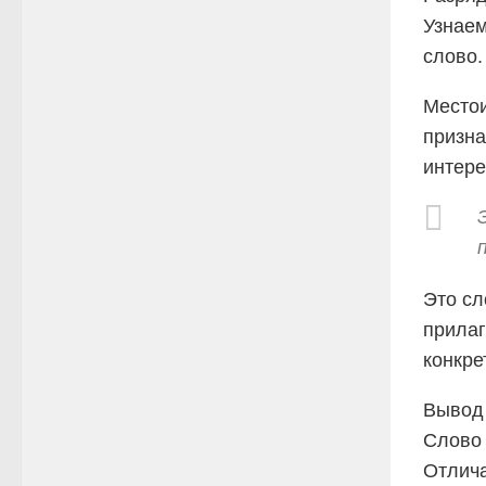
Узнаем
слово.
Место
призна
интере
Это сл
прилаг
конкре
Вывод
Слов
Отлич