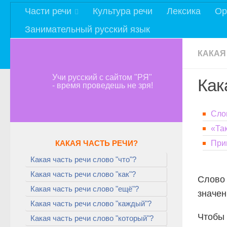
Части речи
Культура речи
Лексика
Ор
Занимательный русский язык
КАКАЯ
Учи русский с сайтом "РЯ"
Как
- время проведешь не зря!
Сло
«Та
КАКАЯ ЧАСТЬ РЕЧИ?
При
Какая часть речи слово "что"?
Какая часть речи слово "как"?
Слов
Какая часть речи слово "ещё"?
значе
Какая часть речи слово "каждый"?
Чтобы 
Какая часть речи слово "который"?