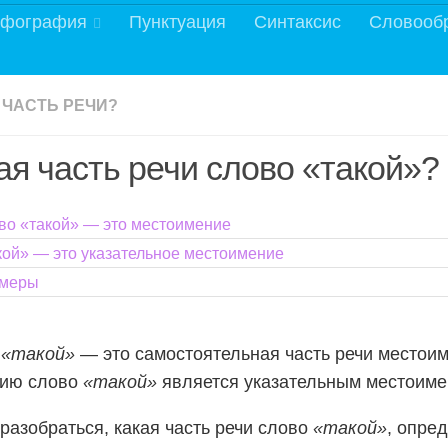
фография
Пунктуация
Синтаксис
Словооб
 ЧАСТЬ РЕЧИ?
ая часть речи слово «такой»?
во «такой» — это местоимение
кой» — это указательное местоимение
меры
о
«такой»
— это самостоятельная часть речи местоим
нию слово
«такой»
является указательным местоиме
разобраться, какая часть речи слово
«такой»
, опре