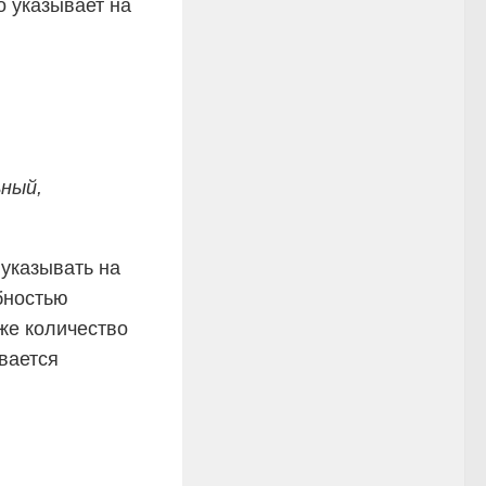
о указывает на
ный,
указывать на
бностью
кже количество
вается