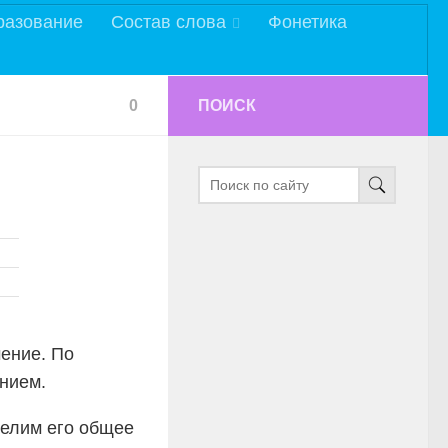
разование
Состав слова
Фонетика
0
ПОИСК
ение. По
нием.
делим его общее