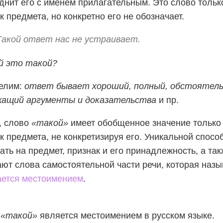
днит его с именем прилагательным. Это слово тольк
к предмета, но конкретно его не обозначает.
Такой ответ нас не устраивает.
й это такой?
елим:
ответ
бывает хороший, полный, обстоятель
жащий аргументы и доказательства
и пр.
, слово
«такой»
имеет обобщенное значение только 
к предмета, не конкретизируя его. Уникальной спосо
ать на предмет, признак и его принадлежность, а та
ют слова самостоятельной части речи, которая назы
ается местоимением
.
о
«такой»
является местоимением в русском языке.