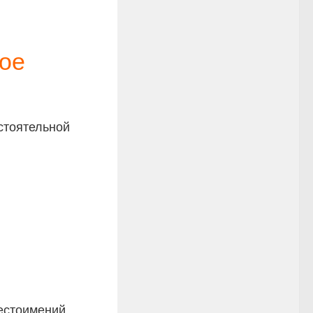
ное
стоятельной
естоимений.