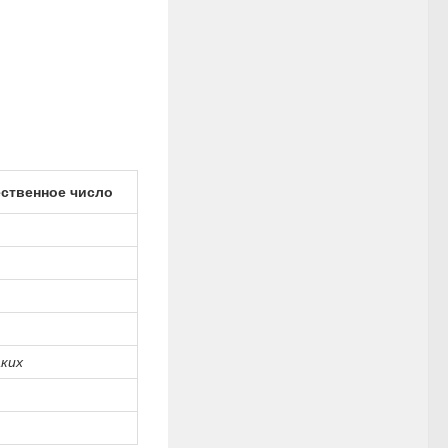
ственное число
ких