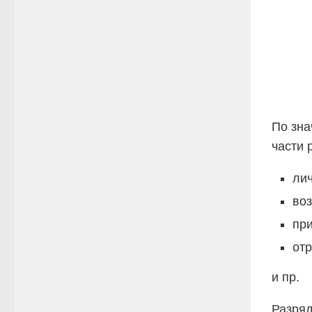
По зна
части 
ли
воз
пр
от
и пр.
Разряд