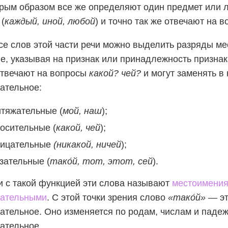
рым образом все же определяют один предмет или л
 (
каждый, иной, любой
) и точно так же отвечают на в
се слов этой части речи можно выделить разряды ме
е, указывая на признак или принадлежность призна
отвечают на вопросы
какой? чей?
и могут заменять в 
ательное:
итяжательные (
мой, наш
);
осительные (
какой, чей
);
рицательные
(никакой, ничей
);
зательные (
тако́й, тот, этот, сей
).
и с такой функцией эти слова называют
местоимения
гательными
. С этой точки зрения слово
«тако́й»
— эт
ательное. Оно изменяется по родам, числам и падеж
ательное.