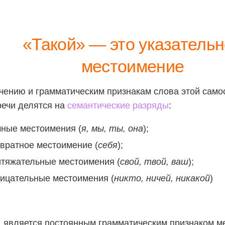
«Такой» — это указатель
местоимение
чению и грамматическим признакам слова этой само
речи делятся на
семантические разряды
:
чные местоимения (
я, мы, ты, она
);
вратное местоимение (
себя
);
итяжательные местоимения (
свой, твой, ваш
);
рицательные местоимения (
никто, ничей, никакой
)
 является постоянным грамматическим признаком м