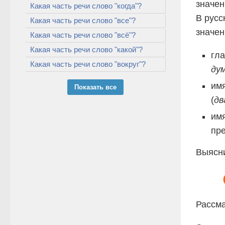
значен
Какая часть речи слово "когда"?
В русс
Какая часть речи слово "все"?
значен
Какая часть речи слово "всё"?
Какая часть речи слово "какой"?
гла
Какая часть речи слово "вокруг"?
ду
имя
Показать все
(
дв
имя
пре
Выясни
Рассма