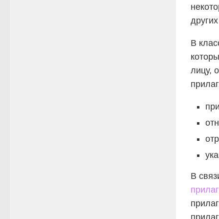
некото
других
В клас
которы
лицу, 
прилаг
пр
отн
от
ука
В связ
прила
прилаг
прилаг