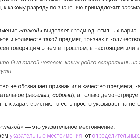
, к какому разряду по значению принадлежит рассм
имение
«такой»
выделяет среди однотипных вариан
ков и количеств такой предмет, признак и количество
сен говорящим о нем в прошлом, в настоящем или в
Это был такой человек, каких редко встретишь на
пути.
ово не обозначает признак или качество предмета, к
ательное (
веселый, добрый
), а только демонстрирует
тных характеристик, то есть просто указывает на него
о
«такой»
— это указательное местоимение.
аем
указательные местоимения
от
определительных