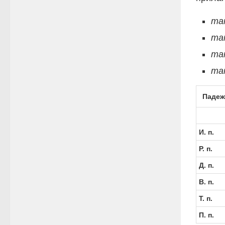
та
так
та
та
Падеж
И. п.
Р. п.
Д. п.
В. п.
Т. п.
П. п.