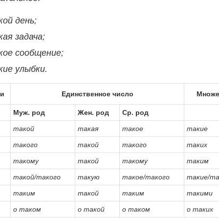
кой день;
ая задача;
кое сообщение;
кие улыбки.
и
Единственное число
Множе
Муж. род
Жен. род
Ср. род
такой
такая
такое
такие
такого
такой
такого
таких
такому
такой
такому
таким
такой/такого
такую
такое/такого
такие/та
таким
такой
таким
такими
о таком
о такой
о таком
о таких