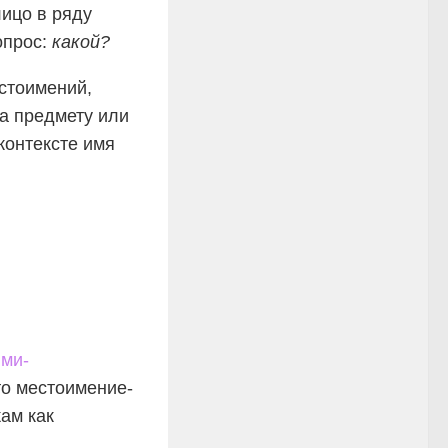
ицо в ряду
опрос:
какой?
стоимений,
ка предмету или
контексте имя
ми-
о местоимение-
ам как