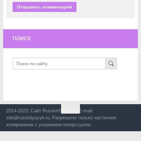
ПОИСК
2014-2023. Сайт RusskiiYazyk.ru. E-mail:
site@russkiiyazyk.ru. Разрешено только частичное
копирование с указанием гиперссылки.
Close