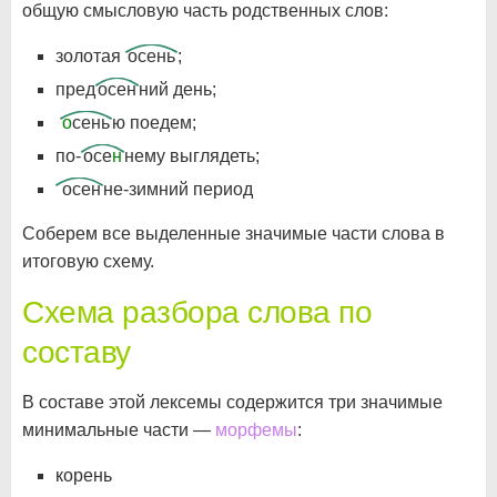
общую смысловую часть родственных слов:
золотая
осень
;
пред
осен
ний день;
о
сень
ю поедем;
по-
осе
н
нему выглядеть;
осен
не-зимний период
Соберем все выделенные значимые части слова в
итоговую схему.
Схема разбора слова по
составу
В составе этой лексемы содержится три значимые
минимальные части —
морфемы
:
корень