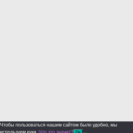
this
modul
Уже уходите?
Будем рады, если подпишитесь на нас в Телеграм!
Перейти в Telegram
Больше не показывать.
Чтобы пользоваться нашим сайтом было удобно, мы
используем куки.
Что это значит?
Ок