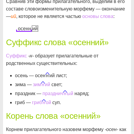
Сравнив эти формы прилагательного, выделим в его
составе словоизменительную морфему — окончание
—
ий
, которое не является частью
основы слова
:
осенн
ий
Суффикс слова «осенний»
Суффикс
-н-
образует прилагательные от
родственных существительных:
осень — осен
н
ий лист;
зима —
зим
н
ий
свет;
праздник —
празднич
н
ый
наряд;
гриб —
гриб
н
ой
суп.
Корень слова «осенний»
Корнем прилагательного назовем морфему
-осен-
как