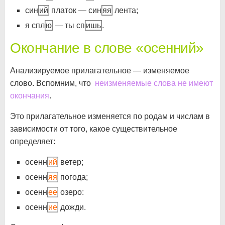
син
ий
платок — син
яя
лента;
я спл
ю
— ты сп
ишь
.
Окончание в слове «осенний»
Анализируемое прилагательное — изменяемое
слово. Вспомним, что
неизменяемые слова не имеют
окончания
.
Это прилагательное изменяется по родам и числам в
зависимости от того, какое существительное
определяет:
осенн
ий
ветер;
осенн
яя
погода;
осенн
ее
озеро:
осенн
ие
дожди.