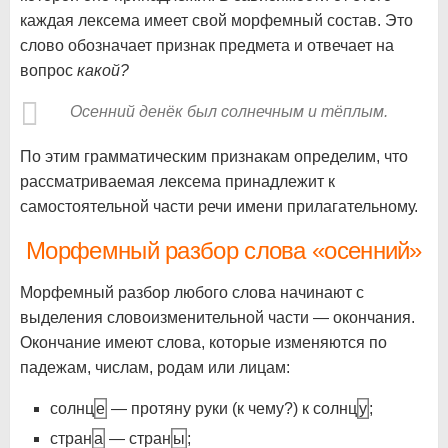
каждая лексема имеет свой морфемный состав. Это
слово обозначает признак предмета и отвечает на
вопрос
какой?
Осенний денёк был солнечным и тёплым.
По этим грамматическим признакам определим, что
рассматриваемая лексема принадлежит к
самостоятельной части речи имени прилагательному.
Морфемный разбор слова «осенний»
Морфемный разбор любого слова начинают с
выделения словоизменительной части — окончания.
Окончание имеют слова, которые изменяются по
падежам, числам, родам или лицам:
солнц
е
— протяну руки (к чему?) к солнц
у
;
стран
а
— стран
ы
;