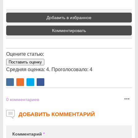
Добавить в избранное
Комментировать
Оцените статью:
Поставить оценку
Средняя оценка:
4
. Проголосовало:
4
0
комментариев
ДОБАВИТЬ КОММЕНТАРИЙ
Комментарий
*