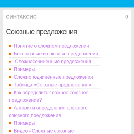
СИНТАКСИС
0
Союзные предложения
Понятие о сложном предложении
Бессоюзные и союзные предложения
Сложносочинённые предложения
Примеры
Сложноподчинённые предложения
Таблица «Союзные предложения»
Как определить сложное союзное
предложение?
Алгоритм определения сложного
союзного предложения
Примеры
Видео «Сложные союзные