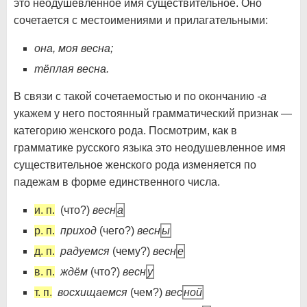
это неодушевлённое имя существительное. Оно
сочетается с местоимениями и прилагательными:
она, моя весна;
тёплая весна.
В связи с такой сочетаемостью и по окончанию
-а
укажем у него постоянный грамматический признак —
категорию женского рода. Посмотрим, как в
грамматике русского языка это неодушевленное имя
существительное женского рода изменяется по
падежам в форме единственного числа.
и. п.
(что?)
весн
а
р. п.
приход
(чего?)
весн
ы
д. п.
радуемся
(чему?)
весн
е
в. п.
ждём
(что?)
весн
у
т. п.
восхищаемся
(чем?)
вес
ной