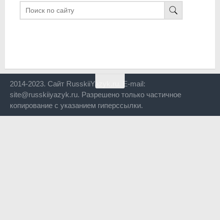
2014-2023. Сайт RusskiiYazyk.ru. E-mail:
site@russkiiyazyk.ru. Разрешено только частичное
копирование с указанием гиперссылки.
Close
this
modul