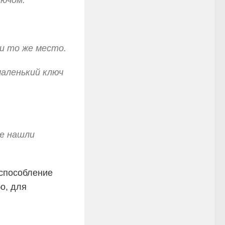
лючом.
 и то же место.
аленький ключ
не нашли
испособление
о, для