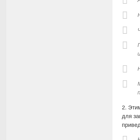
2. Эти
для за
привед