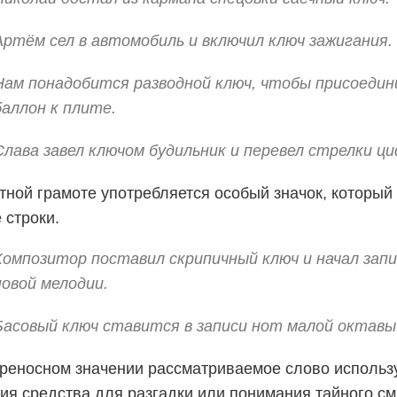
Артём сел в автомобиль и включил ключ зажигания.
Нам понадобится разводной ключ, чтобы присоедин
баллон к плите.
Слава завел ключом будильник и перевел стрелки ц
отной грамоте употребляется особый значок, который
 строки.
Композитор поставил скрипичный ключ и начал за
новой мелодии.
Басовый ключ ставится в записи нот малой октавы
ереносном значении рассматриваемое слово использ
ия средства для разгадки или понимания тайного см