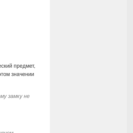
ский предмет,
этом значении
му замку не