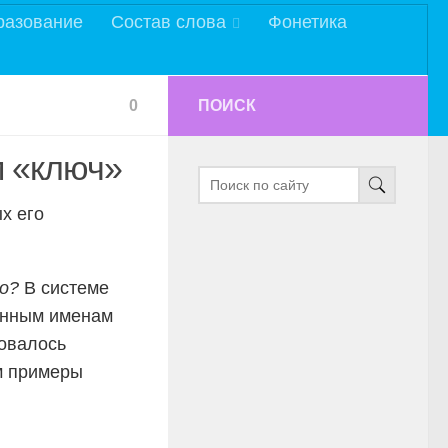
разование
Состав слова
Фонетика
0
ПОИСК
 «ключ»
х его
о?
В системе
ленным именам
овалось
ем примеры