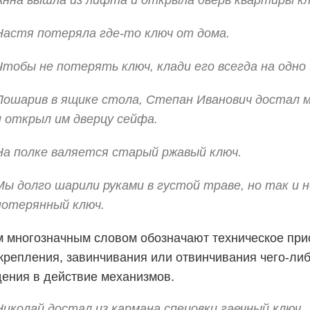
Анна вышла из лифта и открыла дверь квартиры к
Настя потеряла где-то ключ от дома.
Чтобы не потерять ключ, клади его всегда на одно
Пошарив в ящике стола, Степан Иванович достал м
и открыл им дверцу сейфа.
На полке валяется старый ржавый ключ.
Мы долго шарили руками в густой траве, но так и 
потерянный ключ.
м многозначным словом обозначают техническое пр
крепления, завинчивания или отвинчивания чего-либ
ения в действие механизмов.
Николай достал из кармана спецовки гаечный ключ.