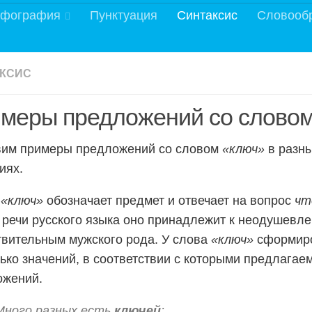
фография
Пунктуация
Синтаксис
Словооб
КСИС
меры предложений со словом
вим примеры предложений со словом
«ключ»
в разны
иях.
о
«ключ»
обозначает предмет и отвечает на вопрос
чт
 речи русского языка оно принадлежит к неодушев
вительным мужского рода. У слова
«ключ»
сформир
ько значений, в соответствии с которыми предлага
ожений.
Много разных есть
ключей
: