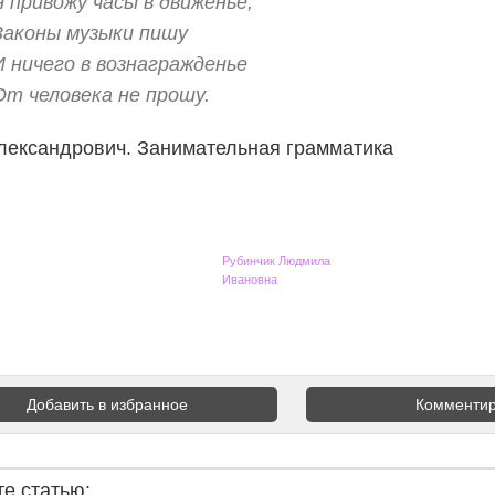
Я привожу часы в движенье,
Законы музыки пишу
И ничего в вознагражденье
От человека не прошу.
лександрович. Занимательная грамматика
Рубинчик Людмила
Ивановна
Добавить в избранное
Комментир
е статью: