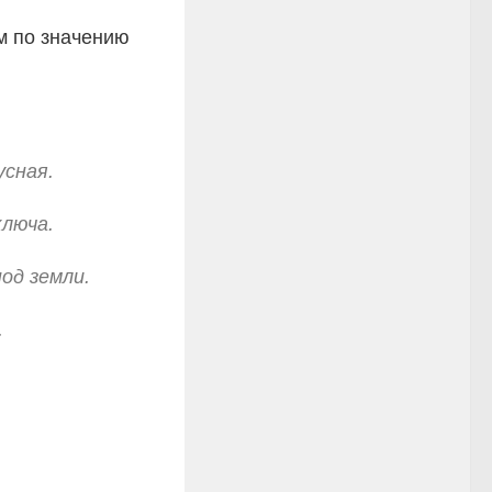
м по значению
усная.
ключа.
од земли.
.