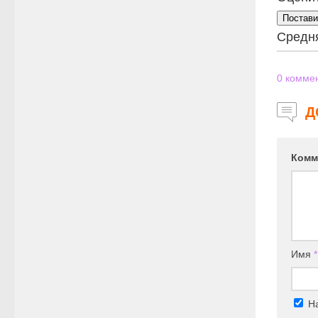
Постави
Средн
0
коммен
Д
Комм
Имя
*
На