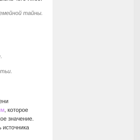
емейной тайны.
.
атьи.
ени
им
, которое
кое значение.
ь источника