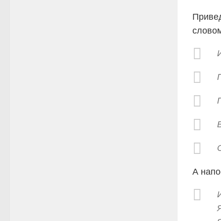
Привед
словом
А напо