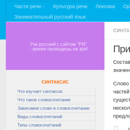
Части речи
Культура речи
Лексика
Ор
Занимательный русский язык
СИНТА
Учи русский с сайтом "РЯ"
При
- время проведешь не зря!
Соста
значен
СИНТАКСИС
Слов
Что изучает синтаксис
частей
сущест
Что такое словосочетание
нескол
Зависимое слово в словосочетании
предл
Виды словосочетаний
Типы словосочетаний