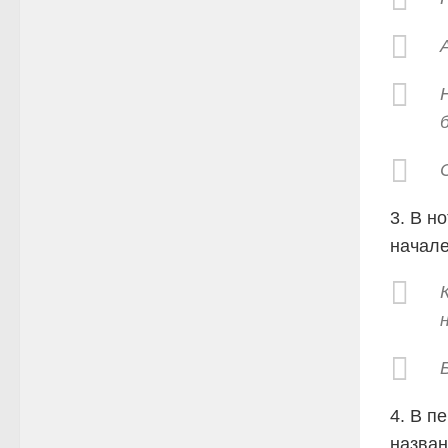
3. В н
начале
4. В п
назван