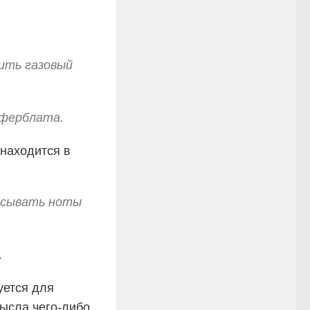
ить газовый
иферблата.
 находится в
писывать ноты
.
уется для
ысла чего-либо.