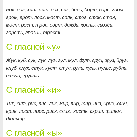
Бок, рог, кот, пот, рок, сок, боль, борт, ворс, гном,
гром, грот, лоск, мост, соль, стог, сток, стон,
мост, рост, трос, сорт, дождь, кость, гвоздь,
горсть, гроздь, трость.
С гласной «у»
Жук, куб, сук, лук, луг, гул, мул, фут, врун, груз, друг,
клуб, слух, стук, куст, стул, руль, куль, пульс, рубль,
струп, грусть.
С гласной «и»
Тик, кит, рис, лис, лик, мир, пир, тир, низ, бриз, клич,
крик, лист, пирс, риск, слив, кисть, скрип, фильм,
фильтр.
С гласной «ы»