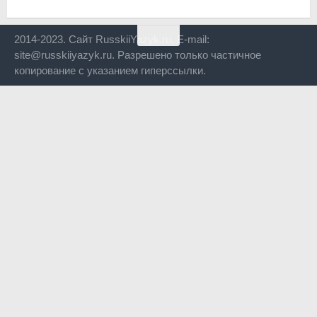
2014-2023. Сайт RusskiiYazyk.ru. E-mail:
site@russkiiyazyk.ru. Разрешено только частичное
копирование с указанием гиперссылки.
Close
this
modul
Уже уходите?
Будем рады, если подпишитесь на нас в Телеграм!