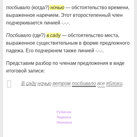
посбивало
(когда?)
ночью
— обстоятельство времени,
выраженное наречием. Этот второстепенный член
подчеркивается линией -.-.-.
Посбивало
(где?)
в саду
— обстоятельство места,
выраженное существительным в форме предложного
падежа. Его подчеркнем также линией -.-.-.
Представим разбор по членам предложения в виде
итоговой записи:
В
саду
ночью
ветром
посбивало
все
яблоки
.
Рубинчик
Людмила
Ивановна