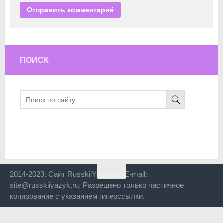
ПОИСК
2014-2023. Сайт RusskiiYazyk.ru. E-mail:
site@russkiiyazyk.ru. Разрешено только частичное
копирование с указанием гиперссылки.
Close