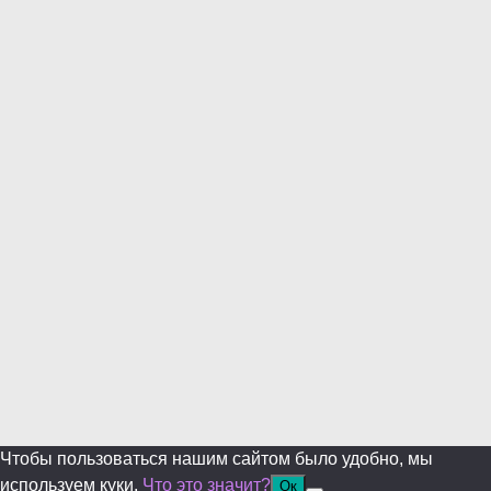
this
modul
Уже уходите?
Будем рады, если подпишитесь на нас в Телеграм!
Перейти в Telegram
Больше не показывать.
Чтобы пользоваться нашим сайтом было удобно, мы
используем куки.
Что это значит?
Ок