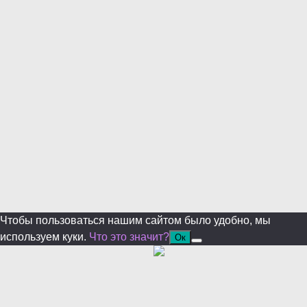
Уже уходите?
Будем рады, если подпишитесь на нас в Телеграм!
Перейти в Telegram
Больше не показывать.
Чтобы пользоваться нашим сайтом было удобно, мы
используем куки.
Что это значит?
Ок