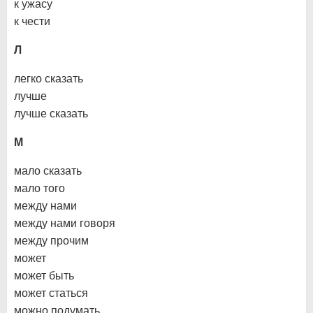
к ужасу
к чести
Л
легко сказать
лучше
лучше сказать
М
мало сказать
мало того
между нами
между нами говоря
между прочим
может
может быть
может статься
можно подумать