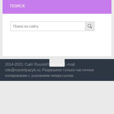
ПОИСК
2014-2023. Сайт RusskiiYazyk.ru. E-mail:
site@russkiiyazyk.ru. Разрешено только частичное
копирование с указанием гиперссылки.
Close
this
modul