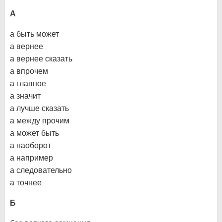
А
а быть может
а вернее
а вернее сказать
а впрочем
а главное
а значит
а лучше сказать
а между прочим
а может быть
а наоборот
а например
а следовательно
а точнее
Б