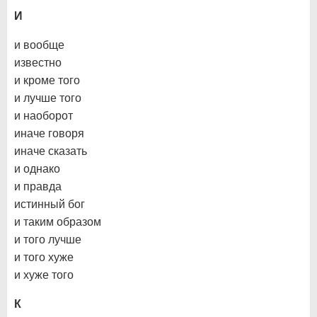
И
и вообще
известно
и кроме того
и лучше того
и наоборот
иначе говоря
иначе сказать
и однако
и правда
истинный бог
и таким образом
и того лучше
и того хуже
и хуже того
К