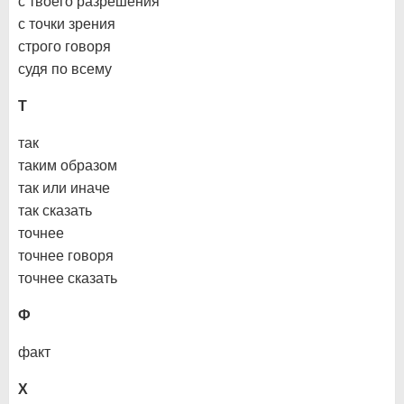
с твоего разрешения
с точки зрения
строго говоря
судя по всему
Т
так
таким образом
так или иначе
так сказать
точнее
точнее говоря
точнее сказать
Ф
факт
Х