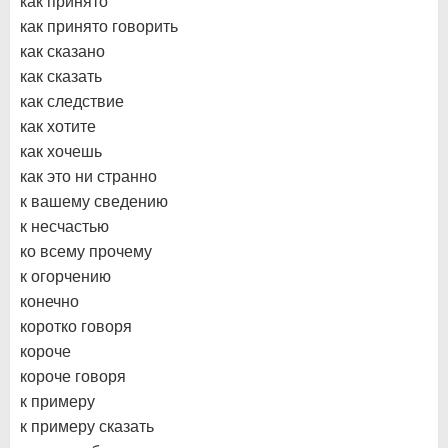
как принято
как принято говорить
как сказано
как сказать
как следствие
как хотите
как хочешь
как это ни странно
к вашему сведению
к несчастью
ко всему прочему
к огорчению
конечно
коротко говоря
короче
короче говоря
к примеру
к примеру сказать