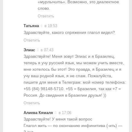
«мурлычить»
. Возможно, это диалектное
слово.
Ответить
Татьяна
в 19:53
Здравствуйте, какого спряжения глагол видел?
Ответить
Элиас
в 07:43
Здравствуйте! Меня зовут Элиас и я Бразилец,
теперь я учу русский язык, мы можем учить вместе,
мне хотелось бы этот! Это правда, я Бразилец и я
учу ваш родной язык, я не спам. Пожалуйста,
пишите для меня в Телеграм: мой номер телефона:
+55 (84) 98148-5710. +55 = Бразилия, так как +7 =
Россия. До свидания в Бразилии друзья! ))
Ответить
Алиева Кямаля
в 17:06
Здравствуйте! У меня такой вопрос
Глагол жить — по окончанию инфинитива (-ить) —