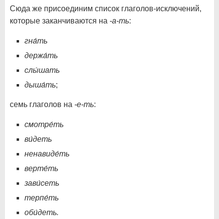
Сюда же присоединим список глаголов-исключений,
которые заканчиваются на
-а-ть
:
гна́ть
держа́ть
слы́шать
дыша́ть
;
семь глаголов на
-е-ть
:
смотре́ть
ви́деть
ненавиде́ть
верте́ть
зави́сеть
терпе́ть
оби́деть.