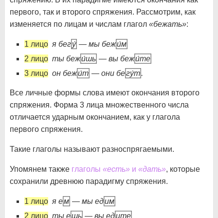
первого, так и второго спряжения. Рассмотрим, как
изменяется по лицам и числам глагол
«бежать»
:
1 лицо
я бег
у́
— мы беж
и́м
2 лицо
ты беж
и́шь
— вы беж
и́те
3 лицо
он беж
и́т
— они бе
гу́т
.
Все личные формы слова имеют окончания второго
спряжения. Форма 3 лица множественного числа
отличается ударным окончанием, как у глагола
первого спряжения.
Такие глаголы называют разноспрягаемыми.
Упомянем также
глаголы
«есть»
и
«дать»
, которые
сохранили древнюю парадигму спряжения.
1 лицо
я е
м
— мы ед
им
2 лицо
ты е
шь
— вы ед
ите