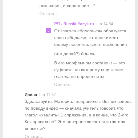
окончание, и спряжение…*
Ответить
РЯ - RusskiiYazyk.ru
в 14:54
От глагола
«бороться»
образуется
слово
«борись»
, которое имеет
форму повелительного наклонения:
(что делай?)
борись
.
В его морфемном составе
и
— это
суффикс, по которому спряжение
глагола не определяется.
Ответить
Ирина
в 11:32
Здравствуйте. Материал понравился. Возник вопрос
по поводу видео — сначала учитель говорит, что
глагол «хвалить» 1 спряжения, а в конце, что 2-ого.
Как правильно? Это наверное касается и глагола
«носить»?
Ответить