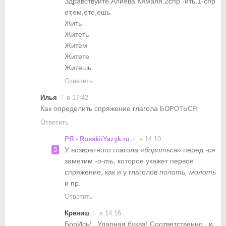
Здравствуйте.Алиева Кямаля.2спр.-ить.1-спр
ет,ем,ете,ешь.
Жить
Житеть
Житем
Житете
Житешь.
Ответить
Илья
в 17:42
Как определить спряжение глагола
БОРОТЬСЯ
Ответить
РЯ - RusskiiYazyk.ru
в 14:10
У возвратного глагола
«бороться»
перед
-ся
заметим
-о-ть
, которое укажет первое
спряжение, как и у глаголов
полоть, молоть
и пр.
Ответить
Крениш
в 14:16
БорИсь! , Ударная буква! Соответственно , и