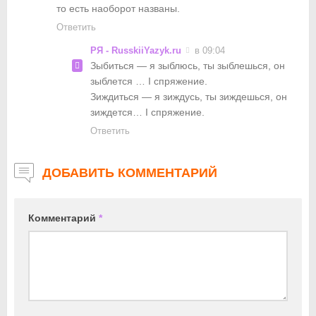
то есть наоборот названы.
Ответить
РЯ - RusskiiYazyk.ru
в 09:04
Зыбиться — я зыблюсь, ты зыблешься, он
зыблется … I спряжение.
Зиждиться — я зиждусь, ты зиждешься, он
зиждется… I спряжение.
Ответить
ДОБАВИТЬ КОММЕНТАРИЙ
Комментарий
*