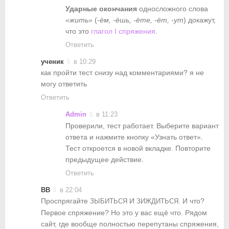
Ударные окончания
односложного слова
«жить»
(
-ём, -ёшь, -ёте, -ёт, -ут
) докажут,
что это
глагол I спряжения
.
Ответить
ученик
в 10:29
как пройти тест снизу над комментариями? я не
могу ответить
Ответить
Admin
в 11:23
Проверили, тест работает. Выберите вариант
ответа и нажмите кнопку «Узнать ответ».
Тест откроется в новой вкладке. Повторите
предыдущее действие.
Ответить
ВВ
в 22:04
Проспрягайте
И
. И что?
ЗЫБИТЬСЯ
ЗИЖДИТЬСЯ
Первое спряжение? Но это у вас ещё что. Рядом
сайт, где вообще полностью перепутаны спряжения,