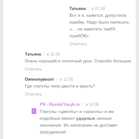
Татьяна
в 01:58
Вот и я, кажется, допустила
ошибку. Надо было написать:
«… не заметить такИХ
ошибОК».
Ответить
Татьяна
в 11:54
Очень хороший и понятный урок. Спасибо большое
Ответить
Оипнопувколт
в 12:50
Где глаголы типа цвести и красть?
Ответить
РЯ - RusskiiYazyk.ru
в 14:06
Глаголы
«цвести»
и
«красть»
и им
подобные имеют
ударные
личные
окончания. Их написание не доставит
затруднений: