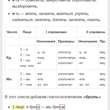
е
-ть —
осмелеть, зачерстветь, опротиветь,
выздороветь,
я
-ть —
веять, залаять, маяться, учуять,
надеяться, лелеять, блеять, затеять, таять.
Число
Лицо
І спряжение
спряжение
ІІ
Окончания
Примеры
Окончания
Прим
1 – я
-у, -ю
хлопочу
-у, -ю
медл
2 – ты
Ед.
-ешь
хлопочешь
-ишь
медл
3 – он,
-ет
хлопочет
-ит
медли
она, оно
1 – мы
-ем
хлопочем
-им
медл
Мн.
2 – вы
-ете
хлопочете
-ите
медли
3 – они
-ут, -ют
хлопочут
-ат, -ят
медля
В этот список добавим глагол-исключение
«брить»
1 лицо
я бре
ю
— мы бре
е
м