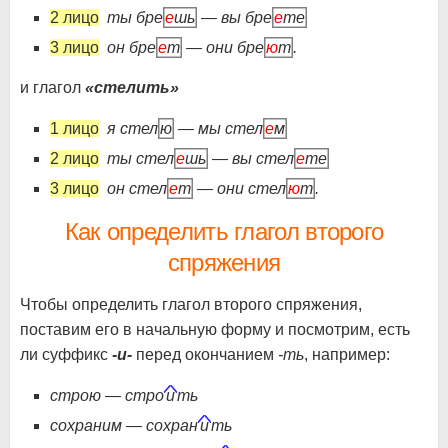
2 лицо
ты бре
е
шь
— вы бре
е
те
3 лицо
он бре
е
т
— они бре
ю
т
.
и глагол
«стелить»
1 лицо
я стел
ю
— мы стел
е
м
2 лицо
ты стел
е
шь
— вы стел
е
те
3 лицо
он стел
е
т
— они стел
ю
т
.
Как определить глагол второго
спряжения
Чтобы определить глагол второго спряжения,
поставим его в начальную форму и посмотрим, есть
ли суффикс
-и-
перед окончанием
-ть
, например:
строю — стро
и
ть
сохраним — сохран
и
ть