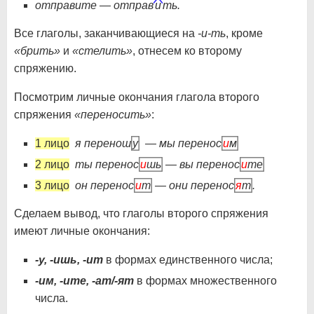
отправите — отправ
и
ть.
Все глаголы, заканчивающиеся на
-и-ть
, кроме
«брить»
и
«стелить»
, отнесем ко второму
спряжению.
Посмотрим личные окончания глагола второго
спряжения
«переносить»
:
1 лицо
я перенош
у
— мы перенос
и
м
2 лицо
ты перенос
и
шь
— вы перенос
и
те
3 лицо
он перенос
и
т
— они перенос
я
т
.
Сделаем вывод, что глаголы второго спряжения
имеют личные окончания:
-у, -ишь, -ит
в формах единственного числа;
-им, -ите, -ат/-ят
в формах множественного
числа.