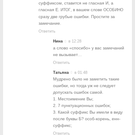
суффиксом, ставится не гласная И, а
гласная Е.
, в вашем слове
ИТОГ
ОСОБИНО
сразу две грубые ошибки. Простите за
замечание.
Ответить
Нина
в 12:28
а слово «спосибо» у вас замечаний
не вызывает…
Ответить
Татьяна
в 01:48
Мудрено было не заметить такие
ошибки, но тогда уж не следует
допускать ошибок самой.
1. Местоимение Вы;
2. 7 пунктуационных ошибок;
3. Какой суффикс Вы имели в виду
после буквы Б? особ-корень, енн-
суффикс;
Ответить