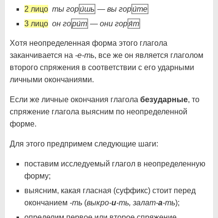
2 лицо
ты гор
и́шь
— вы гор
и́те
3 лицо
он го
ри́т
— они гор
я́т
Хотя неопределенная форма этого глагола
заканчивается на
-е-ть
, все же он является глаголом
второго спряжения в соответствии с его ударными
личными окончаниями.
Если же личные окончания глагола
безударные
, то
спряжение глагола выясним по неопределенной
форме.
Для этого предпримем следующие шаги:
поставим исследуемый глагол в неопределенную
форму;
выясним, какая гласная (суффикс) стоит перед
окончанием
-ть
(
выкро-
и
-ть, залат-
а
-ть
);
определим первое или второе спряжение.