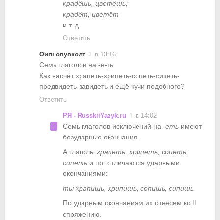
крадёшь, цветёшь;
крадёт, цветёт
и т. д.
Ответить
Оипнопувколт
в 13:16
Семь глаголов на -е-ть
Как насчёт храпеть-хрипеть-сопеть-сипеть-
предвидеть-завидеть и ещё кучи подобного?
Ответить
РЯ - RusskiiYazyk.ru
в 14:02
Семь глаголов-исключений на
-еть
имеют
безударные окончания.
А глаголы
храпеть, хрипеть, сопеть,
сипеть
и пр. отличаются ударными
окончаниями:
ты храпишь, хрипишь, сопишь, сипишь.
По ударным окончаниям их отнесем ко
II
cпряжению.