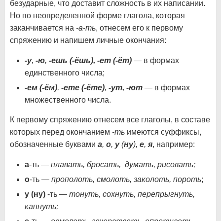
безударные, что доставит сложность в их написании.
Но по неопределенной форме глагола, которая
заканчивается на
-а-ть
, отнесем его к первому
спряжению и напишем личные окончания:
-у
,
-ю
,
-ешь (-ёшь),
-ет (-ёт)
— в формах
единственного числа;
-ем (-ём)
,
-ете (-ёте)
,
-ут, -ют
— в формах
множественного числа.
К первому спряжению отнесем все глаголы, в составе
которых перед окончанием
-ть
имеются суффиксы,
обозначенные буквами
а
,
о
,
у
(
ну
),
е
,
я
, например:
а
-ть —
плавать, бросать, думать, рисовать;
о
-ть —
прополоть, смолоть, заколоть, пороть
;
у (ну)
-ть —
тонуть, сохнуть, перепрыгнуть,
капнуть;