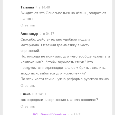
Татьяна
в 14:48
Зиждиться это Основываться на чём-н., опираться
на что-н.
Ответить
Александр
в 04:17
Спасибо, действительно удобная подача
материала. Освежил грамматику в части
спряжений.
Но: никогда не понимал, для чего вообще нужны эти
исключения?.. Чтобы заучивать стихи? Кто
придумал эти одиннадцать слов + брить , стелить,
зиждиться, зыбиться для исключений?
По этой части точно нужна реформа русского языка.
Ответить
Елена
в 14:11
как определить спряжение глагола «пошла»?
Ответить
РЯ - RusskiiYazyk.ru
в 14:21