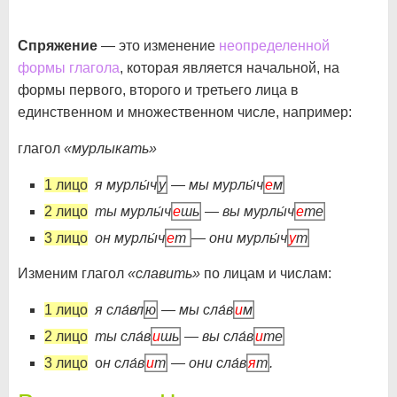
Спряжение
— это изменение
неопределенной
формы глагола
, которая является начальной, на
формы первого, второго и третьего лица в
единственном и множественном числе, например:
глагол
«мурлыкать»
1 лицо
я мурлы́ч
у
— мы мурлы́ч
е
м
2 лицо
ты мурлы́ч
е
шь
— вы мурлы́ч
е
те
3 лицо
он мурлы́ч
е
т
— они мурлы́ч
у
т
Изменим глагол
«славить»
по лицам и числам:
1 лицо
я сла́вл
ю
— мы сла́в
и
м
2 лицо
ты сла́в
и
шь
— вы сла́в
и
те
3 лицо
о
н сла́в
и
т
— они сла́в
я
т
.