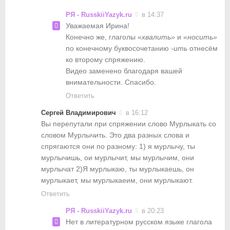
РЯ - RusskiiYazyk.ru
в 14:37
Уважаемая Ирина!
Конечно же, глаголы «
хвалить»
и «
носить»
по конечному буквосочетанию
-ить
отнесём
ко второму спряжению.
Видео заменено благодаря вашей
внимательности. Спасибо.
Ответить
Сергей Владимирович
в 16:12
Вы перепутали при спряжении слово Мурлыкать со
словом Мурлычить. Это два разных слова и
спрягаются они по разному: 1) я мурлычу, ты
мурлычишь, ои мурлычит, мы мурлычим, они
мурлычат 2)Я мурлыкаю, ты мурлыкаешь, он
мурлыкает, мы мурлыкаеим, они мурлыкают.
Ответить
РЯ - RusskiiYazyk.ru
в 20:23
Нет в литературном русском языке глагола