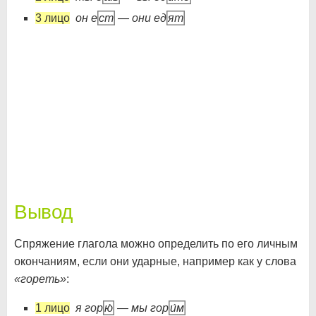
3 лицо
он е
ст
— они ед
ят
Вывод
Спряжение глагола можно определить по его личным
окончаниям, если они ударные, например как у слова
«гореть»
:
1 лицо
я гор
ю́
— мы гор
и́м