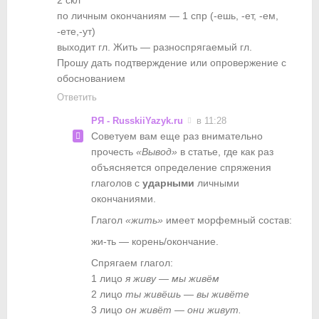
2 скл
по личным окончаниям — 1 спр (-ешь, -ет, -ем,
-ете,-ут)
выходит гл. Жить — разноспрягаемый гл.
Прошу дать подтверждение или опровержение с
обоснованием
Ответить
РЯ - RusskiiYazyk.ru
в 11:28
Советуем вам еще раз внимательно
прочесть
«Вывод»
в статье, где как раз
объясняется определение спряжения
глаголов с
ударными
личными
окончаниями.
Глагол
«жить»
имеет морфемный состав:
жи-ть — корень/окончание.
Спрягаем глагол:
1 лицо
я живу — мы живём
2 лицо
ты живёшь — вы живёте
3 лицо
он живёт — они живут.