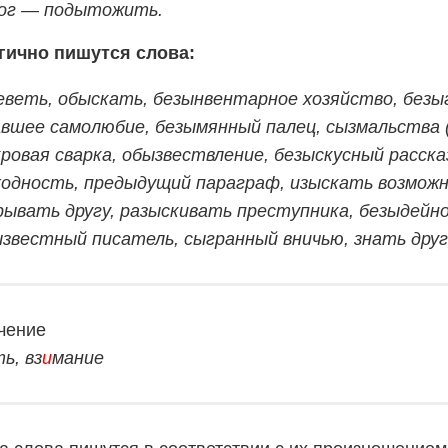
ог — подытожить.
гично пишутся слова:
веть, обыскать, безынвентарное хозяйство, безы
авшее самолюбие, безымянный
палец, сызмальства 
ровая сварка, обызвествление, безыскусный расска
ходность, предыдущий параграф, изыскать возмож
ывать другу, разыскивать преступника, безыдейно
звестный писатель, сыгранный вничью, знать друг
чение
ь, вз
и
мание