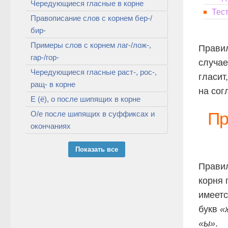
Чередующиеся гласные в корне
Тес
Правописание слов с корнем бер-/
бир-
Примеры слов с корнем лаг-/лож-,
Прави
гар-/гор-
случае
Чередующиеся гласные раст-, рос-,
гласит
ращ- в корне
на сог
Е (ё), о после шипящих в корне
Пр
О/е после шипящих в суффиксах и
окончаниях
Показать все
Прави
корня 
имеетс
букв
«
«ы»
.