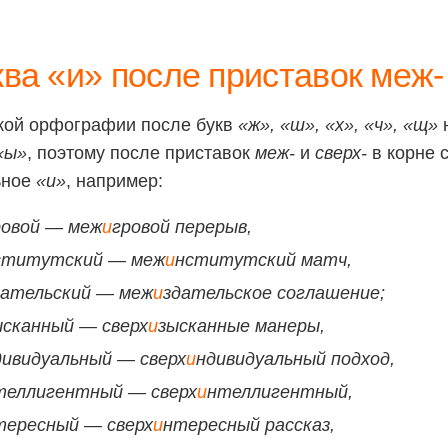
ква «и» после приставок меж- 
кой орфографии после букв
«ж», «ш», «х», «ч», «щ»
н
«ы»
, поэтому после приставок
меж-
и
сверх-
в корне 
ьное
«и»
, например:
ровой — меж
и
гровой перерыв,
ститутский — меж
и
нститутский матч,
дательский — меж
и
здательское соглашение;
ысканный — сверх
и
зысканные манеры,
дивидуальный — сверх
и
ндивидуальный подход,
теллигентный — сверх
и
нтеллигентный,
тересный — сверх
и
нтересный рассказ,