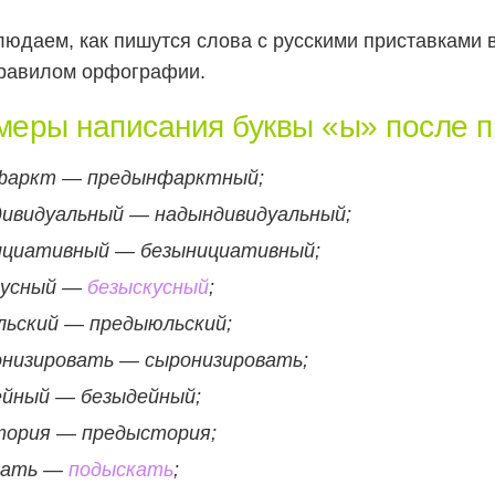
юдаем, как пишутся слова с русскими приставками в
правилом орфографии.
еры написания буквы «ы» после п
фаркт — предынфарктный;
дивидуальный — надындивидуальный;
ициативный — безынициативный;
кусный —
безыскусный
;
льский — предыюльский;
онизировать — сыронизировать;
ейный — безыдейный;
тория — предыстория;
кать —
подыскать
;