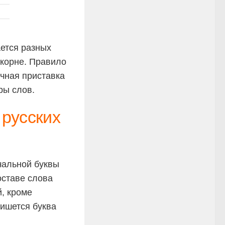
ается разных
корне. Правило
ычная приставка
ры слов.
 русских
чальной буквы
оставе слова
, кроме
ишется буква