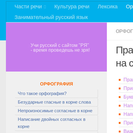
Части речи
Культура речи
Лексика
Ор
Занимательный русский язык
ОРФО
Учи русский с сайтом "РЯ"
Пра
- время проведешь не зря!
на 
Пра
ОРФОГРАФИЯ
При
Что такое орфография?
Букв
Безударные гласные в корне слова
Нап
Непроизносимые согласные в корне
Нап
Написание двойных согласных в
При
корне
Вид