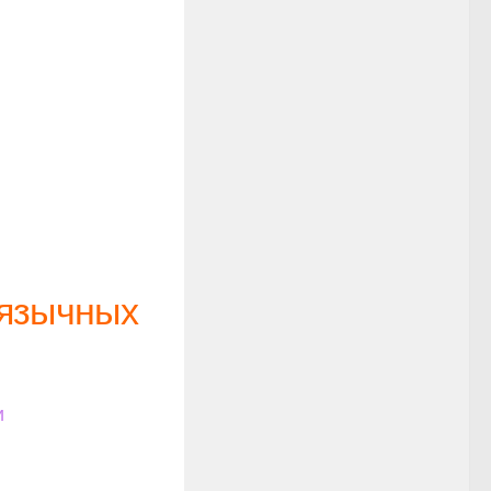
оязычных
и