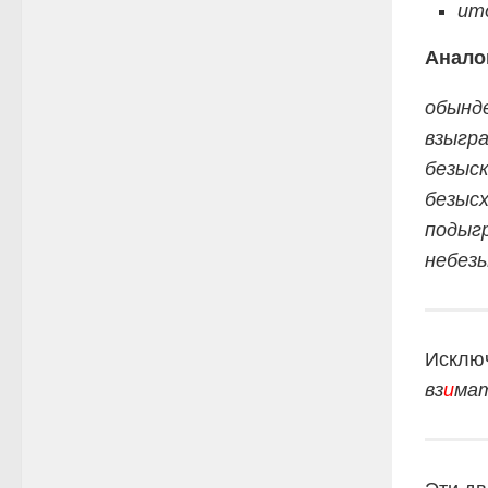
ит
Анало
обынде
взыгр
безыск
безыс
подыгр
небезы
Исклю
вз
и
мат