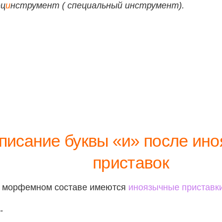
ец
и
нструмент ( специальный инструмент).
писание буквы «и» после ин
приставок
в морфемном составе имеются
иноязычные приставк
-