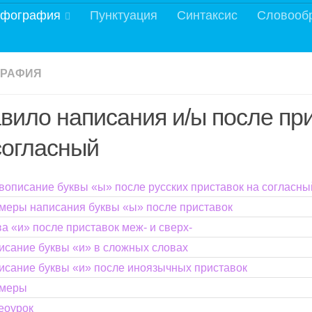
фография
Пунктуация
Синтаксис
Словооб
ГРАФИЯ
вило написания и/ы после пр
согласный
вописание буквы «ы» после русских приставок на согласны
меры написания буквы «ы» после приставок
а «и» после приставок меж- и сверх-
исание буквы «и» в сложных словах
исание буквы «и» после иноязычных приставок
меры
еоурок