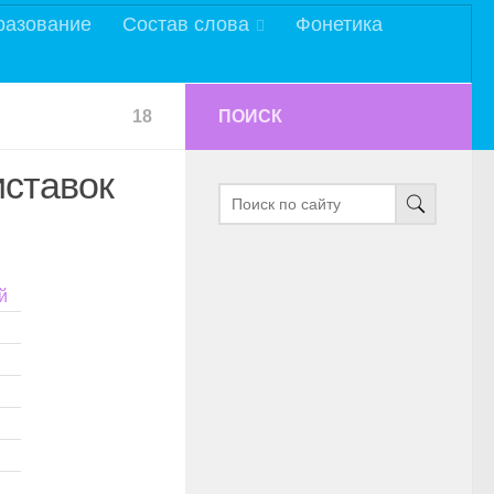
разование
Состав слова
Фонетика
18
ПОИСК
иставок
й