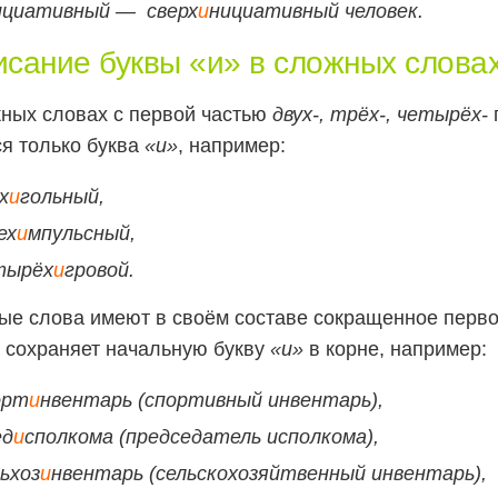
ициативный — сверх
и
нициативный человек.
сание буквы «и» в сложных слова
ных словах с первой частью
двух-, трёх-, четырёх-
я только буква
«и»
, например:
х
и
гольный,
ех
и
мпульсный,
тырёх
и
гровой.
е слова имеют в своём составе сокращенное перво
 сохраняет начальную букву
«и»
в корне, например:
орт
и
нвентарь (спортивный инвентарь),
ед
и
сполкома (председатель исполкома),
ьхоз
и
нвентарь (сельскохозяйтвенный инвентарь),