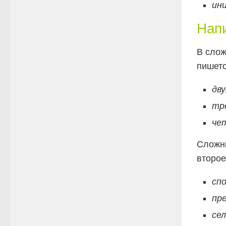
ин
Напи
В слож
пишетс
дву
тр
че
Сложны
второе
сп
пр
сел