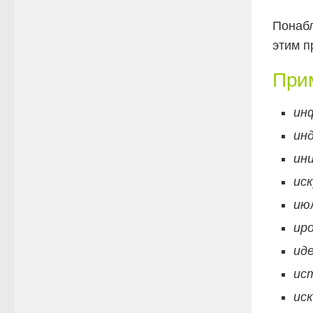
Понабл
этим 
Прим
ин
ин
ин
ис
ию
ир
ид
ис
ис