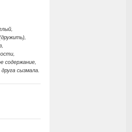
глый,
(дружить),
з,
ности,
е содержание,
 друга сызмала.