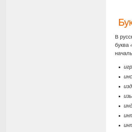
Бу
В русс
буква
начал
иг
ин
из
из
ин
ин
ин