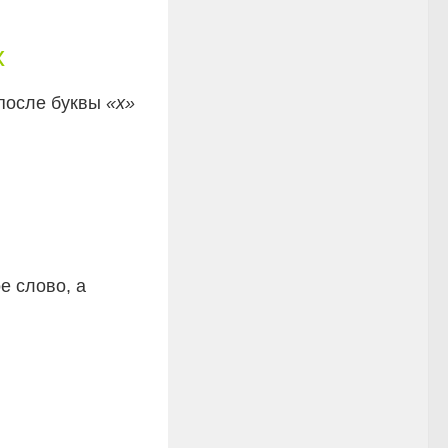
х
после буквы
«х»
е слово, а