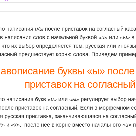
т
ло написания
и/ы
после приставок на согласный кас
в написания слов с начальной буквой
«и»
или
«ы»
в 
, что их выбор определяется тем, русская или инояз
ласный предшествует корню слова. Приведем приме
авописание буквы «ы» после
приставок на согласный
ло написания букв
«и»
или
«ы»
регулирует выбор на
после приставок на согласный. Если в морфемном с
я русская приставка, заканчивающаяся на согласный
ж»
и
«х»
, после неё в корне вместо начального
«и»
п