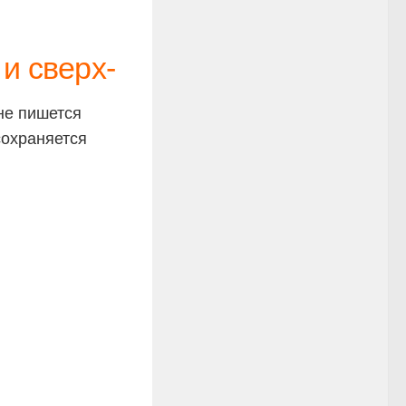
и сверх-
е пишется
сохраняется