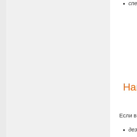
сп
На
Если 
дез