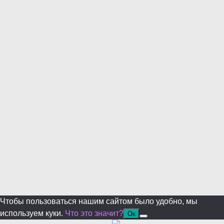
modul
Уже уходите?
Будем рады, если подпишитесь на нас в Телеграм!
Перейти в Telegram
Больше не показывать.
Чтобы пользоваться нашим сайтом было удобно, мы
используем куки.
Что это значит?
Ок