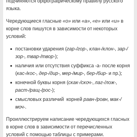
подчиняются орфографическому правилу русского
языка.
Чередующиеся гласные
«о»
или
«а»
,
«е»
или
«и»
в
корне слов пишутся в зависимости от некоторых
условий:
постановки ударения (
гар-/гор-, клан-/клон-, зар-/
зор-, твар-/твор-
);
наличия или отсутствия суффикса -а- после корня
(
кас-/кос-, дер-/дир-, мер-/мир-, бер-/бир-
и пр.);
конечной буквы корня (
скак-/скоч-
,
лаг-/лож-,
раст-/ращ-/рос-
);
смысловых различий корней
равн-/ровн, мак-/
моч
-.
Проиллюстрируем написание чередующихся гласных
в корне слов в зависимости от перечисленных
условий с помощью таблицы с примерами.