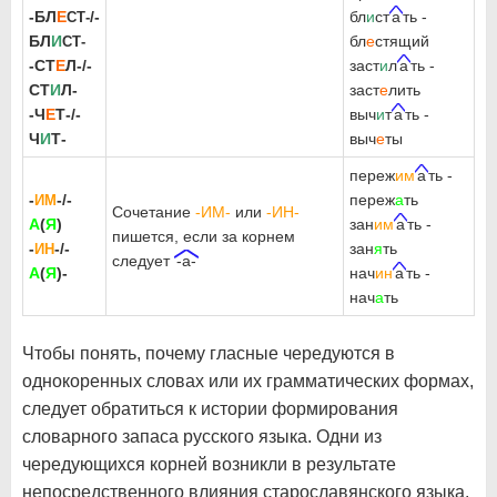
-БЛ
Е
/-
бл
и
ст
а
ть -
СТ-
БЛ
И
бл
е
стящий
СТ-
-СТ
Е
Л-/-
заст
и
л
а
ть -
СТ
И
Л-
заст
е
лить
-Ч
Е
Т-/-
выч
и
т
а
ть -
Ч
И
Т-
выч
е
ты
переж
им
а
ть -
-
-/-
переж
а
ть
ИМ
Сочетание
-ИМ-
или
-ИН-
А
(
Я
)
зан
им
а
ть -
пишется, если за корнем
-
-/-
зан
я
ть
ИН
следует
-а-
А
(
Я
)-
нач
ин
а
ть -
нач
а
ть
Чтобы понять, почему гласные чередуются в
однокоренных словах или их грамматических формах,
следует обратиться к истории формирования
словарного запаса русского языка. Одни из
чередующихся корней возникли в результате
непосредственного влияния старославянского языка.