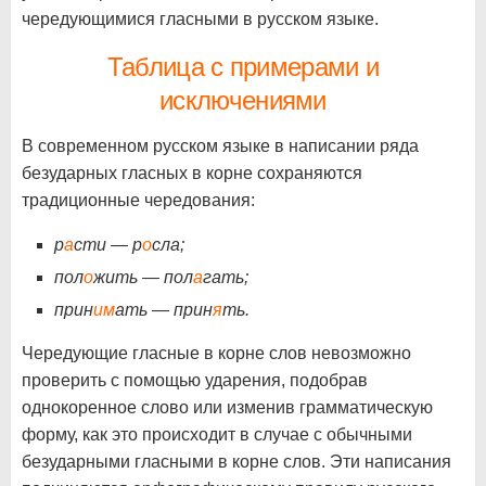
чередующимися гласными в русском языке.
Таблица с примерами и
исключениями
В современном русском языке в написании ряда
безударных гласных в корне сохраняются
традиционные чередования:
р
а
сти — р
о
сла;
пол
о
жить — пол
а
гать;
прин
им
ать — прин
я
ть.
Чередующие гласные в корне слов невозможно
проверить с помощью ударения, подобрав
однокоренное слово или изменив грамматическую
форму, как это происходит в случае с обычными
безударными гласными в корне слов. Эти написания