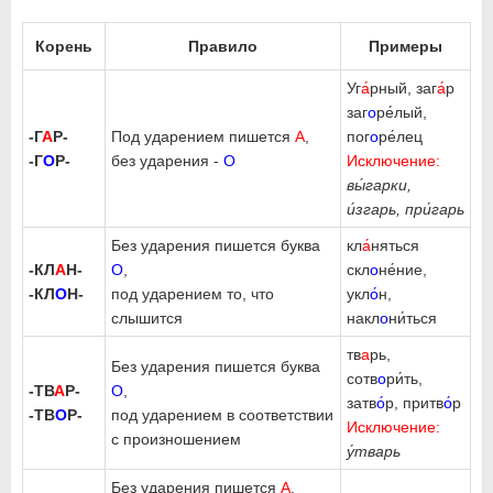
Корень
Правило
Примеры
Уг
а́
рный, заг
а́
р
заг
о
ре́лый,
-Г
А
Р-
Под ударением пишется
А
,
пог
о
ре́лец
-Г
О
Р-
без ударения -
О
Исключение:
вы́гарки,
и́згарь, при́гарь
Без ударения пишется буква
кл
а́
няться
-КЛ
А
Н-
О
,
скл
о
не́ние,
-КЛ
О
Н-
под ударением то, что
укл
о́
н,
слышится
накл
о
ни́ться
тв
а
рь,
Без ударения пишется буква
сотв
о
ри́ть,
-ТВ
А
Р-
О
,
затв
о́
р, притв
о́
р
-ТВ
О
Р-
под ударением в соответствии
Исключение:
с произношением
у́тварь
Без ударения пишется
А
,