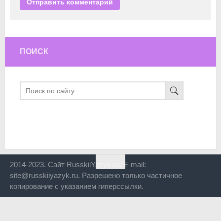
ПОИСК
2014-2023. Сайт RusskiiYazyk.ru. E-mail:
site@russkiiyazyk.ru. Разрешено только частичное
копирование с указанием гиперссылки.
Close
this