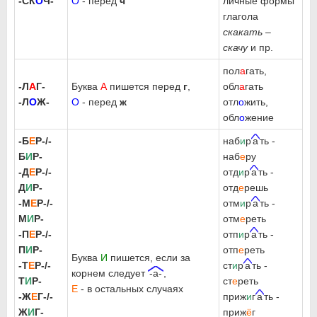
-СК
О
Ч-
О
- перед
ч
личные формы
глагола
скакать –
скачу
и пр.
пол
а
гать,
-Л
А
Г-
Буква
А
пишется перед
г
,
обл
а
гать
-Л
О
Ж-
О
- перед
ж
отл
о
жить,
обл
о
жение
-Б
Е
Р-/-
наб
и
р
а
ть -
Б
И
Р-
наб
е
ру
-Д
Е
Р-/-
отд
и
р
а
ть -
Д
И
Р-
отд
е
решь
-М
Е
Р-/-
отм
и
р
а
ть -
М
И
Р-
отм
е
реть
-П
Е
Р-/-
отп
и
р
а
ть -
П
И
Р-
отп
е
реть
Буква
И
пишется, если за
-Т
Е
Р-/-
ст
и
р
а
ть -
корнем следует
-а-
,
Т
И
Р-
ст
е
реть
Е
- в остальных случаях
-Ж
Е
Г-/-
приж
и
г
а
ть -
Ж
И
Г-
приж
ё
г