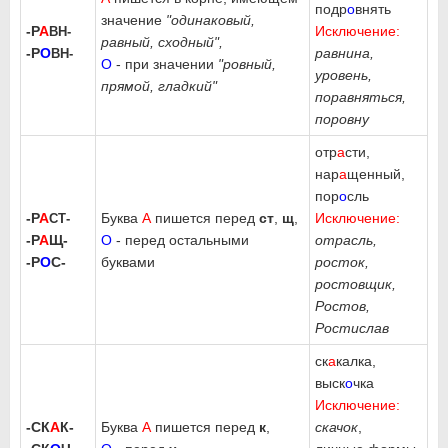
подр
о
внять
значение
"одинаковый,
-Р
А
Исключение:
ВН-
равный, сходный",
-Р
О
равнина,
ВН-
О
- при значении
"ровный,
уровень,
прямой, гладкий"
поравняться,
поровну
отр
а
сти,
нар
а
щенный,
пор
о
сль
-Р
А
Буква
А
пишется перед
ст
,
щ
,
Исключение:
СТ-
-Р
А
Щ-
О
- перед остальными
отрасль,
-Р
О
С-
буквами
росток,
ростовщик,
Ростов,
Ростислав
ск
а
калка,
выск
о
чка
Исключение:
-СК
А
К-
Буква
А
пишется перед
к
,
скачок
,