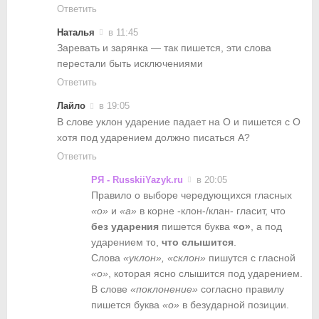
Ответить
Наталья
в 11:45
Заревать и зарянка — так пишется, эти слова
перестали быть исключениями
Ответить
Лайло
в 19:05
В слове уклон ударение падает на О и пишется с О
хотя под ударением должно писаться А?
Ответить
РЯ - RusskiiYazyk.ru
в 20:05
Правило о выборе чередующихся гласных
«о»
и
«а»
в корне -клон-/клан- гласит, что
без ударения
пишется буква
«о»
, а под
ударением то,
что слышится
.
Слова
«уклон», «склон»
пишутся с гласной
«о»
, которая ясно слышится под ударением.
В слове
«поклонение»
согласно правилу
пишется буква
«о»
в безударной позиции.