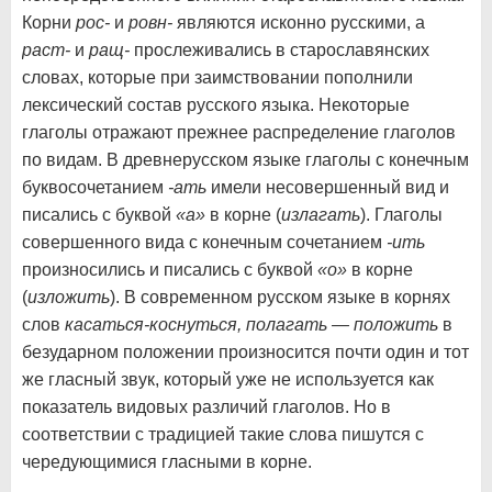
Корни
рос-
и
ровн-
являются исконно русскими, а
раст-
и
ращ-
прослеживались в старославянских
словах, которые при заимствовании пополнили
лексический состав русского языка. Некоторые
глаголы отражают прежнее распределение глаголов
по видам. В древнерусском языке глаголы с конечным
буквосочетанием
-ать
имели несовершенный вид и
писались с буквой
«а»
в корне (
излагать
). Глаголы
совершенного вида с конечным сочетанием
-ить
произносились и писались с буквой
«о»
в корне
(
изложить
). В современном русском языке в корнях
слов
касаться-коснуться, полагать — положить
в
безударном положении произносится почти один и тот
же гласный звук, который уже не используется как
показатель видовых различий глаголов. Но в
соответствии с традицией такие слова пишутся с
чередующимися гласными в корне.