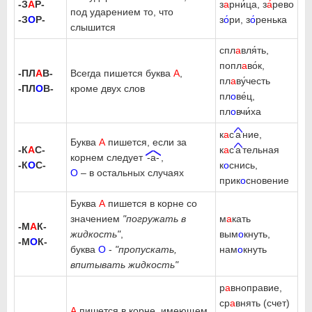
-З
А
Р-
з
а
рни́ца, з
а́
рево
под ударением то, что
-З
О
Р-
з
о́
ри, з
о́
ренька
слышится
спл
а
вля́ть,
попл
а
во́к,
-ПЛ
А
В-
Всегда пишется буква
А
,
пл
а
ву́честь
-ПЛ
О
В-
кроме двух слов
пл
о
ве́ц,
пл
о
вчи́ха
к
а
с
а
ние,
Буква
А
пишется, если за
-К
А
С-
к
а
с
а
тельная
корнем следует
-а-
,
-К
О
С-
к
о
снись,
О
– в остальных случаях
прик
о
сновение
Буква
А
пишется в корне со
значением
"погружать в
м
а
кать
-М
А
К-
жидкость"
,
вым
о
кнуть,
-М
О
К-
буква
О
-
"пропускать,
нам
о
кнуть
впитывать жидкость"
р
а
вноправие,
ср
а
внять (счет)
А
пишется в корне, имеющем