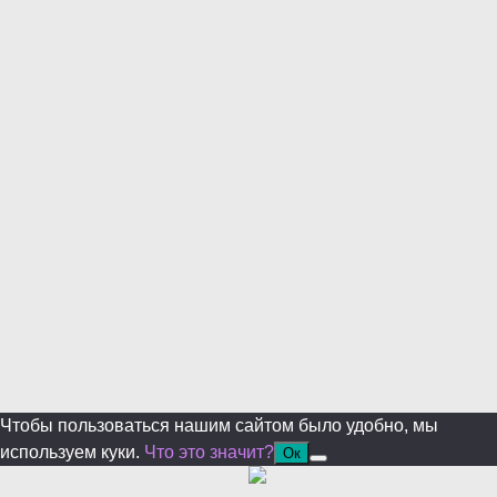
Уже уходите?
Будем рады, если подпишитесь на нас в Телеграм!
Перейти в Telegram
Больше не показывать.
Чтобы пользоваться нашим сайтом было удобно, мы
используем куки.
Что это значит?
Ок