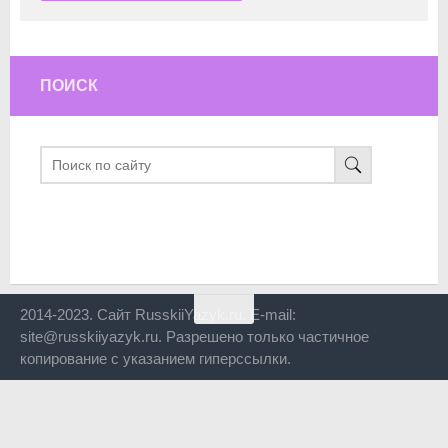
ПОИСК
2014-2023. Сайт RusskiiYazyk.ru. E-mail:
site@russkiiyazyk.ru. Разрешено только частичное
копирование с указанием гиперссылки.
Close
this
modul