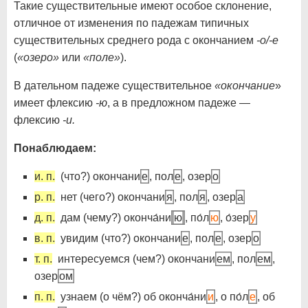
Такие существительные имеют особое склонение,
отличное от изменения по падежам типичных
существительных среднего рода с окончанием
-о/-е
(
«озеро»
или
«поле»
).
В дательном падеже существительное
«окончание
»
имеет флексию
-ю
, а в предложном падеже —
флексию
-и.
Понаблюдаем:
и. п.
(что?) окончани
е
, пол
е
, озер
о
р. п.
нет (чего?) окончани
я
, пол
я
, озер
а
д. п.
дам (чему?) оконча́ни
ю
, по́л
ю
, о́зер
у
в. п.
увидим (что?) окончани
е
, пол
е
, озер
о
т. п.
интересуемся (чем?) окончани
ем
, пол
ем
,
озер
ом
п. п.
узнаем (о чём?) об оконча́ни
и
, о по́л
е
, об