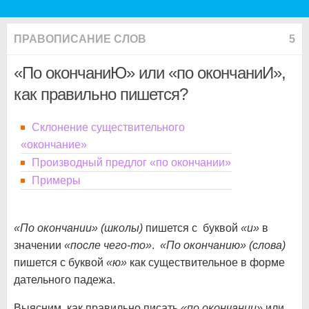
ПРАВОПИСАНИЕ СЛОВ
5
«По окончаниЮ» или «по окончаниИ»,
как правильно пишется?
Склонение существительного
«окончание»
Производный предлог «по окончании»
Примеры
«По окончании» (школы)
пишется с буквой
«и»
в
значении
«после чего-то»
.
«По окончанию» (слова)
пишется с буквой
«ю»
как существительное в форме
дательного падежа.
Выясним, как правильно писать
«по окончании»
или