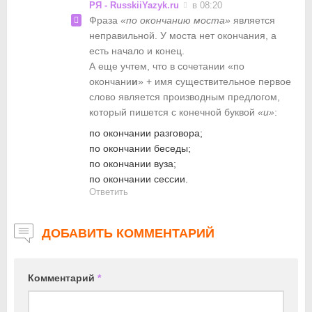
РЯ - RusskiiYazyk.ru
в 08:20
Фраза
«по окончанию моста»
является
неправильной. У моста нет окончания, а
есть начало и конец.
А еще учтем, что в сочетании «по
окончани
и
» + имя существительное первое
слово является производным предлогом,
который пишется с конечной буквой
«и»
:
по окончании разговора;
по окончании беседы;
по окончании вуза;
по окончании сессии.
Ответить
ДОБАВИТЬ КОММЕНТАРИЙ
Комментарий
*