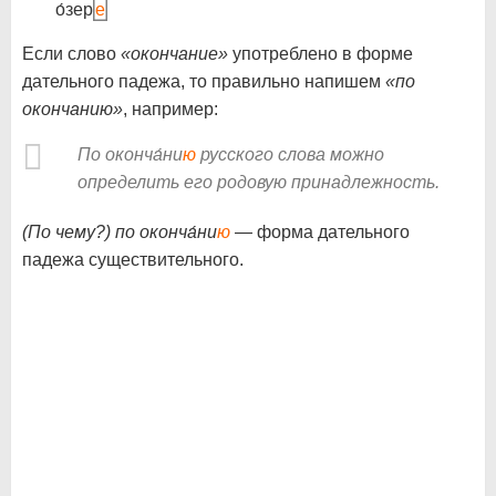
о́зер
е
Если слово
«окончание»
употреблено в форме
дательного падежа, то правильно напишем
«по
окончанию»
, например:
По оконча́ни
ю
русского слова можно
определить его родовую принадлежность.
(По чему?) по оконча́ни
ю
— форма дательного
падежа существительного.