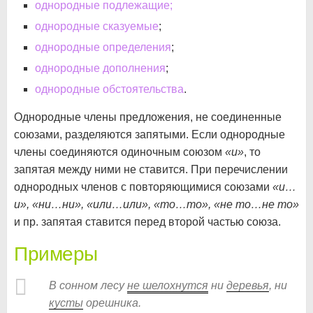
однородные подлежащие;
однородные сказуемые
;
однородные определения
;
однородные дополнения
;
однородные обстоятельства
.
Однородные члены предложения, не соединенные
союзами, разделяются запятыми. Если однородные
члены соединяются одиночным союзом
«и»
, то
запятая между ними не ставится. При перечислении
однородных членов с повторяющимися союзами
«и…
и», «ни…ни», «или…или», «то…то», «не то…не то»
и пр. запятая ставится перед второй частью союза.
Примеры
В сонном лесу
не
шелохнутся
ни
деревья
, ни
кусты
орешника.