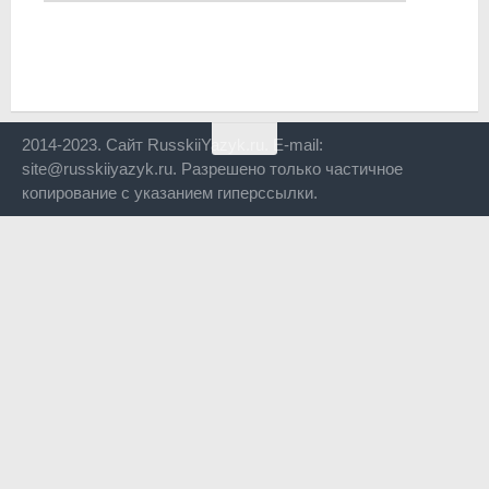
2014-2023. Сайт RusskiiYazyk.ru. E-mail:
site@russkiiyazyk.ru. Разрешено только частичное
копирование с указанием гиперссылки.
Close
this
modul