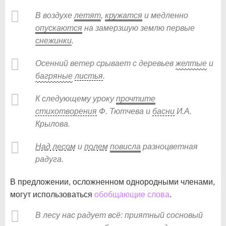
В воздухе
летят
,
кружатся
и медленно
опускаются
на замерзшую землю первые
снежинки
.
Осенний ветер срывает с деревьев
желтые
и
багряные
листья
.
К следующему уроку
прочтите
стихотворения
Ф. Тютчева и
басни
И.А.
Крылова.
Над
лесом
и
полем
повисла
разноцветная
радуга.
В предложении, осложненном однородными членами,
могут использоваться
обобщающие слова
.
В лесу нас радует всё: приятный сосновый