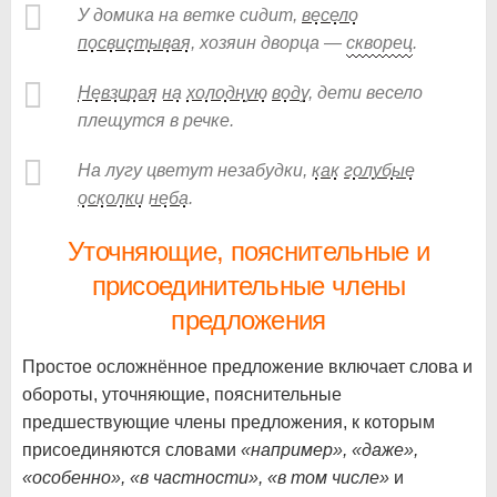
У домика на ветке сидит,
весело
посвистывая
, хозяин дворца —
скворец
.
Невзирая
на
холодную
воду
, дети весело
плещутся в речке.
На лугу цветут незабудки,
как
голубые
осколки
неба
.
Уточняющие, пояснительные и
присоединительные члены
предложения
Простое осложнённое предложение включает слова и
обороты, уточняющие, пояснительные
предшествующие члены предложения, к которым
присоединяются словами
«например», «даже»,
«особенно», «в частности», «в том числе»
и