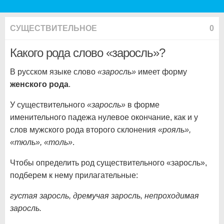
СУЩЕСТВИТЕЛЬНОЕ
0
Какого рода слово «заросль»?
В русском языке слово
«заросль»
имеет форму
женского рода
.
У существительного
«заросль»
в форме
именительного падежа нулевое окончание, как и у
слов мужского рода второго склонения
«рояль»,
«тюль», «толь»
.
Чтобы определить род существительного «заросль»,
подберем к нему прилагательные:
густая заросль, дремучая заросль, непроходимая
заросль.