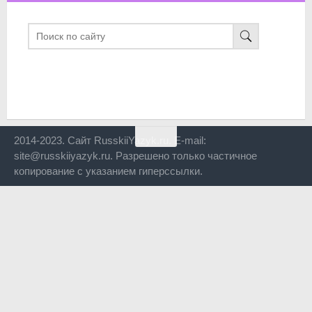
2014-2023. Сайт RusskiiYazyk.ru. E-mail:
site@russkiiyazyk.ru. Разрешено только частичное
копирование с указанием гиперссылки.
Close
this
modul