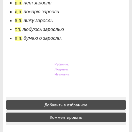
р.п.
нет заросли
д.п.
подарю заросли
в.п.
вижу заросль
т.п.
любуюсь зарослью
п.п.
думаю о заросли.
Рубинчик
Людмила
Ивановна
Добавить в избранное
Комментировать