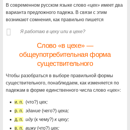
В современном русском языке слово
«цех»
имеет два
варианта предложного падежа. В связи с этим
возникают сомнения, как правильно пишется
Я работаю в цеху или в цехе?
Слово «в цехе» —
общеупотребительная форма
существительного
Чтобы разобраться в выборе правильной формы
существительного, понаблюдаем, как изменяется по
падежам в форме единственного числа слово
«цех»
:
и. п.
(что?)
цех;
р. п.
здание
(чего?)
цеха;
д. п.
иду
(к чему?)
к цеху;
в. п.
вижу
(что?)
цех;