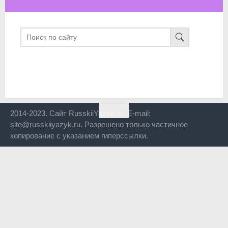
2014-2023. Сайт RusskiiYazyk.ru. E-mail:
site@russkiiyazyk.ru. Разрешено только частичное
копирование с указанием гиперссылки.
Close
this
modul