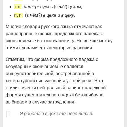
т. п.
интересуюсь
(чем?)
цехом;
п. п.
(в чём?)
в це́хе и в цеху́.
Многие словари русского языка отмечают как
равноправные формы предложного падежа с
окончанием
-е
и с окончанием
-у
. Но все же между
этими словами есть некоторые различия.
Отметим, что форма предложного падежа с
безударным окончанием
-е
является
общеупотребительной, востребованной в
литературной письменной и устной речи. Этот
стилистически нейтральный вариант падежной
формы существительного
«цех»
безошибочно
выбираем в случае затруднения.
Я работаю в цехе точного литья.