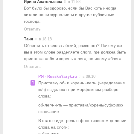
Ирина Анатольевна
в 11:58
Вот было бы здорово, если бы Вас хоть иногда
читали наши журналисты и другие публичные
господа.
Ответить
Таня
в 18:18
Облегчить от слова лёгкий, разве нет? Почему же
вы в этом слове разделяете слоги, где должна быть
приставка «об» и корень « лег», по иному «блег»
Ответить
РЯ - RusskiiYazyk.ru
в 09:10
Приставку об- и корень -легч- (чередование
к//ч) выделяют при морфемном разборе
слова:
об-легч-и-ть — приставка/корень/суффикс/
окончание
В статье идет речь о фонетическом делении
слова на слоги:
о-бле-гчить.