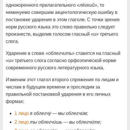
однокоренного прилагательного
«лёгкий»
, то
неминуемо совершим акцентологическую ошибку в
постановке ударения в этом глаголе. С точки зрения
норм русского языка это слово правильно следует
произнести, выделив голосом гласный
«и»
третьего
слога.
Ударение в слове
«облегчить»
ставится на гласный
«и»
третьего слога согласно орфоэпической норме
современного русского литературного языка.
Изменим этот глагол второго спряжения по лицам и
числам в будущем времени и проследим за
правильной постановкой ударения в его личных
формах:
1 лицо
я облегчу́ — мы облегчи́м;
2 лицо
ты облегчи́шь — вы облегчи́те;