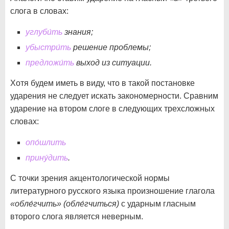
слога в словах:
углуби́ть
знания;
убыстри́ть
решение проблемы;
предложи́ть
выход из ситуации.
Хотя будем иметь в виду, что в такой постановке
ударения не следует искать закономерности. Сравним
ударение на втором слоге в следующих трехсложных
словах:
опо́шлить
прину́дить
.
С точки зрения акцентологической нормы
литературного русского языка произношение глагола
«обле́гчить» (обле́гчиться)
с ударным гласным
второго слога является неверным.