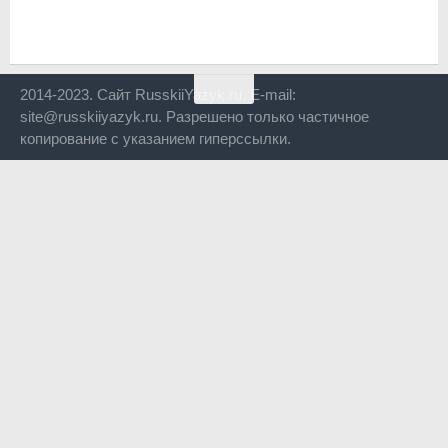
2014-2023. Сайт RusskiiYazyk.ru. E-mail:
site@russkiiyazyk.ru. Разрешено только частичное
копирование с указанием гиперссылки.
Close
this
modul
Уже уходите?
Будем рады, если подпишитесь на нас в Телеграм!