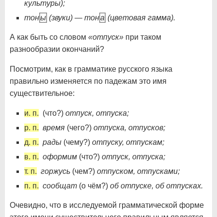
культуры);
тон
ы
(звуки) — тон
а
(цветовая гамма).
А как быть со словом
«отпуск»
при таком
разнообразии окончаний?
Посмотрим, как в грамматике русского языка
правильно изменяется по падежам это имя
существительное:
и. п.
(что?)
отпуск, отпуска;
р. п.
время
(чего?)
отпуска, отпусков;
д. п.
рады
(чему?)
отпуску, отпускам;
в. п.
оформим
(что?)
отпуск, отпуска;
т. п.
горжусь
(чем?)
отпуском, отпусками;
п. п.
сообщат
(о чём?)
об отпуске, об отпусках.
Очевидно, что в исследуемой грамматической форме