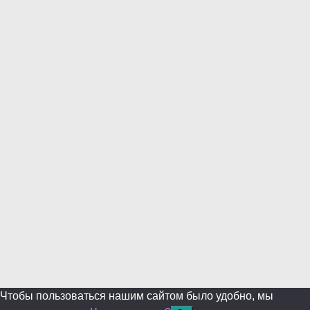
this
modul
Уже уходите?
Будем рады, если подпишитесь на нас в Телеграм!
Перейти в Telegram
Больше не показывать.
Чтобы пользоваться нашим сайтом было удобно, мы