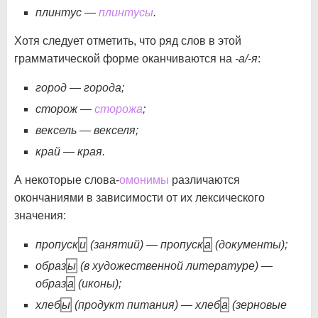
плинтус —
плинтусы
.
Хотя следует отметить, что ряд слов в этой
грамматической форме оканчиваются на
-а/-я
:
город — города;
сторож —
сторожа
;
вексель — векселя;
край — края.
А некоторые слова-
омонимы
различаются
окончаниями в зависимости от их лексического
значения:
пропуск
и
(занятий) — пропуск
а
(документы);
образ
ы
(в художественной литературе) —
образ
а
(иконы);
хлеб
ы
(продукт питания) — хлеб
а
(зерновые