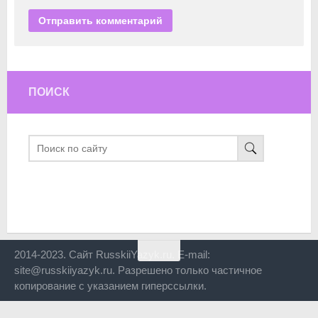
ПОИСК
2014-2023. Сайт RusskiiYazyk.ru. E-mail:
site@russkiiyazyk.ru. Разрешено только частичное
копирование с указанием гиперссылки.
Close