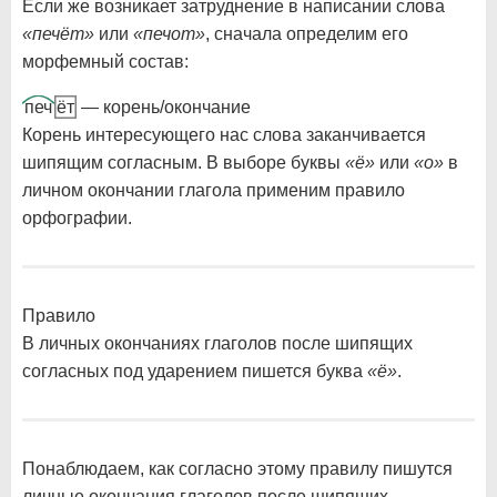
Если же возникает затруднение в написании слова
«печёт»
или
«печот»
, сначала определим его
морфемный состав:
печ
ёт
— корень/окончание
Корень интересующего нас слова заканчивается
шипящим согласным. В выборе буквы
«ё»
или
«о»
в
личном окончании глагола применим правило
орфографии.
Правило
В личных окончаниях глаголов после шипящих
согласных под ударением пишется буква
«ё»
.
Понаблюдаем, как согласно этому правилу пишутся
личные окончания глаголов после шипящих