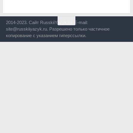
2014-2023. Сайт RusskiiYazyk.ru. E-mail:
site@russkiiyazyk.ru. Разрешено только частичное
копирование с указанием гиперссылки.
Close
this
modul
Уже уходите?
Будем рады, если подпишитесь на нас в Телеграм!