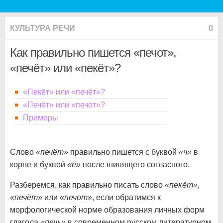
КУЛЬТУРА РЕЧИ
0
Как правильно пишется «печот»,
«печёт» или «пекёт»?
«Пекёт» или «печёт»?
«Печёт» или «печот»?
Примеры
Слово
«печёт»
правильно пишется с буквой
«ч»
в
корне и буквой
«ё»
после шипящего согласного.
Разберемся, как правильно писать слово
«пекёт»,
«печёт»
или
«печот»
, если обратимся к
морфологической норме образования личных форм
глагола
«печь»
в современном русском литературном