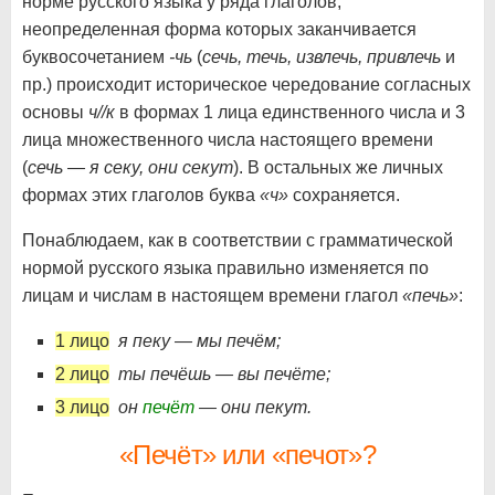
норме русского языка у ряда глаголов,
неопределенная форма которых заканчивается
буквосочетанием
-чь
(
сечь, течь, извлечь, привлечь
и
пр.) происходит историческое чередование согласных
основы
ч//к
в формах 1 лица единственного числа и 3
лица множественного числа настоящего времени
(
сечь — я секу, они секут
). В остальных же личных
формах этих глаголов буква
«ч»
сохраняется.
Понаблюдаем, как в соответствии с грамматической
нормой русского языка правильно изменяется по
лицам и числам в настоящем времени глагол
«печь»
:
1 лицо
я пеку — мы печём;
2 лицо
ты печёшь — вы печёте;
3 лицо
он
печёт
— они пекут.
«Печёт» или «печот»?