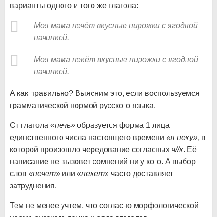
варианты одного и того же глагола:
Моя мама печёт вкусные пирожки с ягодной
начинкой.
Моя мама пекёт вкусные пирожки с ягодной
начинкой.
А как правильно? Выясним это, если воспользуемся
грамматической нормой русского языка.
От глагола
«печь»
образуется форма 1 лица
единственного числа настоящего времени
«я пеку»
, в
которой произошло чередование согласных
ч//к
. Её
написание не вызовет сомнений ни у кого. А выбор
слов
«печёт»
или
«пекёт»
часто доставляет
затруднения.
Тем не менее учтем, что согласно морфологической