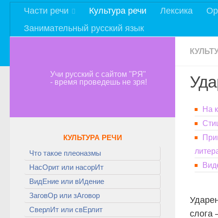
Части речи
Культура речи
Лексика
Ор
Занимательный русский язык
КУЛЬТ
Учи русский с сайтом "РЯ"
Уда
- время проведешь не зря!
На 
Сти
КУЛЬТУРА РЕЧИ
При
литер
Что такое плеоназмы
Вид
НасОрит или насорИт
ВидЕние или вИдение
ЗаговОр или зАговор
Ударе
СверлИт или свЕрлит
слога