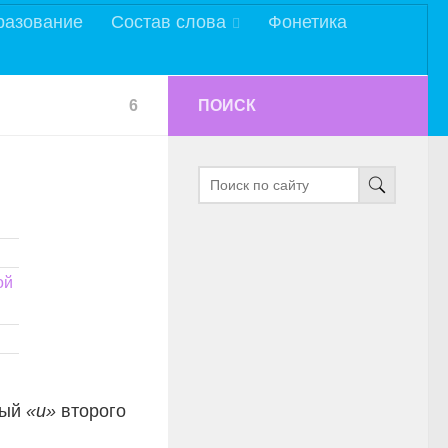
разование
Состав слова
Фонетика
6
ПОИСК
ой
ный
«и»
второго