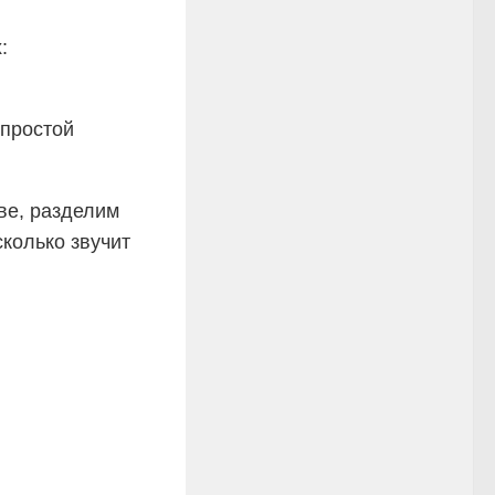
:
простой
ве, разделим
сколько звучит