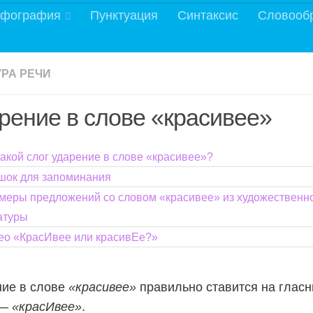
фография
Пунктуация
Синтаксис
Словооб
УРА РЕЧИ
рение в слове «красивее»
какой слог ударение в слове «красивее»?
шок для запоминания
меры предложений со словом «красивее» из художественн
атуры
ео «КрасИвее или красивЕе?»
ние в слове
«красивее»
правильно ставится на глас
 —
«красИвее»
.