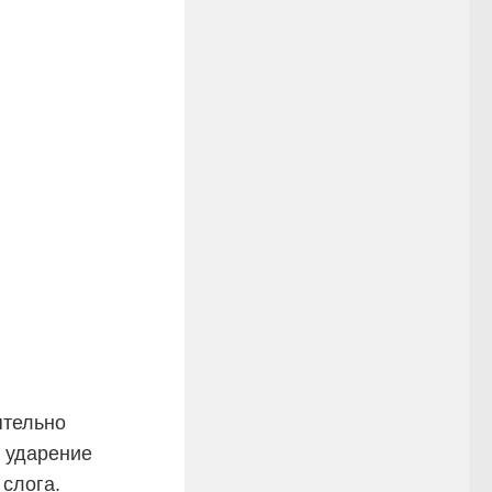
ятельно
ударение
слога.