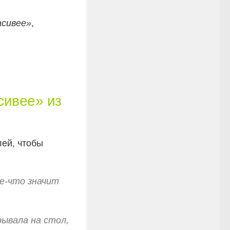
асивее»
,
сивее» из
лей, чтобы
ое-что значит
рывала на стол,