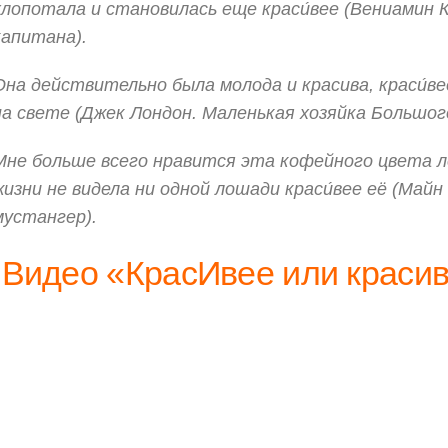
хлопотала и становилась еще краси́вее (Вениамин 
капитана).
Она действительно была молода и красива, краси́в
на свете (Джек Лондон. Маленькая хозяйка Большог
Мне больше всего нравится эта кофейного цвета л
жизни не видела ни одной лошади краси́вее её (Майн
мустангер).
Видео «КрасИвее или краси