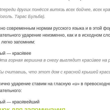
Впереди других понёсся витязь всех бойчее, всех крас
Гоголь. Тарас Бульба).
но современным нормам русского языка и в этой ф
ательного ударение неизменно, как и в исходном сл
о легко запомним:
вый — краси́вее
Эта горная вершина в снегу выглядит краси́вее на 
Ты считаешь, что этот дом с красной крышей краси
ично ударение ставим на гласную
«и»
в превосходн
ательного:
вый — краси́вейший
шок для запоминания