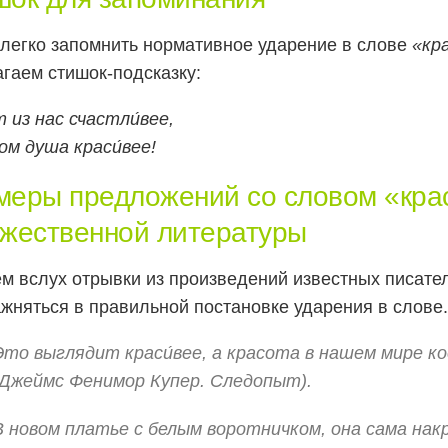
легко запомнить нормативное ударение в слове
«кр
гаем стишок-подсказку:
 из нас счастли́вее,
ом душа краси́вее!
меры предложений со словом «кра
ожественной литературы
м вслух отрывки из произведений известных писате
жняться в правильной постановке ударения в слове.
Это выглядит краси́вее, а красота в нашем мире к
(Джеймс Фенимор Купер. Следопыт).
В новом платье с белым воротничком, она сама нак