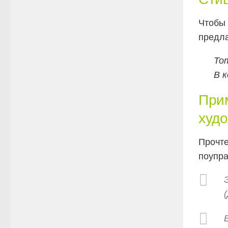
Чтобы 
предла
Тот
В к
При
худ
Прочте
поупра