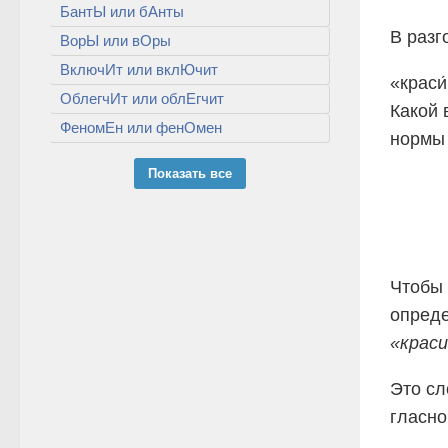
БантЫ или бАнты
В разг
ВорЫ или вОры
ВключИт или вклЮчит
«краси
ОблегчИт или облЕгчит
Какой 
ФеномЕн или фенОмен
нормы 
Показать все
Чтобы 
опреде
«крас
Это сл
гласно