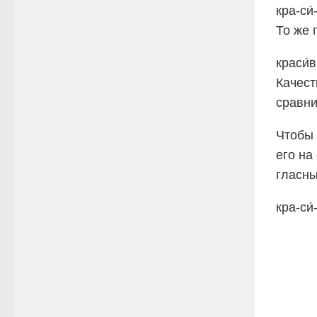
кра-си
То же 
краси́в
Качест
сравни
Чтобы 
его на
гласны
кра-си́