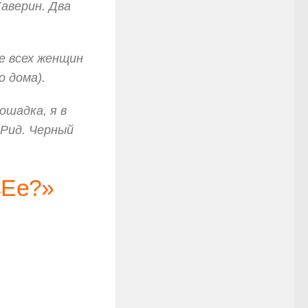
Каверин. Два
ее всех женщин
о дома).
ошадка, я в
 Рид. Черный
вЕе?»