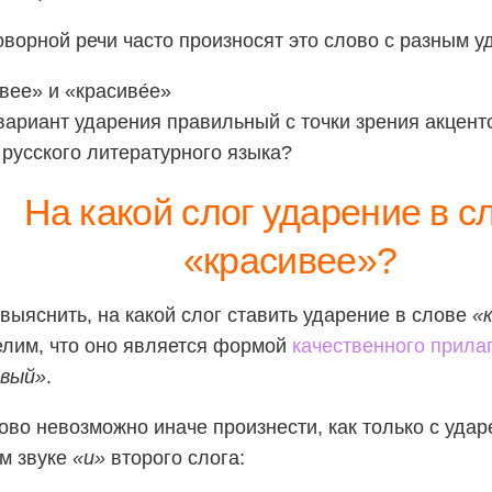
оворной речи часто произносят это слово с разным у
́вее» и «красиве́е»
вариант ударения правильный с точки зрения акцент
русского литературного языка?
На какой слог ударение в с
«красивее»?
выяснить, на какой слог ставить ударение в слове
«
лим, что оно является формой
качественного прила
ивый»
.
ово невозможно иначе произнести, как только с уда
м звуке
«и»
второго слога: