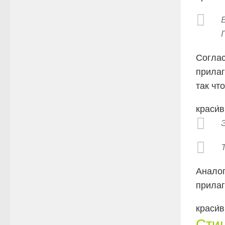
Соглас
прилаг
так чт
краси́
Аналог
прилаг
краси́
Сти