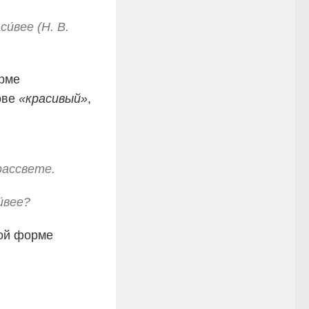
и́вее (Н. В.
орме
ове
«красивый»
,
рассвете.
́вее?
ой форме