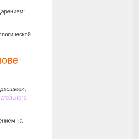
дарением:
ологической
лове
красивее»
,
гательного
рением на