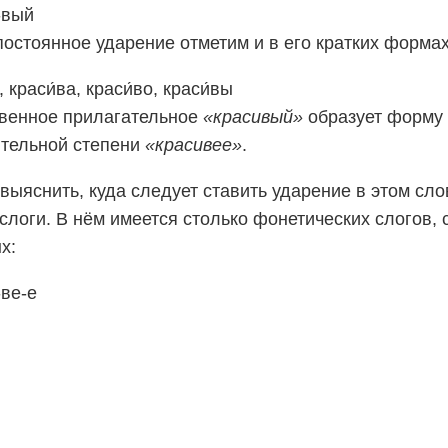
́-вый
постоянное ударение отметим и в его кратких формах
, краси́ва, краси́во, краси́вы
венное прилагательное
«красивый»
образует форму 
тельной степени
«красивее»
.
выяснить, куда следует ставить ударение в этом сло
 слоги. В нём имеется столько фонетических слогов, 
х:
-ве-е