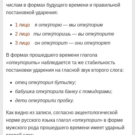
числам в формах будущего времени и правильной
постановкой ударения:
1 лицо
я отку́порю — мы отку́порим
2 лицо
ты отку́поришь — вы отку́порите
3 лицо
он отку́порит — они отку́порят
В формах прошедшего времени глагола
«откупорить»
наблюдается та же стабильность
постановки ударения на гласной звук второго слога:
отец отку́порил бутылку;
бабушка отку́порила банку с помидорами;
дети отку́порили пробку.
Как видно из записи, согласно акцентологической
норме русского языка глагол
«откупорил»
в форме
мужского рода прошедшего времени имеет ударный