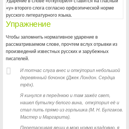
Ударение в слове «откупорил» ставится на гласный
«у» второго слога согласно орфоэпической норме
русского литературного языка.
Упражнение
Чтобы запомнить нормативное ударение в
рассматриваемом слове, прочтем вслух отрывки из
произведений известных русских и зарубежных
писателей.
И тотчас слуга внес и отку́порил небольшой
деревянный бочонок (Джек Лондон. Сердца
трёх).
Я кинулся в переднюю и там зажёг свет,
нашел бутылку белого вина, отку́порил её и
стал пить прямо из горлышка (М. Н. Булгаков.
Мастер и Маргарита).
Перетаскивая вещи в мою новую кладовую, я