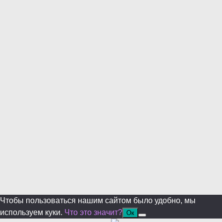
modul
Уже уходите?
Будем рады, если подпишитесь на нас в Телеграм!
Перейти в Telegram
Больше не показывать.
Чтобы пользоваться нашим сайтом было удобно, мы
используем куки.
Что это значит?
Ок