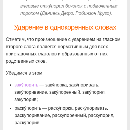
впервые отку́порил бочонок с подмоченным
порохом (Даниель Дефо. Робинзон Крузо).
Ударение в однокоренных словах
Отметим, что произношение с ударением на гласном
второго слога является нормативным для всех
приставочных глаголов и образованных от них
родственных слов.
Убедимся в этом:
заку́порить
— заку́порка, заку́поривать,
заку́поривание, заку́поренный, заку́порил,
заку́порив;
раску́порить — раску́порка, раску́поривать,
раску́поривание, раску́поренный, раску́порил,
раску́порив.