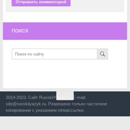
ПОИСК
2014-2023. Сайт RusskiiYazyk.ru. E-mail:
site@russkiiyazyk.ru. Разрешено только частичное
копирование с указанием гиперссылки.
Close
this