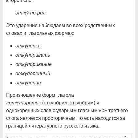
второй слог:
от-ку́-по-рил.
Это ударение наблюдаем во всех родственных
словах и глагольных формах:
отку́порка
отку́поривать
отку́поривание
отку́поренный
отку́порив
Произношение форм глагола
«откупорить»
(откупо́рил, откупо́рим) и
однокоренных слов с ударным гласным
«о»
третьего
слога является просторечным, то есть находится за
границей литературного русского языка.